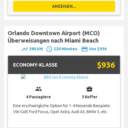
ANZEIGEN...
Orlando Downtown Airport (MCO)
Überweisungen nach Miami Beach
timeline
schedule
payment
380 KM
220 Minuten.
Von $936
$936
ECONOMY-KLASSE
group
business_center
4 Passagiere
3 Koffer
Eine erschwingliche Option für 1-4 Reisende Beispiele:
VW Golf, Ford Focus, Opel Astra, Audi A3, BMW 3, etc.