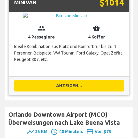
$1014
MINIVAN
group
business_center
4 Passagiere
4 Koffer
Ideale Kombination aus Platz und Komfort für bis zu 4
Personen Beispiele: VW Touran, Ford Galaxy, Opel Zefira,
Peugeot 807, etc.
ANZEIGEN...
Orlando Downtown Airport (MCO)
Überweisungen nach Lake Buena Vista
timeline
schedule
payment
35 KM
40 Minuten.
Von $75