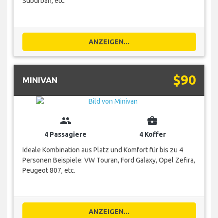
Suburban, etc.
ANZEIGEN...
$90
MINIVAN
group
business_center
4 Passagiere
4 Koffer
Ideale Kombination aus Platz und Komfort für bis zu 4
Personen Beispiele: VW Touran, Ford Galaxy, Opel Zefira,
Peugeot 807, etc.
ANZEIGEN...