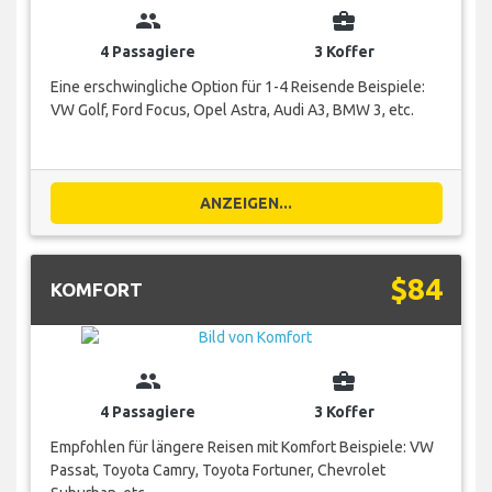
group
business_center
4 Passagiere
3 Koffer
Eine erschwingliche Option für 1-4 Reisende Beispiele:
VW Golf, Ford Focus, Opel Astra, Audi A3, BMW 3, etc.
ANZEIGEN...
$84
KOMFORT
group
business_center
4 Passagiere
3 Koffer
Empfohlen für längere Reisen mit Komfort Beispiele: VW
Passat, Toyota Camry, Toyota Fortuner, Chevrolet