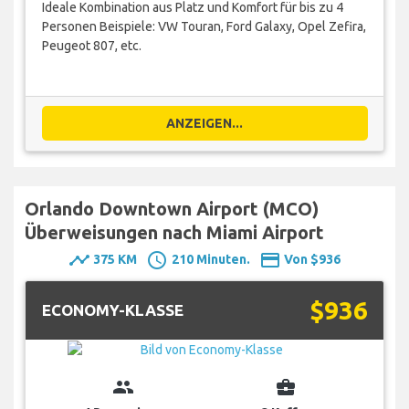
Ideale Kombination aus Platz und Komfort für bis zu 4
Personen Beispiele: VW Touran, Ford Galaxy, Opel Zefira,
Peugeot 807, etc.
ANZEIGEN...
Orlando Downtown Airport (MCO)
Überweisungen nach Miami Airport
timeline
schedule
payment
375 KM
210 Minuten.
Von $936
$936
ECONOMY-KLASSE
group
business_center