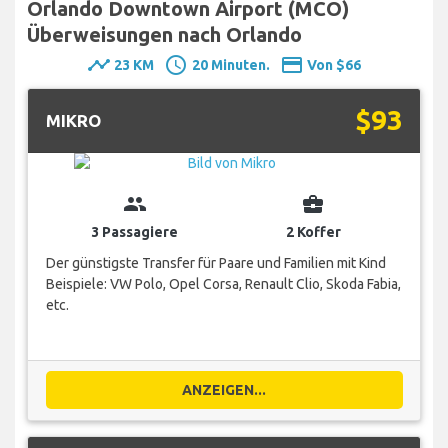
Orlando Downtown Airport (MCO)
Überweisungen nach Orlando
timeline
schedule
payment
23 KM
20 Minuten.
Von $66
$93
MIKRO
group
business_center
3 Passagiere
2 Koffer
Der günstigste Transfer für Paare und Familien mit Kind
Beispiele: VW Polo, Opel Corsa, Renault Clio, Skoda Fabia,
etc.
ANZEIGEN...