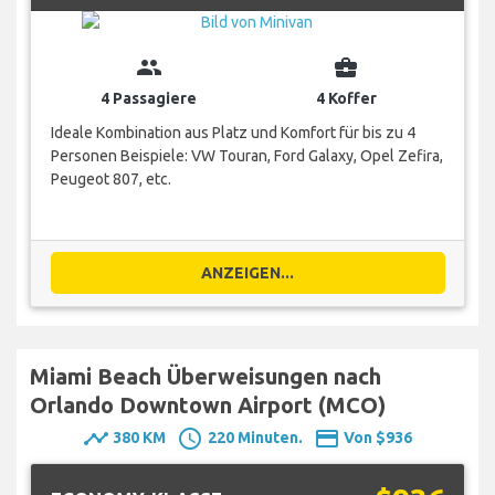
group
business_center
4 Passagiere
4 Koffer
Ideale Kombination aus Platz und Komfort für bis zu 4
Personen Beispiele: VW Touran, Ford Galaxy, Opel Zefira,
Peugeot 807, etc.
ANZEIGEN...
Miami Beach Überweisungen nach
Orlando Downtown Airport (MCO)
timeline
schedule
payment
380 KM
220 Minuten.
Von $936