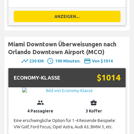
ANZEIGEN...
Miami Downtown Überweisungen nach
Orlando Downtown Airport (MCO)
timeline
schedule
payment
230 KM
190 Minuten.
Von $1014
$1014
ECONOMY-KLASSE
group
business_center
4 Passagiere
3 Koffer
Eine erschwingliche Option für 1-4 Reisende Beispiele:
VW Golf, Ford Focus, Opel Astra, Audi A3, BMW 3, etc.