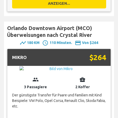
ANZEIGEN...
Orlando Downtown Airport (MCO)
Überweisungen nach Crystal River
timeline
schedule
payment
180 KM
110 Minuten.
Von $264
$264
MIKRO
group
business_center
3 Passagiere
2 Koffer
Der günstigste Transfer für Paare und Familien mit Kind
Beispiele: VW Polo, Opel Corsa, Renault Clio, Skoda Fabia,
etc.