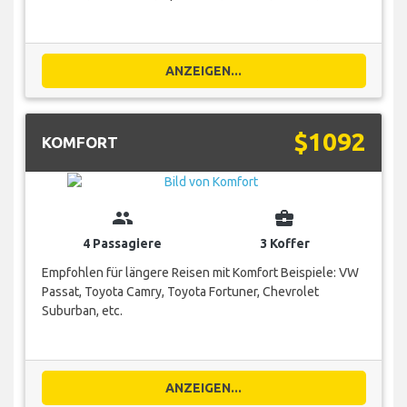
ANZEIGEN...
$1092
KOMFORT
group
business_center
4 Passagiere
3 Koffer
Empfohlen für längere Reisen mit Komfort Beispiele: VW
Passat, Toyota Camry, Toyota Fortuner, Chevrolet
Suburban, etc.
ANZEIGEN...