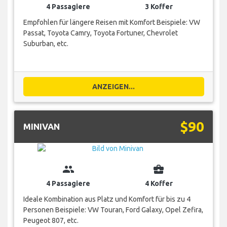
4 Passagiere
3 Koffer
Empfohlen für längere Reisen mit Komfort Beispiele: VW
Passat, Toyota Camry, Toyota Fortuner, Chevrolet
Suburban, etc.
ANZEIGEN...
$90
MINIVAN
group
business_center
4 Passagiere
4 Koffer
Ideale Kombination aus Platz und Komfort für bis zu 4
Personen Beispiele: VW Touran, Ford Galaxy, Opel Zefira,
Peugeot 807, etc.