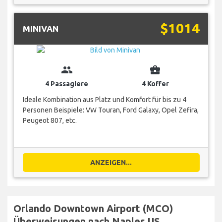
$1014
MINIVAN
group
business_center
4 Passagiere
4 Koffer
Ideale Kombination aus Platz und Komfort für bis zu 4
Personen Beispiele: VW Touran, Ford Galaxy, Opel Zefira,
Peugeot 807, etc.
ANZEIGEN...
Orlando Downtown Airport (MCO)
Überweisungen nach Naples US