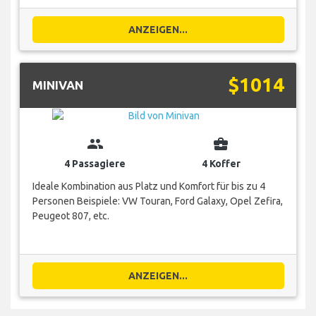
ANZEIGEN...
$1014
MINIVAN
group
business_center
4 Passagiere
4 Koffer
Ideale Kombination aus Platz und Komfort für bis zu 4
Personen Beispiele: VW Touran, Ford Galaxy, Opel Zefira,
Peugeot 807, etc.
ANZEIGEN...