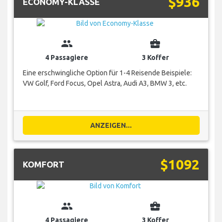
$936
ECONOMY-KLASSE
group
business_center
4 Passagiere
3 Koffer
Eine erschwingliche Option für 1-4 Reisende Beispiele:
VW Golf, Ford Focus, Opel Astra, Audi A3, BMW 3, etc.
ANZEIGEN...
$1092
KOMFORT
group
business_center
4 Passagiere
3 Koffer