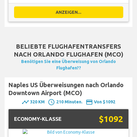
ANZEIGEN...
BELIEBTE FLUGHAFENTRANSFERS
NACH ORLANDO FLUGHAFEN (MCO)
Benötigen Sie eine Überweisung von Orlando
Flughafen??
Naples US Überweisungen nach Orlando
Downtown Airport (MCO)
timeline
schedule
payment
320 KM
210 Minuten.
Von $1092
$1092
ECONOMY-KLASSE