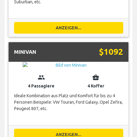
Suburban, etc.
ANZEIGEN...
$1092
MINIVAN
group
business_center
4 Passagiere
4 Koffer
Ideale Kombination aus Platz und Komfort für bis zu 4
Personen Beispiele: VW Touran, Ford Galaxy, Opel Zefira,
Peugeot 807, etc.
ANZEIGEN...