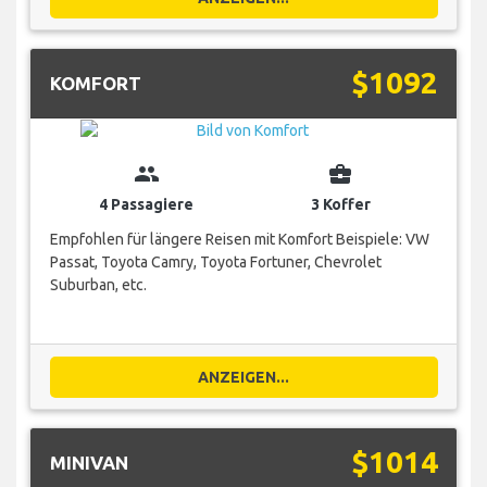
$1092
KOMFORT
group
business_center
4 Passagiere
3 Koffer
Empfohlen für längere Reisen mit Komfort Beispiele: VW
Passat, Toyota Camry, Toyota Fortuner, Chevrolet
Suburban, etc.
ANZEIGEN...
$1014
MINIVAN