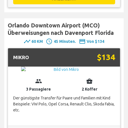
Orlando Downtown Airport (MCO)
Überweisungen nach Davenport Florida
timeline
schedule
payment
60 KM
45 Minuten.
Von $134
$134
MIKRO
group
business_center
3 Passagiere
2 Koffer
Der günstigste Transfer für Paare und Familien mit Kind
Beispiele: VW Polo, Opel Corsa, Renault Clio, Skoda Fabia,
etc.