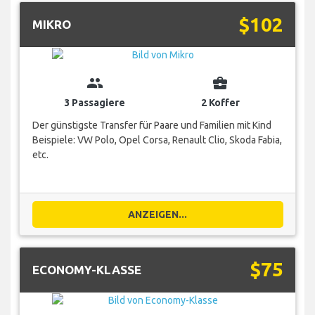
$102
MIKRO
group
business_center
3 Passagiere
2 Koffer
Der günstigste Transfer für Paare und Familien mit Kind
Beispiele: VW Polo, Opel Corsa, Renault Clio, Skoda Fabia,
etc.
ANZEIGEN...
$75
ECONOMY-KLASSE