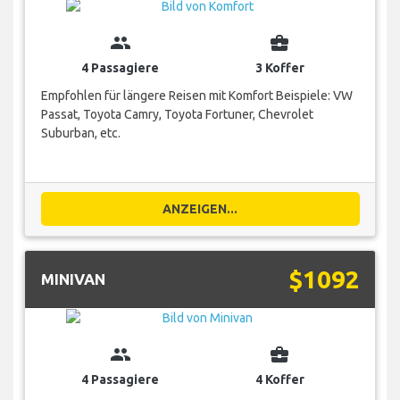
group
business_center
4 Passagiere
3 Koffer
Empfohlen für längere Reisen mit Komfort Beispiele: VW
Passat, Toyota Camry, Toyota Fortuner, Chevrolet
Suburban, etc.
ANZEIGEN...
$1092
MINIVAN
group
business_center
4 Passagiere
4 Koffer