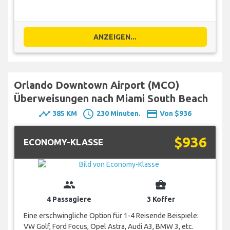
ANZEIGEN...
Orlando Downtown Airport (MCO)
Überweisungen nach Miami South Beach
timeline
schedule
payment
385 KM
230 Minuten.
Von $936
$936
ECONOMY-KLASSE
group
business_center
4 Passagiere
3 Koffer
Eine erschwingliche Option für 1-4 Reisende Beispiele:
VW Golf, Ford Focus, Opel Astra, Audi A3, BMW 3, etc.