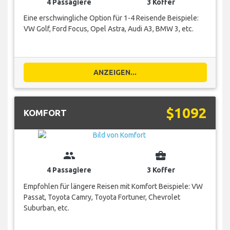
4 Passagiere
3 Koffer
Eine erschwingliche Option für 1-4 Reisende Beispiele:
VW Golf, Ford Focus, Opel Astra, Audi A3, BMW 3, etc.
ANZEIGEN...
$1092
KOMFORT
group
business_center
4 Passagiere
3 Koffer
Empfohlen für längere Reisen mit Komfort Beispiele: VW
Passat, Toyota Camry, Toyota Fortuner, Chevrolet
Suburban, etc.