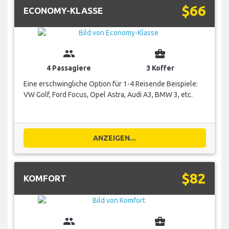
$66
ECONOMY-KLASSE
group
business_center
4 Passagiere
3 Koffer
Eine erschwingliche Option für 1-4 Reisende Beispiele:
VW Golf, Ford Focus, Opel Astra, Audi A3, BMW 3, etc.
ANZEIGEN...
$82
KOMFORT
group
business_center