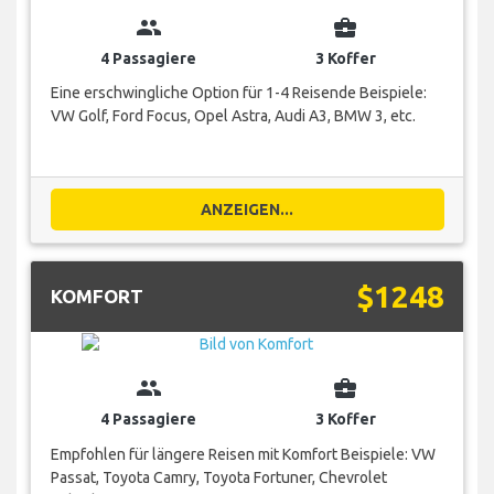
group
business_center
4 Passagiere
3 Koffer
Eine erschwingliche Option für 1-4 Reisende Beispiele:
VW Golf, Ford Focus, Opel Astra, Audi A3, BMW 3, etc.
ANZEIGEN...
$1248
KOMFORT
group
business_center
4 Passagiere
3 Koffer
Empfohlen für längere Reisen mit Komfort Beispiele: VW
Passat, Toyota Camry, Toyota Fortuner, Chevrolet