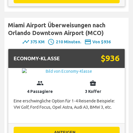
Miami Airport Überweisungen nach
Orlando Downtown Airport (MCO)
timeline
schedule
payment
375 KM
210 Minuten.
Von $936
$936
ECONOMY-KLASSE
group
business_center
4 Passagiere
3 Koffer
Eine erschwingliche Option für 1-4 Reisende Beispiele:
VW Golf, Ford Focus, Opel Astra, Audi A3, BMW 3, etc.
ANZEIGEN...