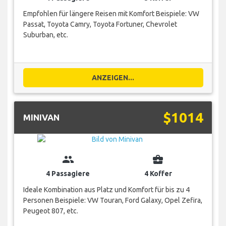
Empfohlen für längere Reisen mit Komfort Beispiele: VW
Passat, Toyota Camry, Toyota Fortuner, Chevrolet
Suburban, etc.
ANZEIGEN...
$1014
MINIVAN
group
business_center
4 Passagiere
4 Koffer
Ideale Kombination aus Platz und Komfort für bis zu 4
Personen Beispiele: VW Touran, Ford Galaxy, Opel Zefira,
Peugeot 807, etc.