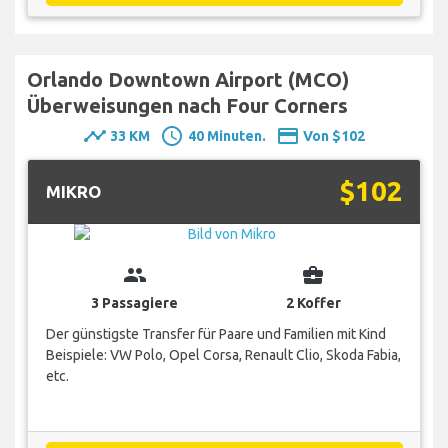
Orlando Downtown Airport (MCO)
Überweisungen nach Four Corners
timeline
schedule
payment
33 KM
40 Minuten.
Von $102
$102
MIKRO
group
business_center
3 Passagiere
2 Koffer
Der günstigste Transfer für Paare und Familien mit Kind
Beispiele: VW Polo, Opel Corsa, Renault Clio, Skoda Fabia,
etc.