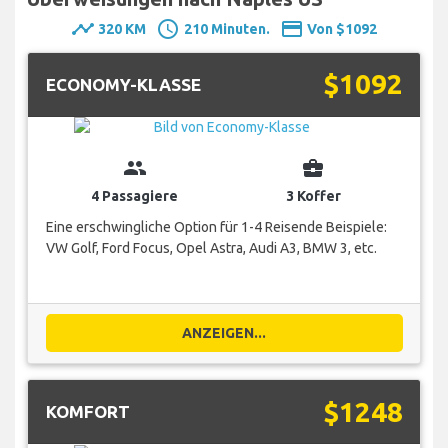
timeline
schedule
payment
320 KM
210 Minuten.
Von $1092
$1092
ECONOMY-KLASSE
group
business_center
4 Passagiere
3 Koffer
Eine erschwingliche Option für 1-4 Reisende Beispiele:
VW Golf, Ford Focus, Opel Astra, Audi A3, BMW 3, etc.
ANZEIGEN...
$1248
KOMFORT