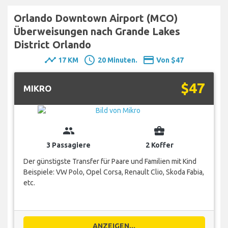
Orlando Downtown Airport (MCO)
Überweisungen nach Grande Lakes
District Orlando
timeline
schedule
payment
17 KM
20 Minuten.
Von $47
$47
MIKRO
group
business_center
3 Passagiere
2 Koffer
Der günstigste Transfer für Paare und Familien mit Kind
Beispiele: VW Polo, Opel Corsa, Renault Clio, Skoda Fabia,
etc.
ANZEIGEN...