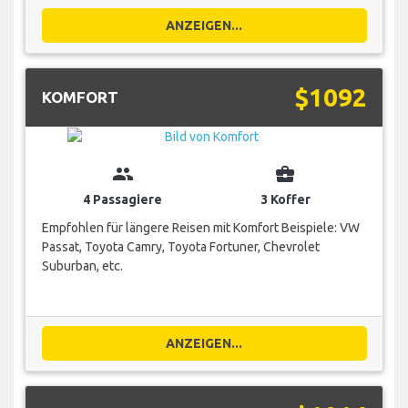
ANZEIGEN...
$1092
KOMFORT
group
business_center
4 Passagiere
3 Koffer
Empfohlen für längere Reisen mit Komfort Beispiele: VW
Passat, Toyota Camry, Toyota Fortuner, Chevrolet
Suburban, etc.
ANZEIGEN...