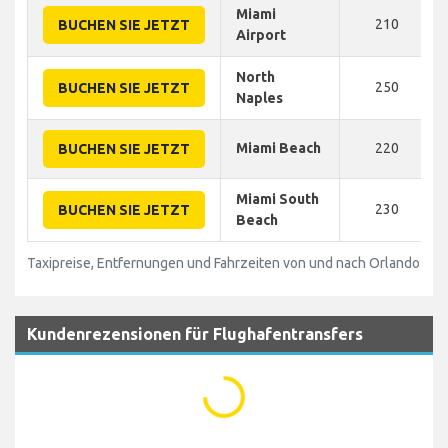
Miami
210
BUCHEN SIE JETZT
Airport
North
250
BUCHEN SIE JETZT
Naples
Miami Beach
220
BUCHEN SIE JETZT
Miami South
230
BUCHEN SIE JETZT
Beach
Taxipreise, Entfernungen und Fahrzeiten von und nach Orlando Fl
Kundenrezensionen für Flughafentransfers
...