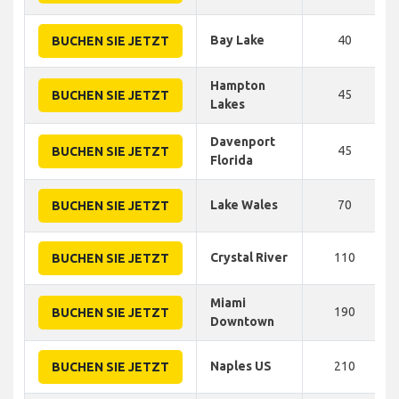
Bay Lake
40
BUCHEN SIE JETZT
Hampton
45
BUCHEN SIE JETZT
Lakes
Davenport
45
BUCHEN SIE JETZT
Florida
Lake Wales
70
BUCHEN SIE JETZT
Crystal River
110
BUCHEN SIE JETZT
Miami
190
BUCHEN SIE JETZT
Downtown
Naples US
210
BUCHEN SIE JETZT