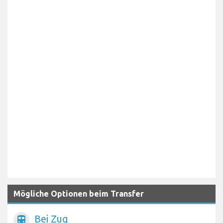
Mögliche Optionen beim Transfer
Bei Zug
train