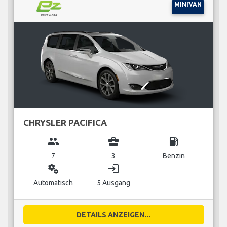
MINIVAN
CHRYSLER PACIFICA
group
business_center
local_gas_station
7
3
Benzin
miscellaneous_services
login
Automatisch
5 Ausgang
DETAILS ANZEIGEN...