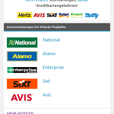
Kreditkartengebühren!
Autovermietungen bei Orlando Flughafen
National
Alamo
Enterprise
Sixt
Avis
MEHR ANZEIGEN