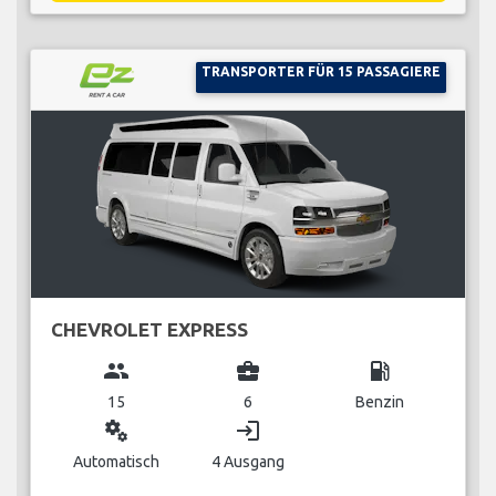
TRANSPORTER FÜR 15 PASSAGIERE
CHEVROLET EXPRESS
group
business_center
local_gas_station
15
6
Benzin
miscellaneous_services
login
Automatisch
4 Ausgang