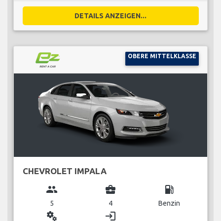
DETAILS ANZEIGEN...
OBERE MITTELKLASSE
CHEVROLET IMPALA
group
business_center
local_gas_station
5
4
Benzin
miscellaneous_services
login