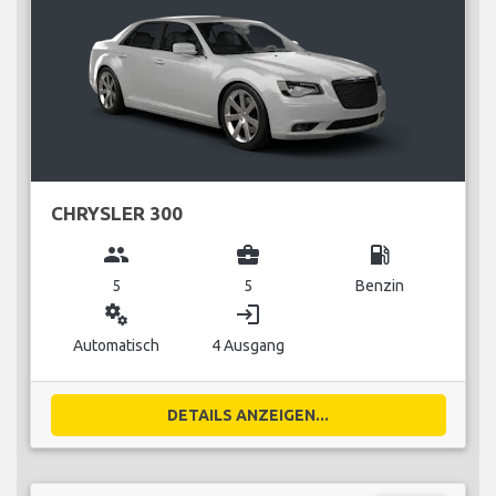
CHRYSLER 300
group
business_center
local_gas_station
5
5
Benzin
miscellaneous_services
login
Automatisch
4 Ausgang
DETAILS ANZEIGEN...