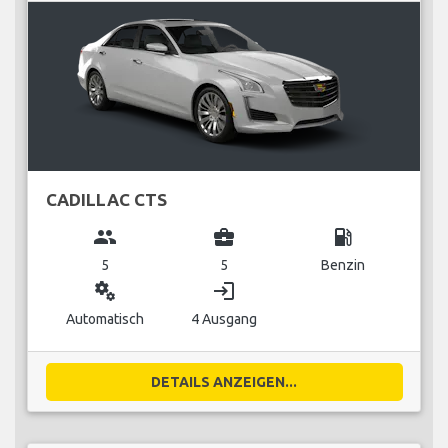
CADILLAC CTS
group
business_center
local_gas_station
5
5
Benzin
miscellaneous_services
login
Automatisch
4 Ausgang
DETAILS ANZEIGEN...