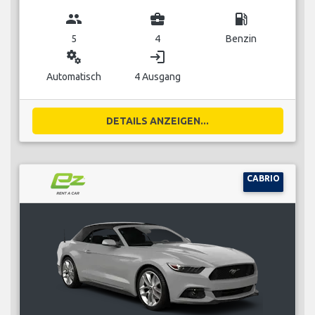
group
business_center
local_gas_station
5
4
Benzin
miscellaneous_services
login
Automatisch
4 Ausgang
DETAILS ANZEIGEN...
CABRIO