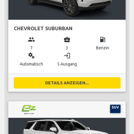
CHEVROLET SUBURBAN
group
business_center
local_gas_station
7
3
Benzin
miscellaneous_services
login
Automatisch
5 Ausgang
DETAILS ANZEIGEN...
SUV