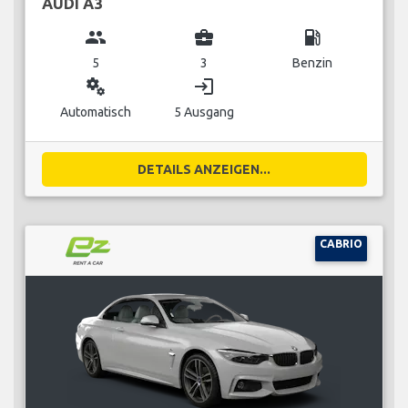
AUDI A3
group
business_center
local_gas_station
5
3
Benzin
miscellaneous_services
login
Automatisch
5 Ausgang
DETAILS ANZEIGEN...
CABRIO