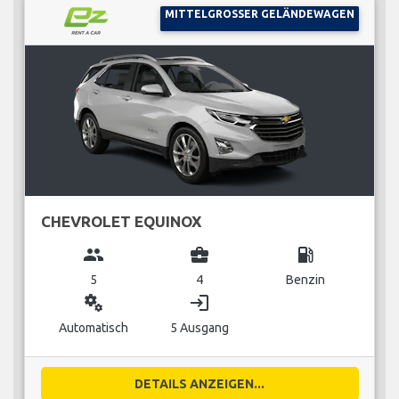
MITTELGROSSER GELÄNDEWAGEN
CHEVROLET EQUINOX
group
business_center
local_gas_station
5
4
Benzin
miscellaneous_services
login
Automatisch
5 Ausgang
DETAILS ANZEIGEN...