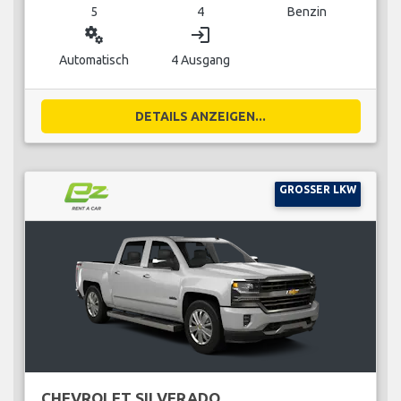
5
4
Benzin
miscellaneous_services
login
Automatisch
4 Ausgang
DETAILS ANZEIGEN...
GROSSER LKW
CHEVROLET SILVERADO