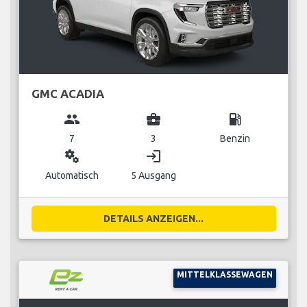
GMC ACADIA
group
business_center
local_gas_station
7
3
Benzin
miscellaneous_services
login
Automatisch
5 Ausgang
DETAILS ANZEIGEN...
MITTELKLASSEWAGEN