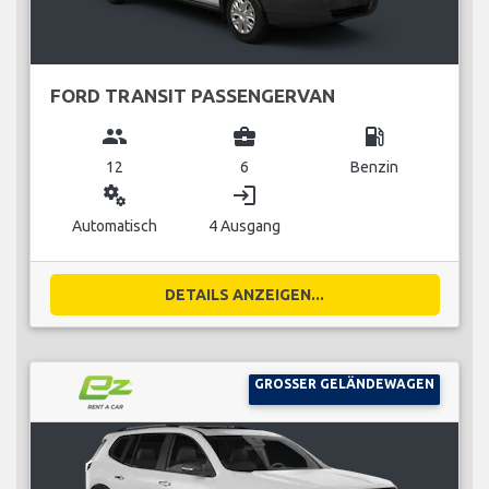
FORD TRANSIT PASSENGERVAN
group
business_center
local_gas_station
12
6
Benzin
miscellaneous_services
login
Automatisch
4 Ausgang
DETAILS ANZEIGEN...
GROSSER GELÄNDEWAGEN