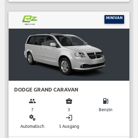
MINIVAN
DODGE GRAND CARAVAN
group
business_center
local_gas_station
7
3
Benzin
miscellaneous_services
login
Automatisch
5 Ausgang