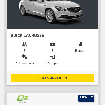
BUICK LACROSSE
group
business_center
local_gas_station
5
5
Benzin
miscellaneous_services
login
Automatisch
4 Ausgang
DETAILS ANZEIGEN...
PREMIUM