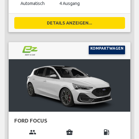
Automatisch
4 Ausgang
DETAILS ANZEIGEN...
KOMPAKTWAGEN
FORD FOCUS
group
business_center
local_gas_station