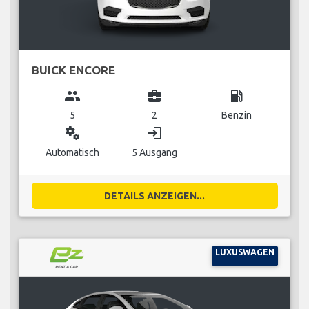
BUICK ENCORE
group
business_center
local_gas_station
5
2
Benzin
miscellaneous_services
login
Automatisch
5 Ausgang
DETAILS ANZEIGEN...
LUXUSWAGEN