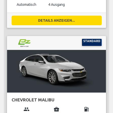
Automatisch
4 Ausgang
DETAILS ANZEIGEN...
STANDARD
CHEVROLET MALIBU
group
business_center
local_gas_station