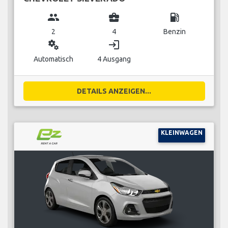
group
business_center
local_gas_station
2
4
Benzin
miscellaneous_services
login
Automatisch
4 Ausgang
DETAILS ANZEIGEN...
KLEINWAGEN