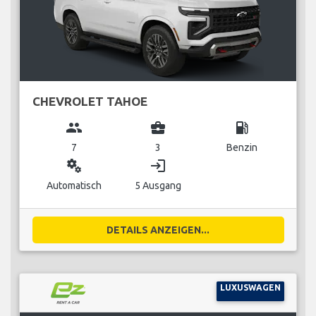
CHEVROLET TAHOE
group
business_center
local_gas_station
7
3
Benzin
miscellaneous_services
login
Automatisch
5 Ausgang
DETAILS ANZEIGEN...
LUXUSWAGEN