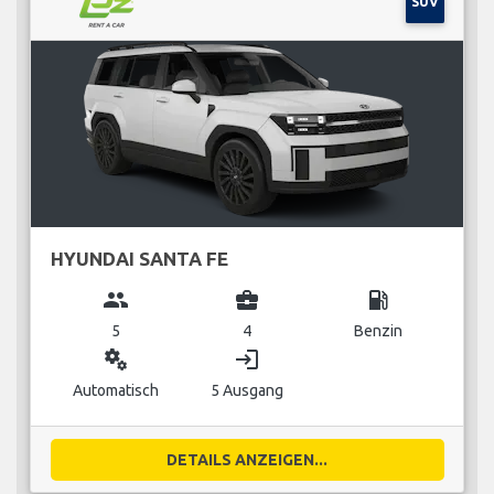
SUV
HYUNDAI SANTA FE
group
business_center
local_gas_station
5
4
Benzin
miscellaneous_services
login
Automatisch
5 Ausgang
DETAILS ANZEIGEN...