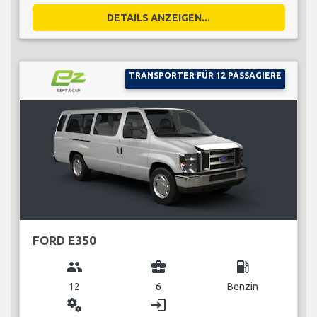
DETAILS ANZEIGEN...
TRANSPORTER FÜR 12 PASSAGIERE
FORD E350
group
business_center
local_gas_station
12
6
Benzin
miscellaneous_services
login