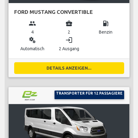
FORD MUSTANG CONVERTIBLE
group
business_center
local_gas_station
4
2
Benzin
miscellaneous_services
login
Automatisch
2 Ausgang
DETAILS ANZEIGEN...
TRANSPORTER FÜR 12 PASSAGIERE