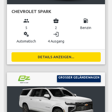
CHEVROLET SPARK
group
business_center
local_gas_station
5
2
Benzin
miscellaneous_services
login
Automatisch
4 Ausgang
DETAILS ANZEIGEN...
GROSSER GELÄNDEWAGEN