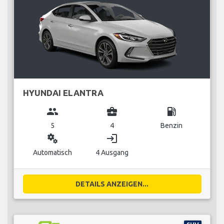
HYUNDAI ELANTRA
group
business_center
local_gas_station
5
4
Benzin
miscellaneous_services
login
Automatisch
4 Ausgang
DETAILS ANZEIGEN...