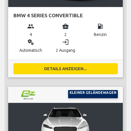
BMW 4 SERIES CONVERTIBLE
group
business_center
local_gas_station
4
2
Benzin
miscellaneous_services
login
Automatisch
2 Ausgang
DETAILS ANZEIGEN...
KLEINER GELÄNDEWAGEN