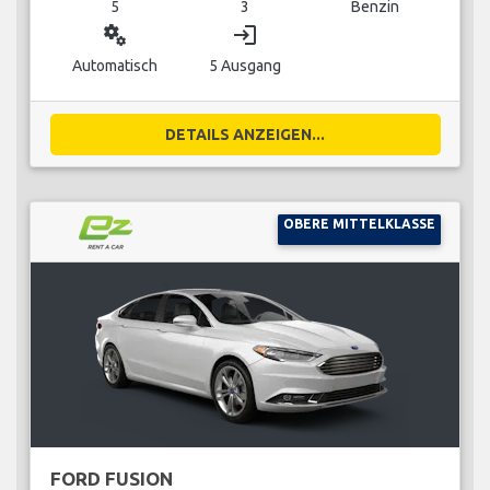
5
3
Benzin
miscellaneous_services
login
Automatisch
5 Ausgang
DETAILS ANZEIGEN...
OBERE MITTELKLASSE
FORD FUSION