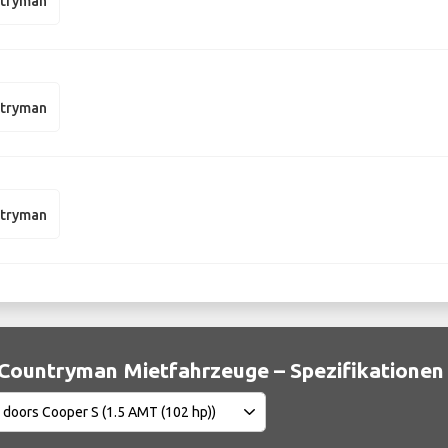
ntryman
ntryman
ntryman
 Countryman Mietfahrzeuge – Spezifikationen