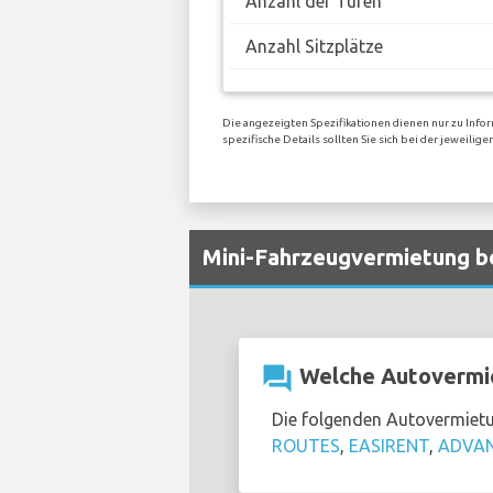
Anzahl der Türen
Anzahl Sitzplätze
Die angezeigten Spezifikationen dienen nur zu Info
spezifische Details sollten Sie sich bei der jeweil
Mini-Fahrzeugvermietung b
question_answer
Welche Autovermie
Die folgenden Autovermietu
ROUTES
,
EASIRENT
,
ADVA