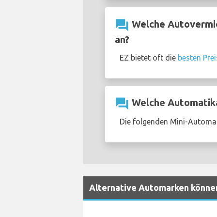
question_answer
Welche Autovermie
an?
EZ bietet oft die
besten Pre
question_answer
Welche Automatika
Die folgenden Mini-Automa
Alternative Automarken könne