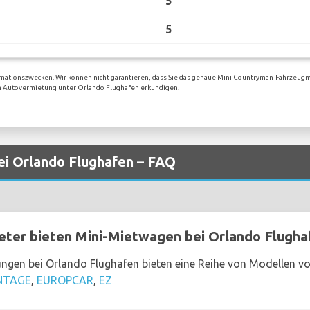
5
5
rmationszwecken. Wir können nicht garantieren, dass Sie das genaue Mini Countryman-Fahrzeugm
igen Autovermietung unter Orlando Flughafen erkundigen.
ei Orlando Flughafen – FAQ
ter bieten Mini-Mietwagen bei Orlando Flugha
ngen bei Orlando Flughafen bieten eine Reihe von Modellen vo
NTAGE
,
EUROPCAR
,
EZ