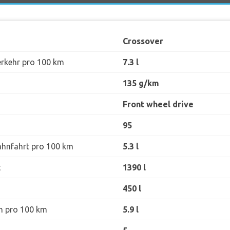
Crossover
erkehr pro 100 km
7.3 l
135 g/km
Front wheel drive
95
ahnfahrt pro 100 km
5.3 l
t
1390 l
450 l
h pro 100 km
5.9 l