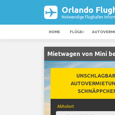
Orlando Flug
Notwendige Flughafen Infor
HOME
FLÜGE
AUTOVERM
Mietwagen von Mini be
UNSCHLAGBA
AUTOVERMIETUN
SCHNÄPPCHE
Abholort