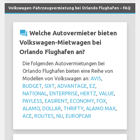
Volkswagen-Fahrzeugvermietung bei Orlando Flughafen – FAQ
question_answer
Welche Autovermieter bieten
Volkswagen-Mietwagen bei
Orlando Flughafen an?
Die folgenden Autovermietungen bei
Orlando Flughafen bieten eine Reihe von
Modellen von Volkswagen an:
AVIS
,
BUDGET
,
SIXT
,
ADVANTAGE
,
EZ
,
NATIONAL
,
ENTERPRISE
,
HERTZ
,
VALUE
,
PAYLESS
,
EASIRENT
,
ECONOMY
,
FOX
,
ALAMO
,
DOLLAR
,
THRIFTY
,
ALAMO MAX
,
ACE
,
ROUTES
,
NU
,
EUROPCAR