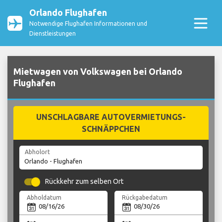
Orlando Flughafen
Notwendige Flughafen Informationen und
Dienstleistungen
Mietwagen von Volkswagen bei Orlando
Flughafen
UNSCHLAGBARE AUTOVERMIETUNGS-
SCHNÄPPCHEN
Abholort
Rückkehr zum selben Ort
Abholdatum
Rückgabedatum