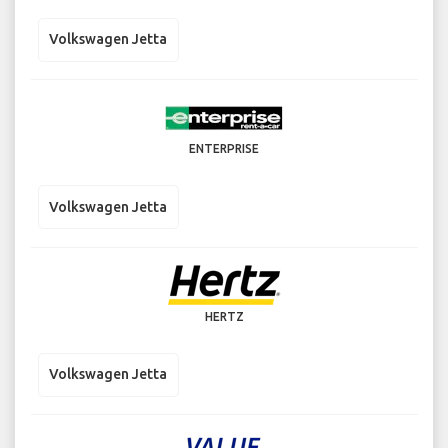
Volkswagen Jetta
ENTERPRISE
Volkswagen Jetta
HERTZ
Volkswagen Jetta