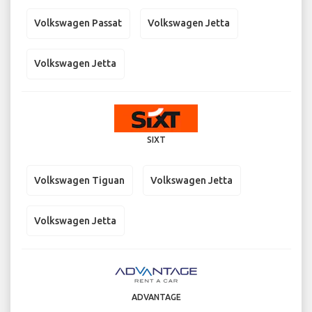
Volkswagen Passat
Volkswagen Jetta
Volkswagen Jetta
SIXT
Volkswagen Tiguan
Volkswagen Jetta
Volkswagen Jetta
ADVANTAGE