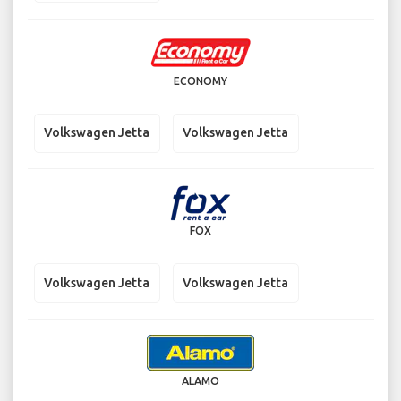
ECONOMY
Volkswagen Jetta
Volkswagen Jetta
FOX
Volkswagen Jetta
Volkswagen Jetta
ALAMO