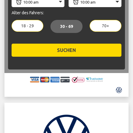
Alter des Fahrers:
18 - 29
70+
30 - 69
SUCHEN