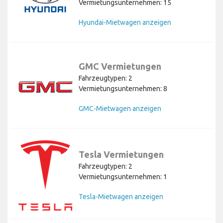
Vermietungsunternehmen: 15
Hyundai-Mietwagen anzeigen
GMC Vermietungen
Fahrzeugtypen: 2
Vermietungsunternehmen: 8
GMC-Mietwagen anzeigen
Tesla Vermietungen
Fahrzeugtypen: 2
Vermietungsunternehmen: 1
Tesla-Mietwagen anzeigen