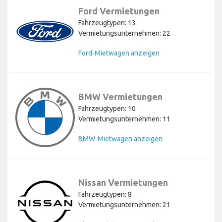
Ford Vermietungen
Fahrzeugtypen: 13
Vermietungsunternehmen: 22
Ford-Mietwagen anzeigen
BMW Vermietungen
Fahrzeugtypen: 10
Vermietungsunternehmen: 11
BMW-Mietwagen anzeigen
Nissan Vermietungen
Fahrzeugtypen: 8
Vermietungsunternehmen: 21