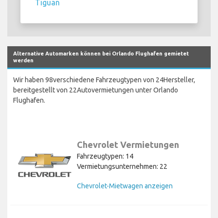
Tiguan
Alternative Automarken können bei Orlando Flughafen gemietet
werden
Wir haben 98verschiedene Fahrzeugtypen von 24Hersteller,
bereitgestellt von 22Autovermietungen unter Orlando
Flughafen.
Chevrolet Vermietungen
Fahrzeugtypen: 14
Vermietungsunternehmen: 22
Chevrolet-Mietwagen anzeigen