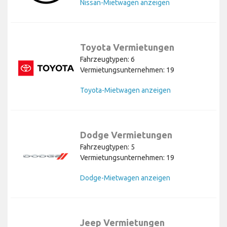
Nissan-Mietwagen anzeigen
Toyota Vermietungen
Fahrzeugtypen: 6
Vermietungsunternehmen: 19
Toyota-Mietwagen anzeigen
Dodge Vermietungen
Fahrzeugtypen: 5
Vermietungsunternehmen: 19
Dodge-Mietwagen anzeigen
Jeep Vermietungen