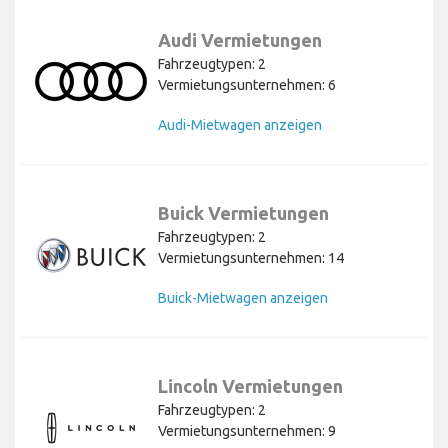
Audi Vermietungen
Fahrzeugtypen: 2
Vermietungsunternehmen: 6
Audi-Mietwagen anzeigen
Buick Vermietungen
Fahrzeugtypen: 2
Vermietungsunternehmen: 14
Buick-Mietwagen anzeigen
Lincoln Vermietungen
Fahrzeugtypen: 2
Vermietungsunternehmen: 9