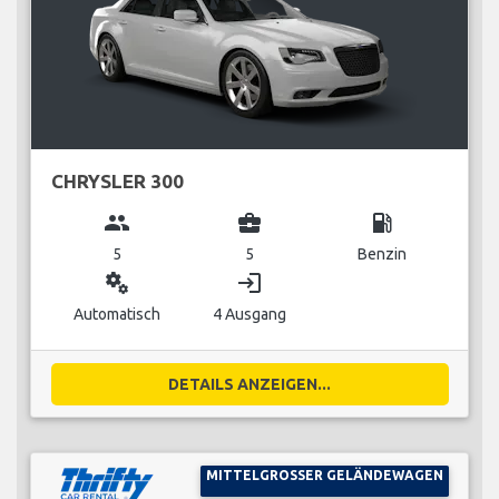
CHRYSLER 300
group
business_center
local_gas_station
5
5
Benzin
miscellaneous_services
login
Automatisch
4 Ausgang
DETAILS ANZEIGEN...
MITTELGROSSER GELÄNDEWAGEN