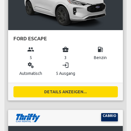
FORD ESCAPE
group
business_center
local_gas_station
5
3
Benzin
miscellaneous_services
login
Automatisch
5 Ausgang
DETAILS ANZEIGEN...
CABRIO