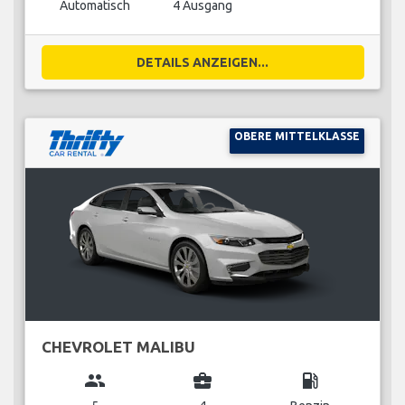
Automatisch
4 Ausgang
DETAILS ANZEIGEN...
OBERE MITTELKLASSE
CHEVROLET MALIBU
group
business_center
local_gas_station