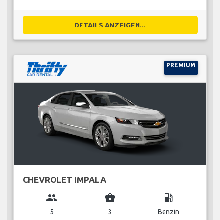
DETAILS ANZEIGEN...
PREMIUM
CHEVROLET IMPALA
group
business_center
local_gas_station
5
3
Benzin