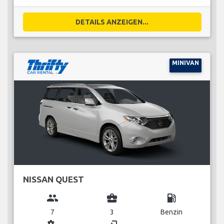
DETAILS ANZEIGEN...
MINIVAN
NISSAN QUEST
group
business_center
local_gas_station
7
3
Benzin