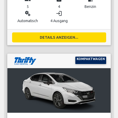
5
4
Benzin
miscellaneous_services
login
Automatisch
4 Ausgang
DETAILS ANZEIGEN...
KOMPAKTWAGEN