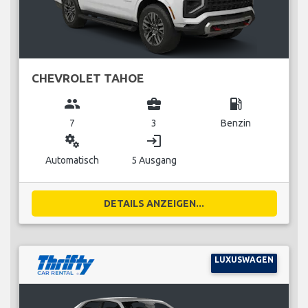
CHEVROLET TAHOE
group
business_center
local_gas_station
7
3
Benzin
miscellaneous_services
login
Automatisch
5 Ausgang
DETAILS ANZEIGEN...
LUXUSWAGEN