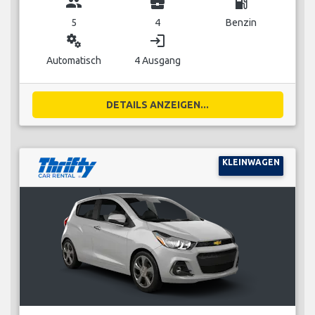
group
business_center
local_gas_station
5
4
Benzin
miscellaneous_services
login
Automatisch
4 Ausgang
DETAILS ANZEIGEN...
KLEINWAGEN