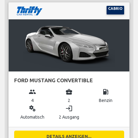
CABRIO
FORD MUSTANG CONVERTIBLE
group
business_center
local_gas_station
4
2
Benzin
miscellaneous_services
login
Automatisch
2 Ausgang
DETAILS ANZEIGEN...