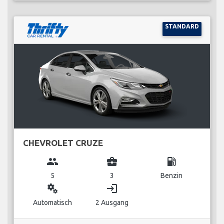
STANDARD
CHEVROLET CRUZE
group
business_center
local_gas_station
5
3
Benzin
miscellaneous_services
login
Automatisch
2 Ausgang