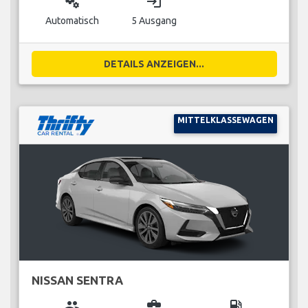
miscellaneous_services
login
Automatisch
5 Ausgang
DETAILS ANZEIGEN...
MITTELKLASSEWAGEN
NISSAN SENTRA
group
business_center
local_gas_station