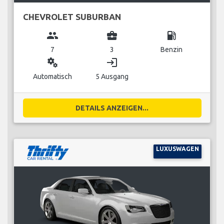
CHEVROLET SUBURBAN
group
business_center
local_gas_station
7
3
Benzin
miscellaneous_services
login
Automatisch
5 Ausgang
DETAILS ANZEIGEN...
LUXUSWAGEN