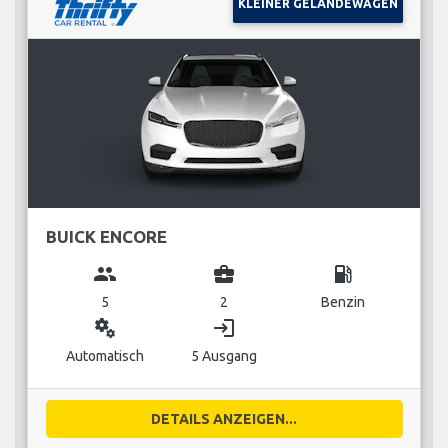
KLEINER GELÄNDEWAGEN
BUICK ENCORE
group
business_center
local_gas_station
5
2
Benzin
miscellaneous_services
login
Automatisch
5 Ausgang
DETAILS ANZEIGEN...