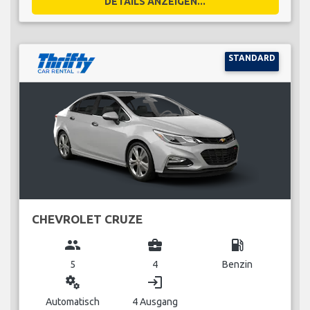
DETAILS ANZEIGEN...
STANDARD
CHEVROLET CRUZE
group
business_center
local_gas_station
5
4
Benzin
miscellaneous_services
login
Automatisch
4 Ausgang