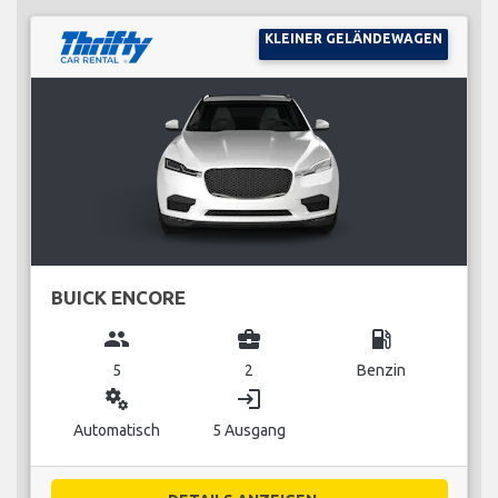
KLEINER GELÄNDEWAGEN
BUICK ENCORE
group
business_center
local_gas_station
5
2
Benzin
miscellaneous_services
login
Automatisch
5 Ausgang