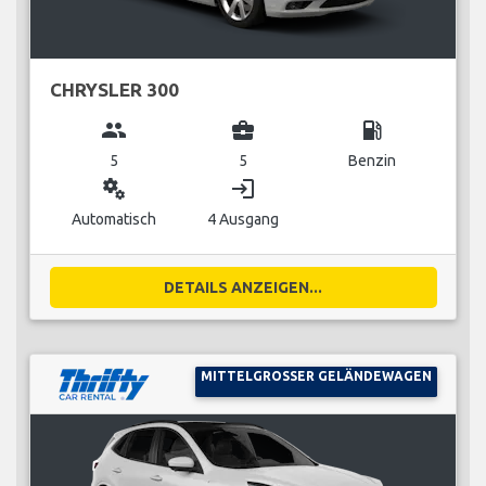
CHRYSLER 300
group
business_center
local_gas_station
5
5
Benzin
miscellaneous_services
login
Automatisch
4 Ausgang
DETAILS ANZEIGEN...
MITTELGROSSER GELÄNDEWAGEN