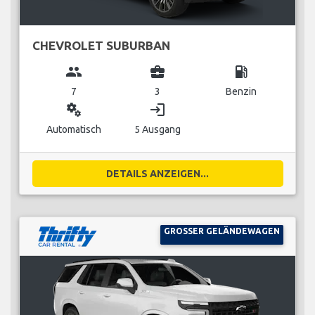
CHEVROLET SUBURBAN
group
business_center
local_gas_station
7
3
Benzin
miscellaneous_services
login
Automatisch
5 Ausgang
DETAILS ANZEIGEN...
GROSSER GELÄNDEWAGEN