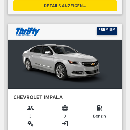
DETAILS ANZEIGEN...
PREMIUM
CHEVROLET IMPALA
group
business_center
local_gas_station
5
3
Benzin
miscellaneous_services
login