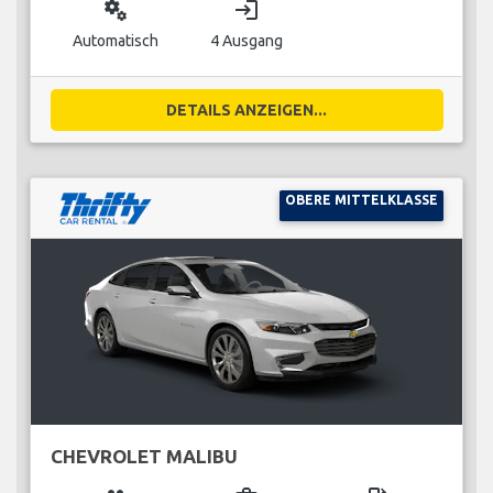
miscellaneous_services
login
Automatisch
4 Ausgang
DETAILS ANZEIGEN...
OBERE MITTELKLASSE
CHEVROLET MALIBU