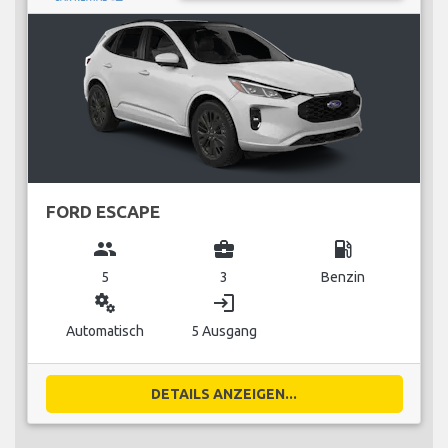
FORD ESCAPE
group
business_center
local_gas_station
5
3
Benzin
miscellaneous_services
login
Automatisch
5 Ausgang
DETAILS ANZEIGEN...