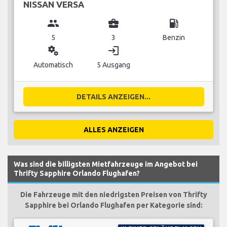
NISSAN VERSA
group
business_center
local_gas_station
5
3
Benzin
miscellaneous_services
login
Automatisch
5 Ausgang
DETAILS ANZEIGEN...
ALLES ANZEIGEN
Was sind die billigsten Mietfahrzeuge im Angebot bei
Thrifty Sapphire Orlando Flughafen?
Die Fahrzeuge mit den niedrigsten Preisen von Thrifty
Sapphire bei Orlando Flughafen per Kategorie sind: