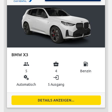
BMW X3
group
business_center
local_gas_station
5
4
Benzin
miscellaneous_services
login
Automatisch
5 Ausgang
DETAILS ANZEIGEN...