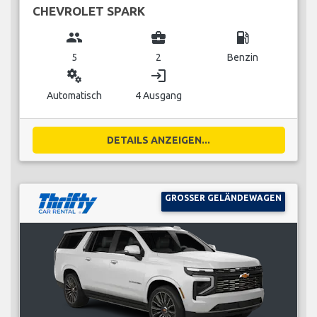
CHEVROLET SPARK
group
business_center
local_gas_station
5
2
Benzin
miscellaneous_services
login
Automatisch
4 Ausgang
DETAILS ANZEIGEN...
GROSSER GELÄNDEWAGEN