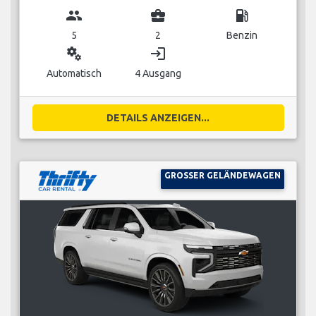
group
business_center
local_gas_station
5
2
Benzin
miscellaneous_services
login
Automatisch
4 Ausgang
DETAILS ANZEIGEN...
GROSSER GELÄNDEWAGEN