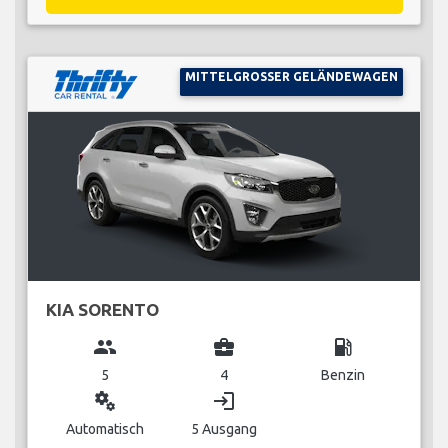
MITTELGROSSER GELÄNDEWAGEN
KIA SORENTO
group
business_center
local_gas_station
5
4
Benzin
miscellaneous_services
login
Automatisch
5 Ausgang