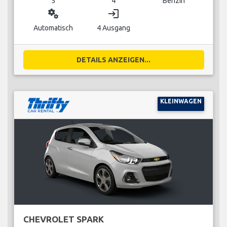
5
4
Benzin
miscellaneous_services
login
Automatisch
4 Ausgang
DETAILS ANZEIGEN...
KLEINWAGEN
CHEVROLET SPARK