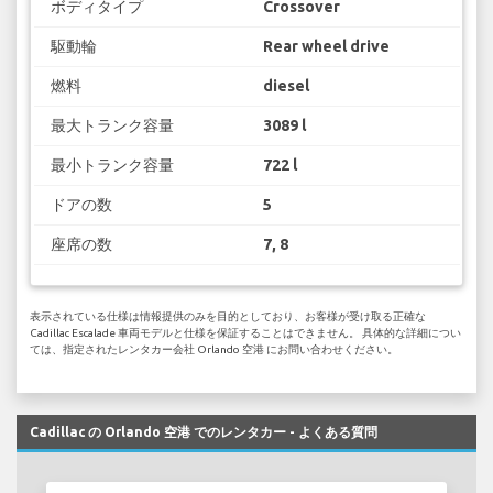
ボディタイプ
Crossover
駆動輪
Rear wheel drive
燃料
diesel
最大トランク容量
3089 l
最小トランク容量
722 l
ドアの数
5
座席の数
7, 8
表示されている仕様は情報提供のみを目的としており、お客様が受け取る正確な
Cadillac Escalade 車両モデルと仕様を保証することはできません。 具体的な詳細につい
ては、指定されたレンタカー会社 Orlando 空港 にお問い合わせください。
Cadillac の Orlando 空港 でのレンタカー - よくある質問