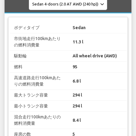
ボディタイプ
Sedan
市街地走行100kmあたり
11.3 l
の燃料消費量
駆動輪
All wheel drive (AWD)
燃料
95
高速道路走行100kmあた
6.8 l
りの燃料消費量
最大トランク容量
294 l
最小トランク容量
294 l
混合走行100kmあたりの
8.4 l
燃料消費量
座席の数
5