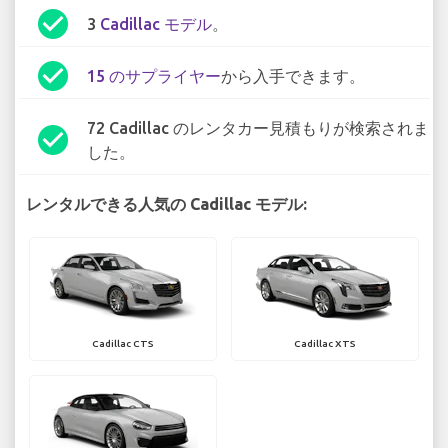
check_circle
3
Cadillac モデル
。
check_circle
15 のサプライヤー
から入手できます。
72 Cadillac のレンタカー見積もりが検索されま
check_circle
した。
レンタルできる人気の Cadillac モデル:
Cadillac CTS
Cadillac XTS