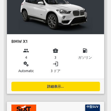
BMW X1
group
business_center
local_gas_station
4
3
ガソリン
miscellaneous_services
login
Automatic
3 ドア
詳細表示...
中型SUV