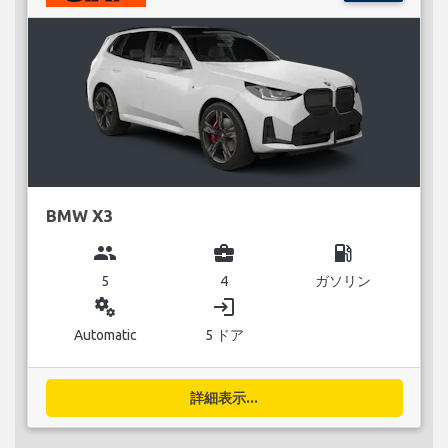
BMW X3
group
business_center
local_gas_station
5
4
ガソリン
miscellaneous_services
login
Automatic
5 ドア
詳細表示...