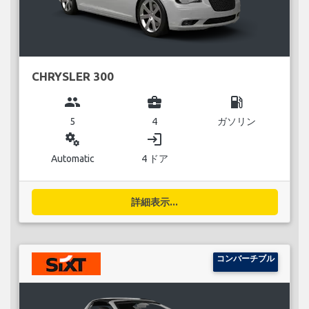
CHRYSLER 300
group
business_center
local_gas_station
5
4
ガソリン
miscellaneous_services
login
Automatic
4 ドア
詳細表示...
コンバーチブル