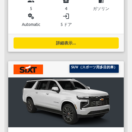
group
business_center
local_gas_station
5
4
ガソリン
miscellaneous_services
login
Automatic
5 ドア
詳細表示...
SUV（スポーツ用多目的車）