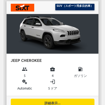
SUV（スポーツ用多目的車）
JEEP CHEROKEE
group
business_center
local_gas_station
5
4
ガソリン
miscellaneous_services
login
Automatic
5 ドア
詳細表示...