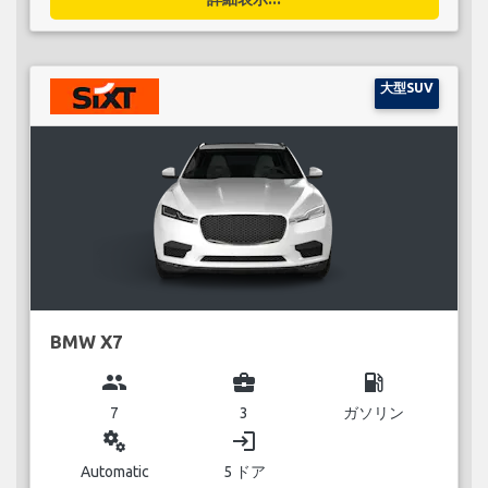
大型SUV
BMW X7
group
business_center
local_gas_station
7
3
ガソリン
miscellaneous_services
login
Automatic
5 ドア