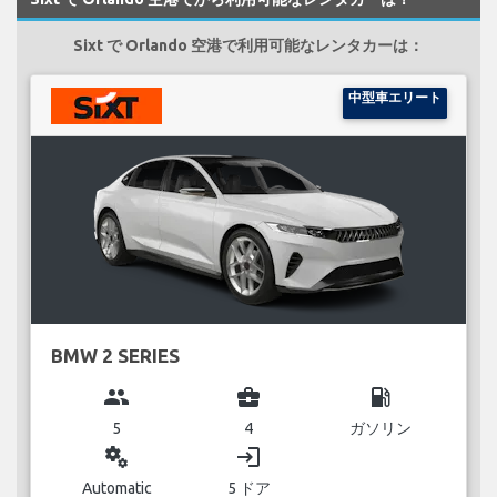
Sixt で Orlando 空港で利用可能なレンタカーは：
中型車エリート
BMW 2 SERIES
group
business_center
local_gas_station
5
4
ガソリン
miscellaneous_services
login
Automatic
5 ドア