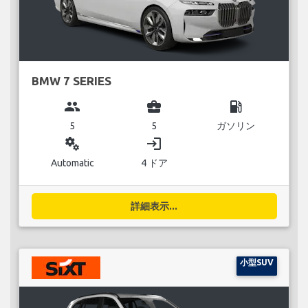
BMW 7 SERIES
group
business_center
local_gas_station
5
5
ガソリン
miscellaneous_services
login
Automatic
4 ドア
詳細表示...
小型SUV