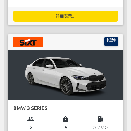
詳細表示...
中型車
BMW 3 SERIES
group
business_center
local_gas_station
5
4
ガソリン