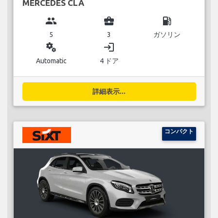
MERCEDES CLA
group
business_center
local_gas_station
5
3
ガソリン
miscellaneous_services
login
Automatic
4 ドア
詳細表示...
コンパクト