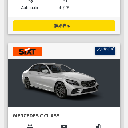
Automatic
4 ドア
詳細表示...
フルサイズ
MERCEDES C CLASS
group
business_center
local_gas_station