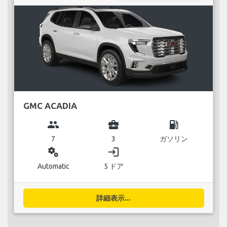
GMC ACADIA
group
business_center
local_gas_station
7
3
ガソリン
miscellaneous_services
login
Automatic
5 ドア
詳細表示...