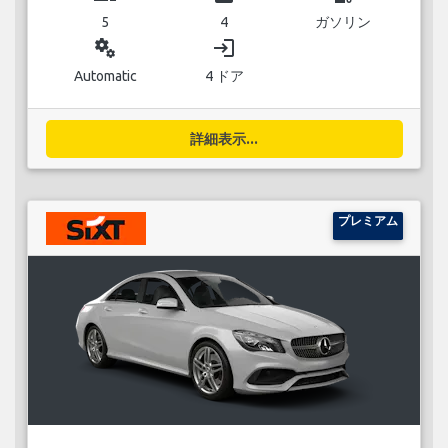
5
4
ガソリン
miscellaneous_services
login
Automatic
4 ドア
詳細表示...
プレミアム