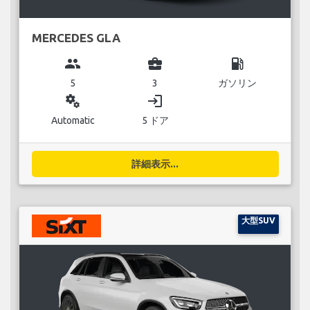
MERCEDES GLA
group
business_center
local_gas_station
5
3
ガソリン
miscellaneous_services
login
Automatic
5 ドア
詳細表示...
大型SUV