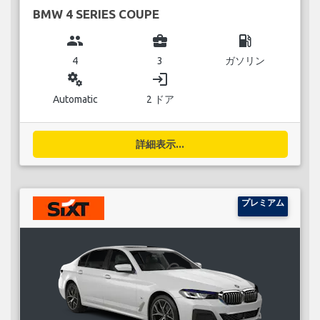
BMW 4 SERIES COUPE
group
business_center
local_gas_station
4
3
ガソリン
miscellaneous_services
login
Automatic
2 ドア
詳細表示...
プレミアム