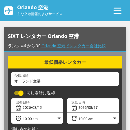
Orlando 空港
主な空港情報およびサービス
SIXT レンタカー Orlando 空港
ランク #4 から 30
Orlando 空港でレンタカー会社比較
最低価格レンタカー
受取場所
同じ場所に返却
出発日時
返却日時
運転者の年齢：