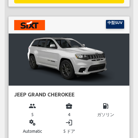
中型SUV
JEEP GRAND CHEROKEE
group
business_center
local_gas_station
5
4
ガソリン
miscellaneous_services
login
Automatic
5 ドア