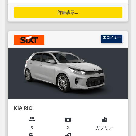
詳細表示...
エコノミー
KIA RIO
group
business_center
local_gas_station
5
2
ガソリン
miscellaneous_services
login