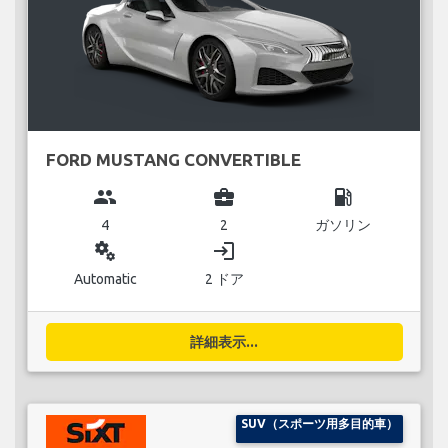
FORD MUSTANG CONVERTIBLE
group
business_center
local_gas_station
4
2
ガソリン
miscellaneous_services
login
Automatic
2 ドア
詳細表示...
SUV（スポーツ用多目的車）