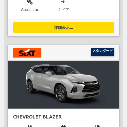
miscellaneous_services
login
Automatic
4 ドア
詳細表示...
スタンダード
CHEVROLET BLAZER