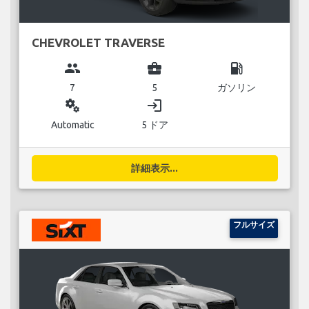
CHEVROLET TRAVERSE
group
business_center
local_gas_station
7
5
ガソリン
miscellaneous_services
login
Automatic
5 ドア
詳細表示...
フルサイズ