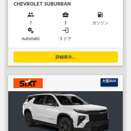
CHEVROLET SUBURBAN
group
business_center
local_gas_station
7
3
ガソリン
miscellaneous_services
login
Automatic
5 ドア
詳細表示...
大型SUV