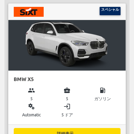
スペシャル
BMW X5
group
business_center
local_gas_station
5
5
ガソリン
miscellaneous_services
login
Automatic
5 ドア
詳細表示...