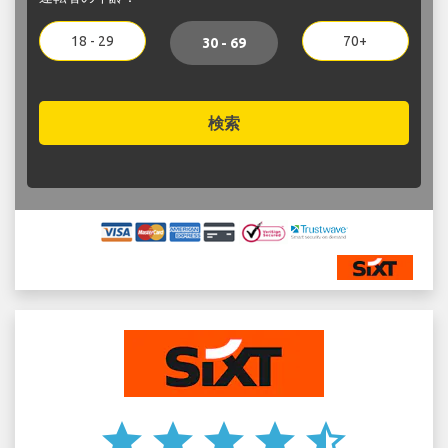
18 - 29
70+
30 - 69
検索
star
star
star
star
star_half