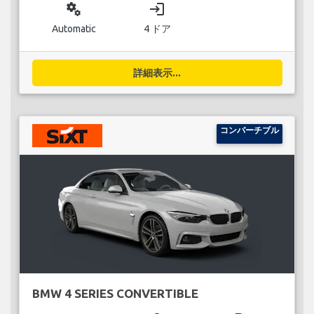
miscellaneous_services
login
Automatic
4 ドア
詳細表示...
コンバーチブル
BMW 4 SERIES CONVERTIBLE