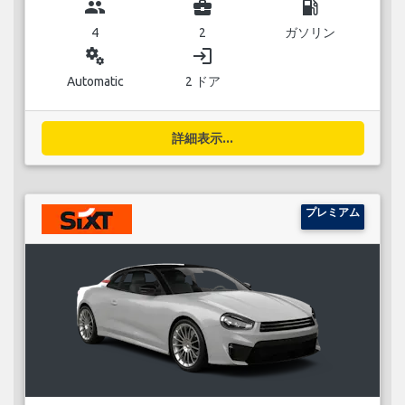
group
business_center
local_gas_station
4
2
ガソリン
miscellaneous_services
login
Automatic
2 ドア
詳細表示...
プレミアム