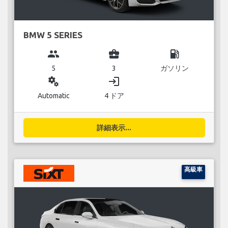
BMW 5 SERIES
group
business_center
local_gas_station
5
3
ガソリン
miscellaneous_services
login
Automatic
4 ドア
詳細表示...
高級車