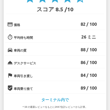
スコア 8.5 /10
credit_card
82 / 100
価格
timer
26 ミニ
平均待ち時間
directions_car
88 / 100
車両の質
room_service
86 / 100
デスクサービス
flag
84 / 100
車両引き渡し
beenhere
89 / 100
車両乗り捨て
ターミナル内で
* 59 の最新レビューをもとに2447合計レビューから計算。