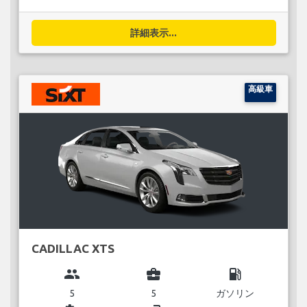
詳細表示...
高級車
CADILLAC XTS
group
business_center
local_gas_station
5
5
ガソリン