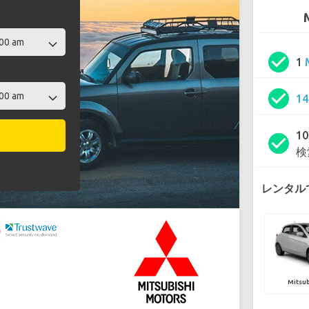
check_circle
1
check_circle
1
1
check_circle
検
レンタルで
Mitsub