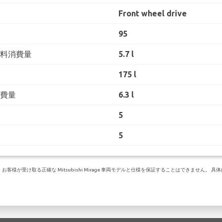
Front wheel drive
95
燃料消費量
5.7 l
175 l
消費量
6.3 l
5
5
様が受け取る正確な Mitsubishi Mirage 車両モデルと仕様を保証することはできません。