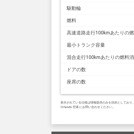
駆動輪
燃料
高速道路走行100kmあたりの
最小トランク容量
混合走行100kmあたりの燃料
ドアの数
座席の数
表示されている仕様は情報提供のみを目的としており、お客
Orlando 空港 にお問い合わせください。