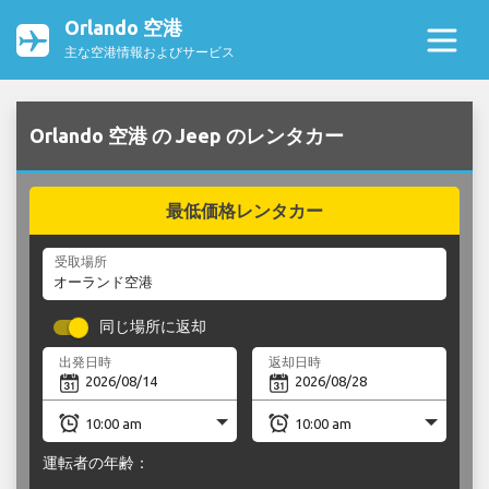
Orlando 空港
主な空港情報およびサービス
Orlando 空港 の Jeep のレンタカー
最低価格レンタカー
受取場所
同じ場所に返却
出発日時
返却日時
運転者の年齢：