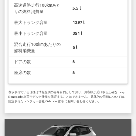
高速道路走行100kmあた
5.5 l
りの燃料消費量
最大トランク容量
1297 l
最小トランク容量
351 l
混合走行100kmあたりの
6 l
燃料消費量
ドアの数
5
座席の数
5
表示されている仕様は情報提供のみを目的としており、お客様が受け取る正確な Jeep
Renegade 車両モデルと仕様を保証することはできません。 具体的な詳細については、
指定されたレンタカー会社 Orlando 空港 にお問い合わせください。