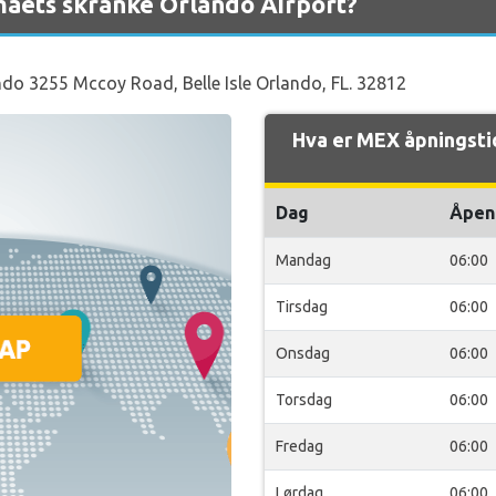
maets skranke Orlando Airport?
ndo 3255 Mccoy Road, Belle Isle Orlando, FL. 32812
Hva er MEX åpningsti
Dag
Åpen
Mandag
06:00
Tirsdag
06:00
Onsdag
06:00
Torsdag
06:00
Fredag
06:00
Lørdag
06:00