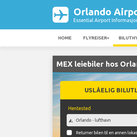
Orlando Airp
Essential Airport Informasjo
HOME
FLYREISER
BILUTH
MEX leiebiler hos Orl
USLÅELIG BILUT
Hentested
Returner bilen til en annen loka