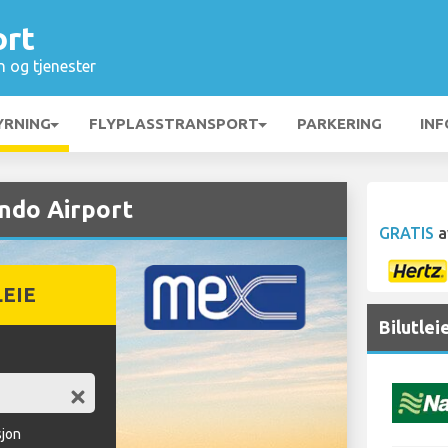
ort
n og tjenester
YRNING
FLYPLASSTRANSPORT
PARKERING
INF
ando Airport
GRATIS
a
LEIE
Bilutlei
sjon