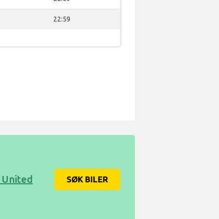
22:59
, United
SØK BILER