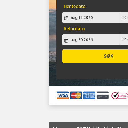
Hentedato
Returdato
SØK