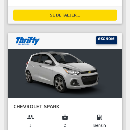
SE DETALJER...
ØKONOMI
CHEVROLET SPARK
group
business_center
local_gas_station
5
2
Bensin