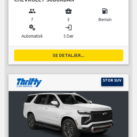
group
business_center
local_gas_station
7
3
Bensin
miscellaneous_services
login
Automatisk
5 Dør
SE DETALJER...
STOR SUV