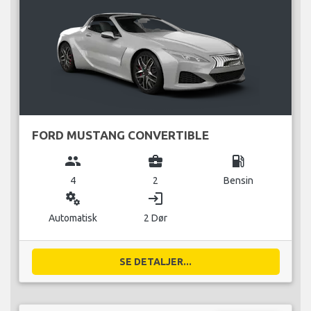
FORD MUSTANG CONVERTIBLE
group
business_center
local_gas_station
4
2
Bensin
miscellaneous_services
login
Automatisk
2 Dør
SE DETALJER...