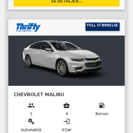
SE DETALJER...
FULL STØRRELSE
CHEVROLET MALIBU
group
business_center
local_gas_station
5
4
Bensin
miscellaneous_services
login
Automatisk
4 Dør