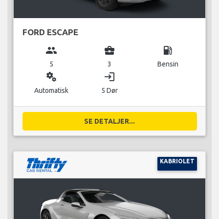
FORD ESCAPE
group
business_center
local_gas_station
5
3
Bensin
miscellaneous_services
login
Automatisk
5 Dør
SE DETALJER...
KABRIOLET