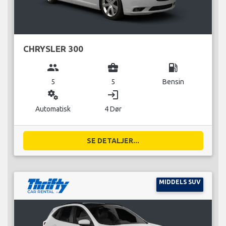
CHRYSLER 300
group
business_center
local_gas_station
5
5
Bensin
miscellaneous_services
login
Automatisk
4 Dør
SE DETALJER...
MIDDELS SUV