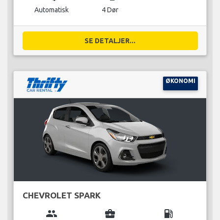
Automatisk
4 Dør
SE DETALJER...
ØKONOMI
CHEVROLET SPARK
group
business_center
local_gas_station