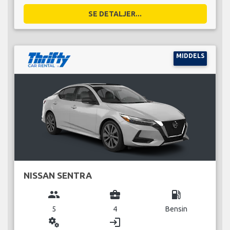
SE DETALJER...
MIDDELS
NISSAN SENTRA
group
business_center
local_gas_station
5
4
Bensin
miscellaneous_services
login