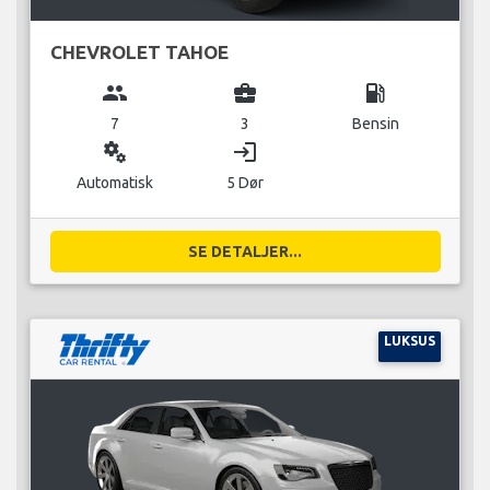
CHEVROLET TAHOE
group
business_center
local_gas_station
7
3
Bensin
miscellaneous_services
login
Automatisk
5 Dør
SE DETALJER...
LUKSUS