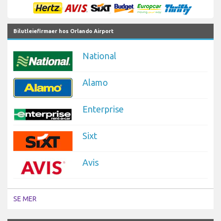
Bilutleiefirmaer hos Orlando Airport
National
Alamo
Enterprise
Sixt
Avis
SE MER