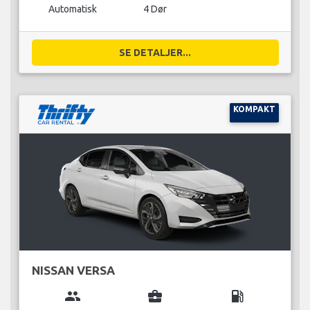
Automatisk
4 Dør
SE DETALJER...
KOMPAKT
NISSAN VERSA
group
business_center
local_gas_station