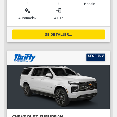
5
2
Bensin
miscellaneous_services
login
Automatisk
4 Dør
SE DETALJER...
STOR SUV
CHEVROLET SUBURBAN