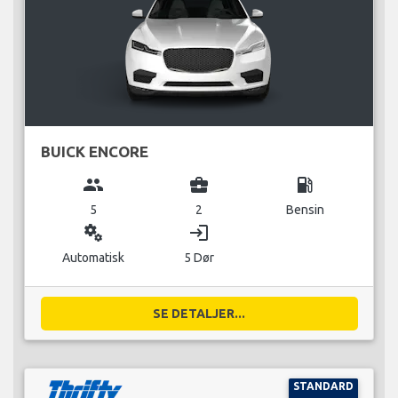
BUICK ENCORE
group
business_center
local_gas_station
5
2
Bensin
miscellaneous_services
login
Automatisk
5 Dør
SE DETALJER...
STANDARD