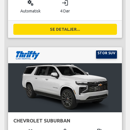
miscellaneous_services
login
Automatisk
4 Dør
SE DETALJER...
STOR SUV
CHEVROLET SUBURBAN