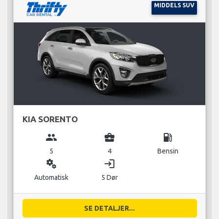
MIDDELS SUV
KIA SORENTO
group
business_center
local_gas_station
5
4
Bensin
miscellaneous_services
login
Automatisk
5 Dør
SE DETALJER...