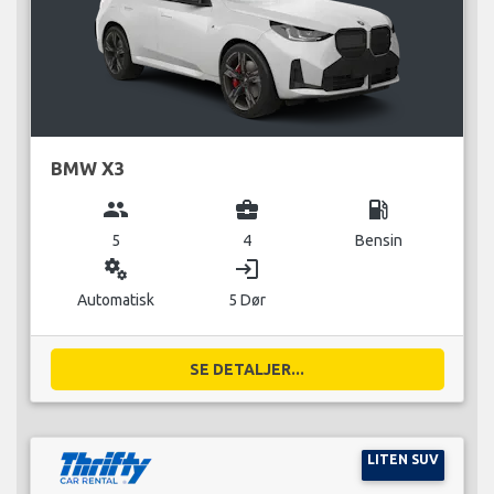
BMW X3
group
business_center
local_gas_station
5
4
Bensin
miscellaneous_services
login
Automatisk
5 Dør
SE DETALJER...
LITEN SUV