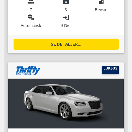
group
business_center
local_gas_station
7
3
Bensin
miscellaneous_services
login
Automatisk
5 Dør
SE DETALJER...
LUKSUS