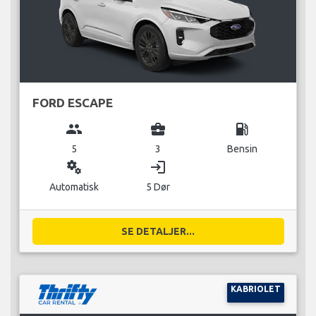
FORD ESCAPE
group
business_center
local_gas_station
5
3
Bensin
miscellaneous_services
login
Automatisk
5 Dør
SE DETALJER...
KABRIOLET