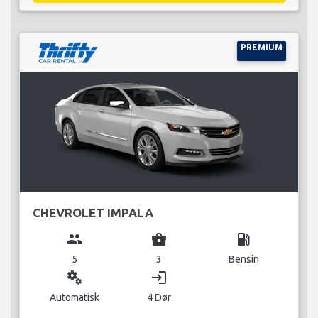
PREMIUM
CHEVROLET IMPALA
group
business_center
local_gas_station
5
3
Bensin
miscellaneous_services
login
Automatisk
4 Dør