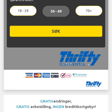
18 - 29
70+
30 - 69
SØK
GRATIS
endringer,
GRATIS
avbestilling,
INGEN
kredittkortgebyr!