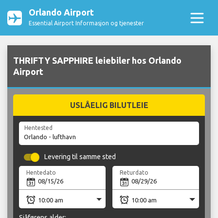
Orlando Airport
Essential Airport Informasjon og tjenester
THRIFTY SAPPHIRE leiebiler hos Orlando
Airport
USLÅELIG BILUTLEIE
Hentested
Levering til samme sted
Hentedato
Returdato
Sjåførens alder: