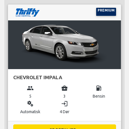
PREMIUM
CHEVROLET IMPALA
group
business_center
local_gas_station
5
3
Bensin
miscellaneous_services
login
Automatisk
4 Dør