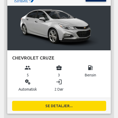
CHEVROLET CRUZE
group
business_center
local_gas_station
5
3
Bensin
miscellaneous_services
login
Automatisk
2 Dør
SE DETALJER...