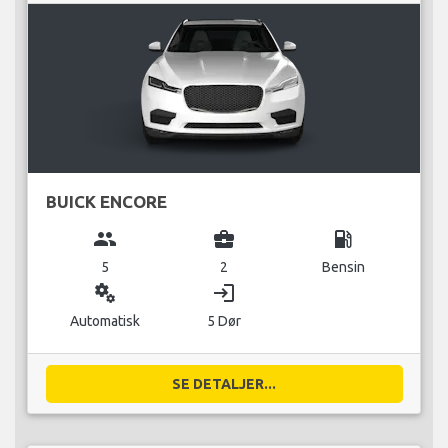
BUICK ENCORE
group
business_center
local_gas_station
5
2
Bensin
miscellaneous_services
login
Automatisk
5 Dør
SE DETALJER...