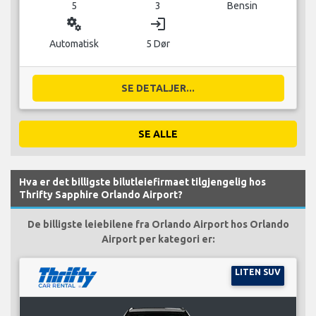
5
3
Bensin
miscellaneous_services
login
Automatisk
5 Dør
SE DETALJER...
SE ALLE
Hva er det billigste bilutleiefirmaet tilgjengelig hos
Thrifty Sapphire Orlando Airport?
De billigste leiebilene fra Orlando Airport hos Orlando
Airport per kategori er:
LITEN SUV