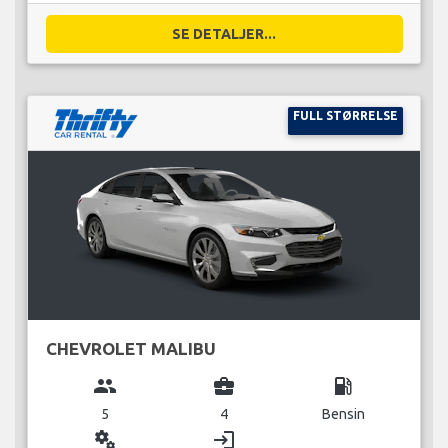
SE DETALJER...
FULL STØRRELSE
CHEVROLET MALIBU
group
business_center
local_gas_station
5
4
Bensin
miscellaneous_services
login