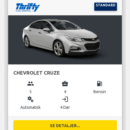
STANDARD
CHEVROLET CRUZE
group
business_center
local_gas_station
5
4
Bensin
miscellaneous_services
login
Automatisk
4 Dør
SE DETALJER...