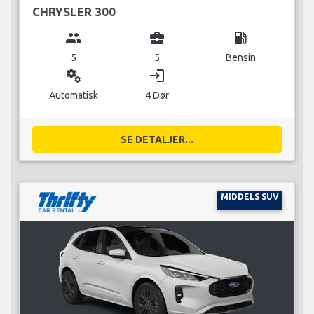
CHRYSLER 300
group
business_center
local_gas_station
5
5
Bensin
miscellaneous_services
login
Automatisk
4 Dør
SE DETALJER...
MIDDELS SUV