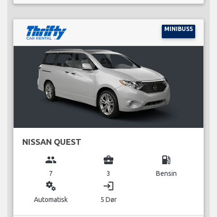
MINIBUSS
NISSAN QUEST
group
business_center
local_gas_station
7
3
Bensin
miscellaneous_services
login
Automatisk
5 Dør