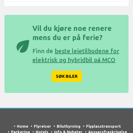
Vil du kjøre noe renere
mens du er på ferie?
eco
Finn de
beste leietilbudene for
elektrisk og hybridbil på MCO
SØK BILER
Home
Flyreiser
Biluthyrning
Flyplasstransport
Parkering
Hotels
Info & Nyheter
Ansvarsfraskrivelse