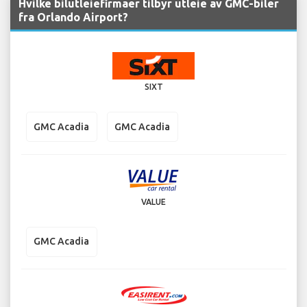
Hvilke bilutleiefirmaer tilbyr utleie av GMC-biler
fra Orlando Airport?
SIXT
GMC Acadia
GMC Acadia
VALUE
GMC Acadia