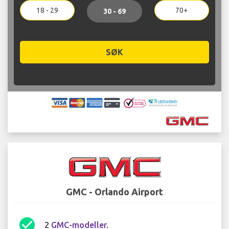
18 - 29
70+
30 - 69
SØK
GMC - Orlando Airport
check_circle
2
GMC-modeller
.