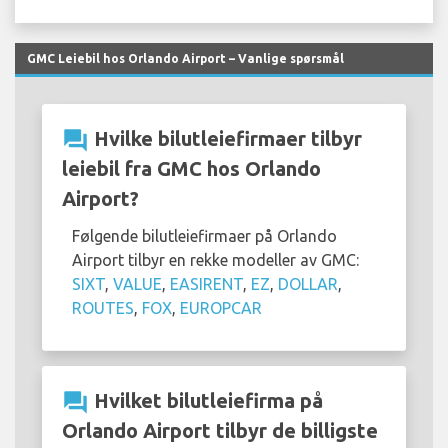
GMC Leiebil hos Orlando Airport – Vanlige spørsmål
question_answer
Hvilke bilutleiefirmaer tilbyr
leiebil fra GMC hos Orlando
Airport?
Følgende bilutleiefirmaer på Orlando
Airport tilbyr en rekke modeller av GMC:
SIXT
,
VALUE
,
EASIRENT
,
EZ
,
DOLLAR
,
ROUTES
,
FOX
,
EUROPCAR
question_answer
Hvilket bilutleiefirma på
Orlando Airport tilbyr de billigste