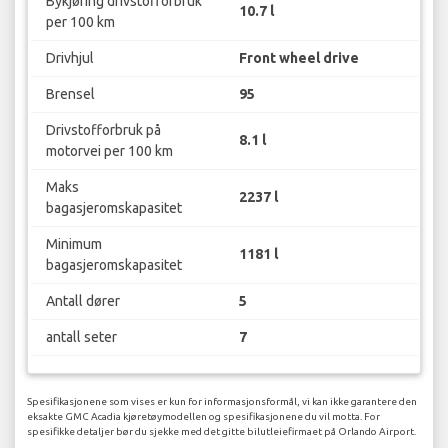
Bykjøring drivstofforbruk
10.7 l
per 100 km
Drivhjul
Front wheel drive
Brensel
95
Drivstofforbruk på
8.1 l
motorvei per 100 km
Maks
2237 l
bagasjeromskapasitet
Minimum
1181 l
bagasjeromskapasitet
Antall dører
5
antall seter
7
Spesifikasjonene som vises er kun for informasjonsformål, vi kan ikke garantere den
eksakte GMC Acadia kjøretøymodellen og spesifikasjonene du vil motta. For
spesifikke detaljer bør du sjekke med det gitte bilutleiefirmaet på Orlando Airport.