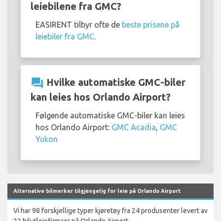
leiebilene fra GMC?
EASIRENT tilbyr ofte de
beste prisene på
leiebiler fra GMC
.
question_answer
Hvilke automatiske GMC-biler
kan leies hos Orlando Airport?
Følgende automatiske GMC-biler kan leies
hos Orlando Airport:
GMC Acadia
,
GMC
Yukon
Alternative bilmerker tilgjengelig for leie på Orlando Airport
Vi har 98 forskjellige typer kjøretøy fra 24 produsenter levert av