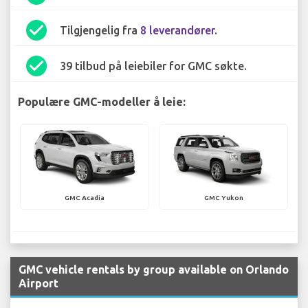
check_circle
Tilgjengelig fra
8 leverandører
.
check_circle
39 tilbud på leiebiler for GMC søkte.
Populære GMC-modeller å leie:
GMC Acadia
GMC Yukon
GMC vehicle rentals by group available on Orlando
Airport