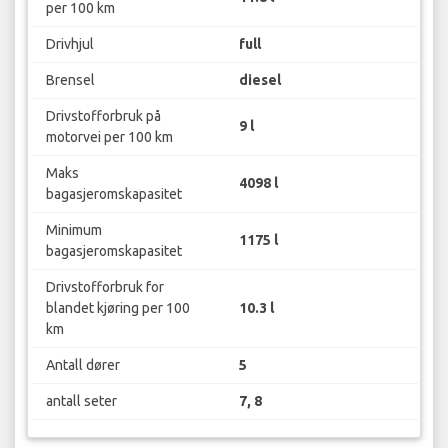
per 100 km
Drivhjul
full
Brensel
diesel
Drivstofforbruk på
9 l
motorvei per 100 km
Maks
4098 l
bagasjeromskapasitet
Minimum
1175 l
bagasjeromskapasitet
Drivstofforbruk for
blandet kjøring per 100
10.3 l
km
Antall dører
5
antall seter
7, 8