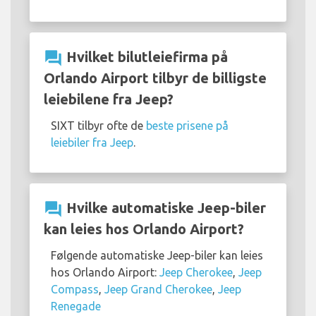
question_answer
Hvilket bilutleiefirma på
Orlando Airport tilbyr de billigste
leiebilene fra Jeep?
SIXT tilbyr ofte de
beste prisene på
leiebiler fra Jeep
.
question_answer
Hvilke automatiske Jeep-biler
kan leies hos Orlando Airport?
Følgende automatiske Jeep-biler kan leies
hos Orlando Airport:
Jeep Cherokee
,
Jeep
Compass
,
Jeep Grand Cherokee
,
Jeep
Renegade