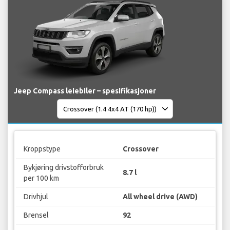
Jeep Compass leiebiler – spesifikasjoner
Kroppstype
Crossover
Bykjøring drivstofforbruk
8.7 l
per 100 km
Drivhjul
All wheel drive (AWD)
Brensel
92