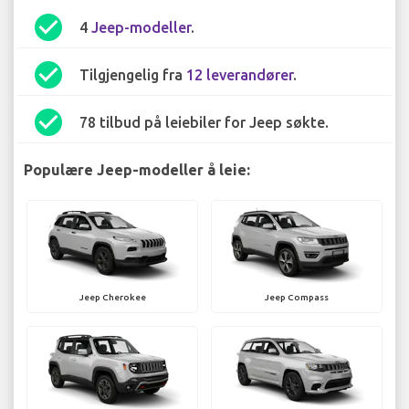
check_circle
4
Jeep-modeller
.
check_circle
Tilgjengelig fra
12 leverandører
.
check_circle
78 tilbud på leiebiler for Jeep søkte.
Populære Jeep-modeller å leie:
Jeep Cherokee
Jeep Compass