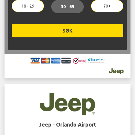
18 - 29
70+
30 - 69
SØK
Jeep - Orlando Airport