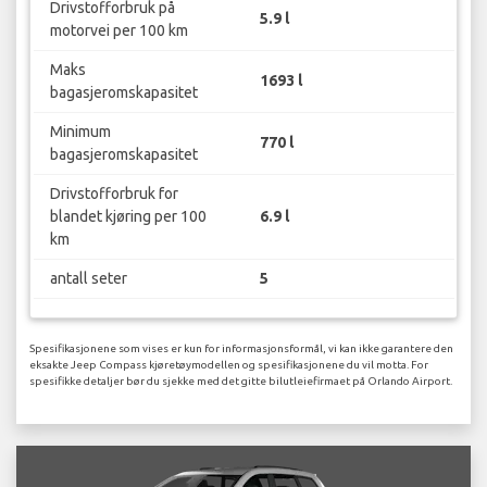
Drivstofforbruk på
5.9 l
motorvei per 100 km
Maks
1693 l
bagasjeromskapasitet
Minimum
770 l
bagasjeromskapasitet
Drivstofforbruk for
blandet kjøring per 100
6.9 l
km
antall seter
5
Spesifikasjonene som vises er kun for informasjonsformål, vi kan ikke garantere den
eksakte Jeep Compass kjøretøymodellen og spesifikasjonene du vil motta. For
spesifikke detaljer bør du sjekke med det gitte bilutleiefirmaet på Orlando Airport.