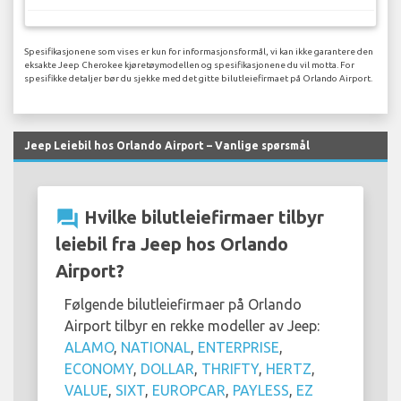
Spesifikasjonene som vises er kun for informasjonsformål, vi kan ikke garantere den
eksakte Jeep Cherokee kjøretøymodellen og spesifikasjonene du vil motta. For
spesifikke detaljer bør du sjekke med det gitte bilutleiefirmaet på Orlando Airport.
Jeep Leiebil hos Orlando Airport – Vanlige spørsmål
question_answer
Hvilke bilutleiefirmaer tilbyr
leiebil fra Jeep hos Orlando
Airport?
Følgende bilutleiefirmaer på Orlando
Airport tilbyr en rekke modeller av Jeep:
ALAMO
,
NATIONAL
,
ENTERPRISE
,
ECONOMY
,
DOLLAR
,
THRIFTY
,
HERTZ
,
VALUE
,
SIXT
,
EUROPCAR
,
PAYLESS
,
EZ