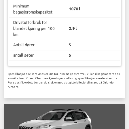
Minimum
1070 l
bagasjeromskapasitet
Drivstofforbruk for
blandet kjøring per 100
2.9 l
km
Antall dører
5
antall seter
5
Spesifikasjonene som vises er kun for informasjonsformål, vi kan ikke garantere den
eksakte Jeep Grand Cherokee kjøretøymodellen og spesifikasjonene du vil motta.
For spesifikke detaljer bør du sjekke med det gitte bilutleiefirmaet på Orlando
Airport.