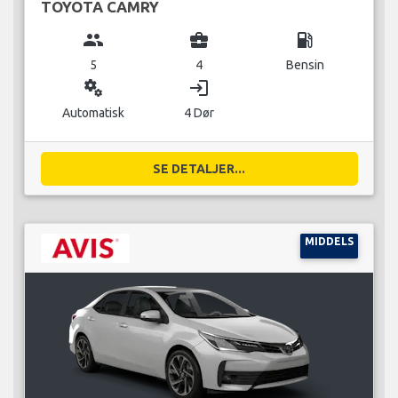
TOYOTA CAMRY
group
business_center
local_gas_station
5
4
Bensin
miscellaneous_services
login
Automatisk
4 Dør
SE DETALJER...
MIDDELS