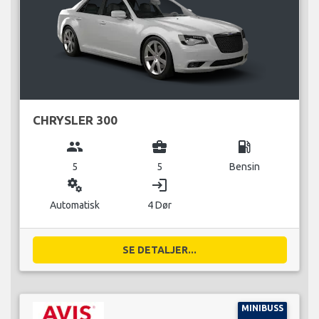
CHRYSLER 300
group
business_center
local_gas_station
5
5
Bensin
miscellaneous_services
login
Automatisk
4 Dør
SE DETALJER...
MINIBUSS