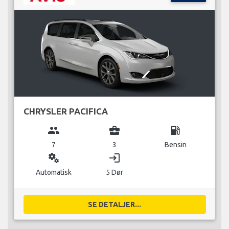
CHRYSLER PACIFICA
group
business_center
local_gas_station
7
3
Bensin
miscellaneous_services
login
Automatisk
5 Dør
SE DETALJER...