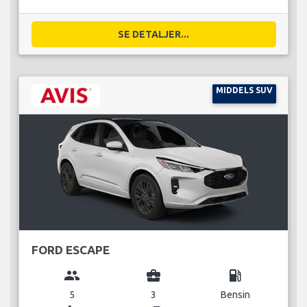
SE DETALJER...
MIDDELS SUV
FORD ESCAPE
group
business_center
local_gas_station
5
3
Bensin