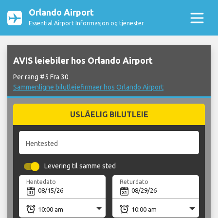
Orlando Airport
Essential Airport Informasjon og tjenester
AVIS leiebiler hos Orlando Airport
Per rang #5 Fra 30
Sammenligne bilutleiefirmaer hos Orlando Airport
USLÅELIG BILUTLEIE
Hentested
Levering til samme sted
Hentedato
Returdato