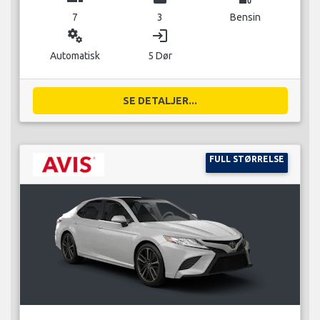
7
3
Bensin
miscellaneous_services
login
Automatisk
5 Dør
SE DETALJER...
FULL STØRRELSE