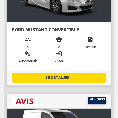
FORD MUSTANG CONVERTIBLE
group
business_center
local_gas_station
4
2
Bensin
miscellaneous_services
login
Automatisk
2 Dør
SE DETALJER...
MINIBUSS