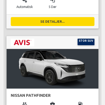
miscellaneous_services
login
Automatisk
5 Dør
SE DETALJER...
STOR SUV
NISSAN PATHFINDER
group
business_center
local_gas_station