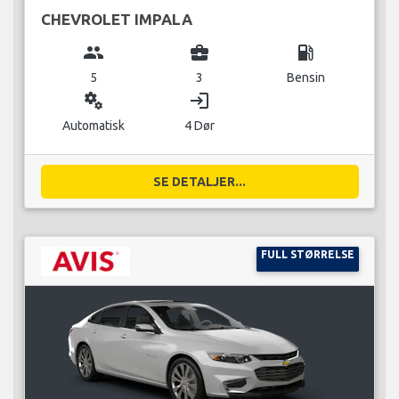
CHEVROLET IMPALA
group
business_center
local_gas_station
5
3
Bensin
miscellaneous_services
login
Automatisk
4 Dør
SE DETALJER...
FULL STØRRELSE