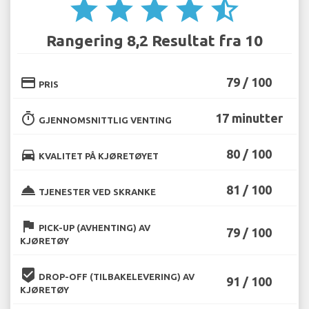
star
star
star
star
star_half
Rangering 8,2 Resultat fra 10
credit_card
79 / 100
PRIS
timer
17 minutter
GJENNOMSNITTLIG VENTING
directions_car
80 / 100
KVALITET PÅ KJØRETØYET
room_service
81 / 100
TJENESTER VED SKRANKE
flag
PICK-UP (AVHENTING) AV
79 / 100
KJØRETØY
beenhere
DROP-OFF (TILBAKELEVERING) AV
91 / 100
KJØRETØY