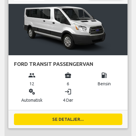
FORD TRANSIT PASSENGERVAN
group
business_center
local_gas_station
12
6
Bensin
miscellaneous_services
login
Automatisk
4 Dør
SE DETALJER...