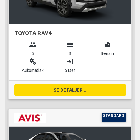
TOYOTA RAV4
group
business_center
local_gas_station
5
3
Bensin
miscellaneous_services
login
Automatisk
5 Dør
SE DETALJER...
STANDARD