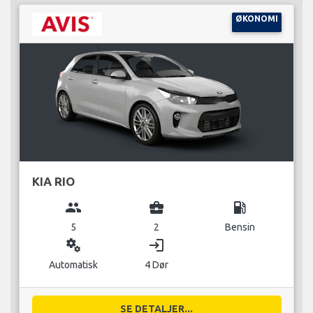
ØKONOMI
KIA RIO
group
business_center
local_gas_station
5
2
Bensin
miscellaneous_services
login
Automatisk
4 Dør
SE DETALJER...