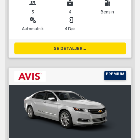
group
business_center
local_gas_station
5
4
Bensin
miscellaneous_services
login
Automatisk
4 Dør
SE DETALJER...
PREMIUM