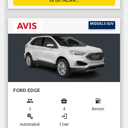
SE DETALJER...
MIDDELS SUV
FORD EDGE
group
business_center
local_gas_station
5
4
Bensin
miscellaneous_services
login
Automatisk
5 Dør