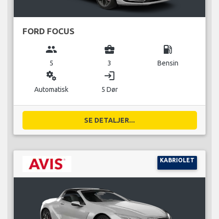
FORD FOCUS
group
business_center
local_gas_station
5
3
Bensin
miscellaneous_services
login
Automatisk
5 Dør
SE DETALJER...
KABRIOLET