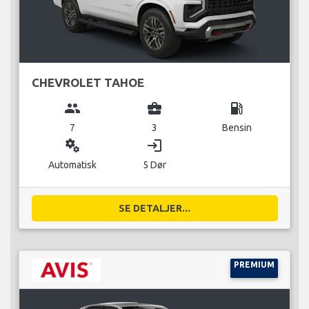
CHEVROLET TAHOE
group
business_center
local_gas_station
7
3
Bensin
miscellaneous_services
login
Automatisk
5 Dør
SE DETALJER...
PREMIUM