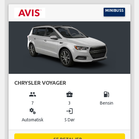
MINIBUSS
CHRYSLER VOYAGER
group
business_center
local_gas_station
7
3
Bensin
miscellaneous_services
login
Automatisk
5 Dør