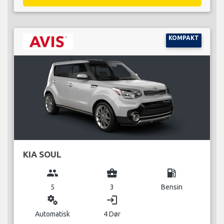
KOMPAKT
KIA SOUL
group
business_center
local_gas_station
5
3
Bensin
miscellaneous_services
login
Automatisk
4 Dør