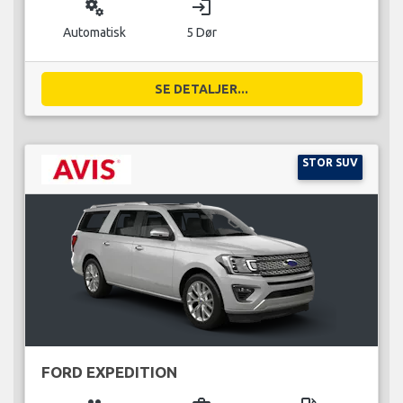
miscellaneous_services
login
Automatisk
5 Dør
SE DETALJER...
STOR SUV
FORD EXPEDITION