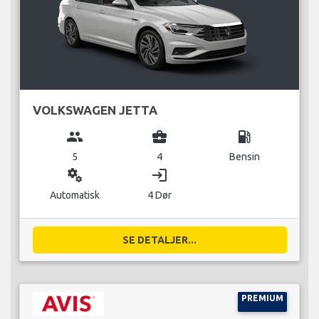
VOLKSWAGEN JETTA
group
business_center
local_gas_station
5
4
Bensin
miscellaneous_services
login
Automatisk
4 Dør
SE DETALJER...
PREMIUM