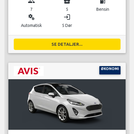
group
business_center
local_gas_station
7
5
Bensin
miscellaneous_services
login
Automatisk
5 Dør
SE DETALJER...
ØKONOMI