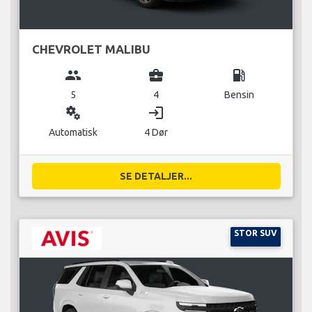
CHEVROLET MALIBU
group
business_center
local_gas_station
5
4
Bensin
miscellaneous_services
login
Automatisk
4 Dør
SE DETALJER...
STOR SUV