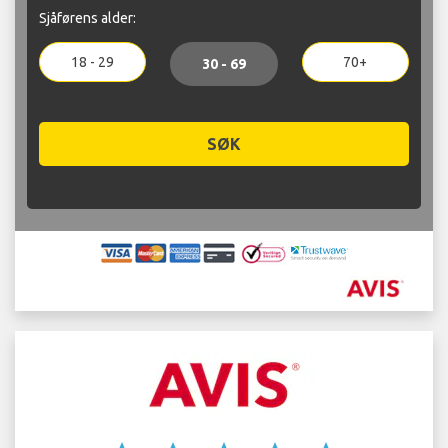
Sjåførens alder:
18 - 29
70+
30 - 69
SØK