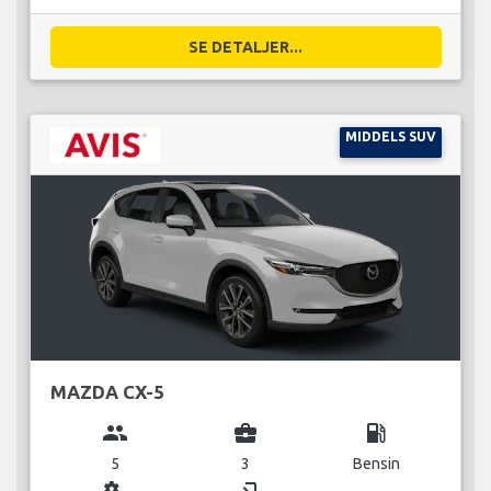
SE DETALJER...
MIDDELS SUV
MAZDA CX-5
group
business_center
local_gas_station
5
3
Bensin