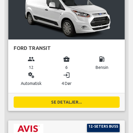
FORD TRANSIT
group
business_center
local_gas_station
12
6
Bensin
miscellaneous_services
login
Automatisk
4 Dør
SE DETALJER...
12-SETERS BUSS