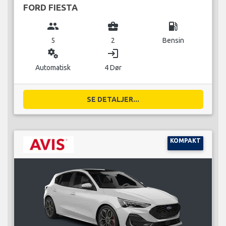
FORD FIESTA
group
business_center
local_gas_station
5
2
Bensin
miscellaneous_services
login
Automatisk
4 Dør
SE DETALJER...
KOMPAKT