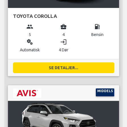
TOYOTA COROLLA
group
business_center
local_gas_station
5
4
Bensin
miscellaneous_services
login
Automatisk
4 Dør
SE DETALJER...
MIDDELS