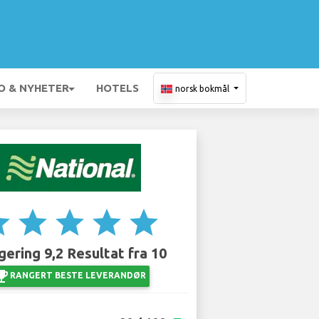
O & NYHETER
HOTELS
norsk bokmål
ar
star
star
star
star
ering 9,2 Resultat fra 10
_events
RANGERT BESTE LEVERANDØR