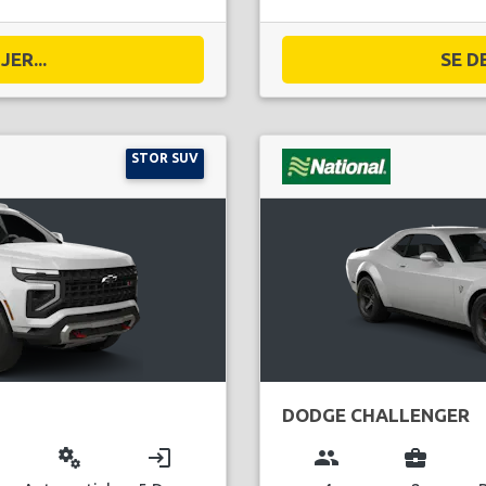
ER...
SE D
STOR SUV
DODGE CHALLENGER
miscellaneous_services
login
group
business_center