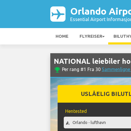
Orlando Airp
Essential Airport Informasjo
HOME
FLYREISER
BILUTH
NATIONAL leiebiler ho
emoji_events
Per rang #1 Fra 30
Sammenligne b
USLÅELIG BILUT
Hentested