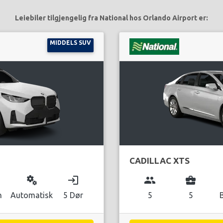
Leiebiler tilgjengelig fra National hos Orlando Airport er:
MIDDELS SUV
CADILLAC XTS
miscellaneous_services
login
group
business_center
n
Automatisk
5 Dør
5
5