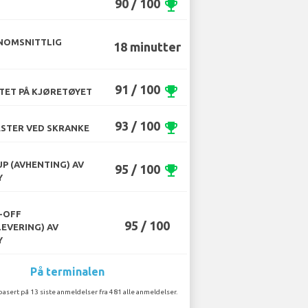
90 / 100
emoji_events
NOMSNITTLIG
18 minutter
91 / 100
emoji_events
TET PÅ KJØRETØYET
93 / 100
emoji_events
STER VED SKRANKE
UP (AVHENTING) AV
95 / 100
emoji_events
Y
-OFF
95 / 100
LEVERING) AV
Y
På terminalen
basert på 13 siste anmeldelser fra 481 alle anmeldelser.