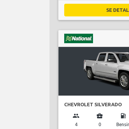
SE DETALJ
CHEVROLET SILVERADO
group
business_center
local_gas_station
4
0
Bensi