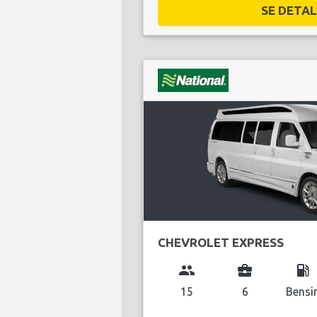
SE DETALJ
CHEVROLET EXPRESS
group
business_center
local_gas_station
15
6
Bensi