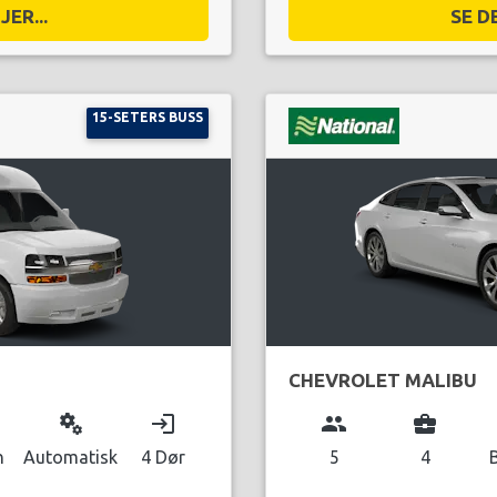
ER...
SE D
15-SETERS BUSS
CHEVROLET MALIBU
miscellaneous_services
login
group
business_center
n
Automatisk
4 Dør
5
4