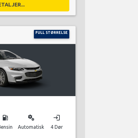
ETALJER...
FULL STØRRELSE
local_gas_station
miscellaneous_services
login
Bensin
Automatisk
4 Dør