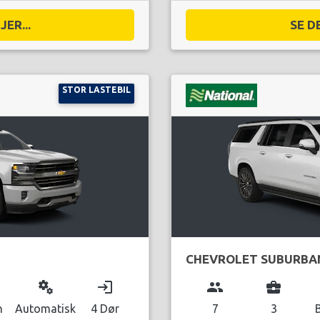
ER...
SE D
STOR LASTEBIL
CHEVROLET SUBURBA
miscellaneous_services
login
group
business_center
n
Automatisk
4 Dør
7
3