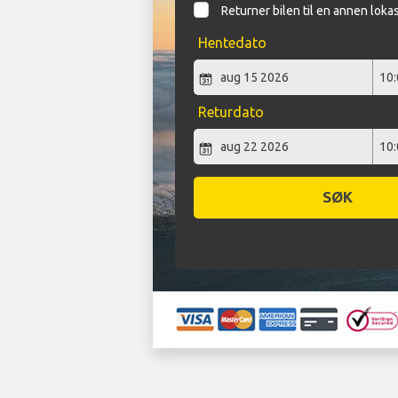
Returner bilen til en annen loka
Hentedato
Returdato
SØK