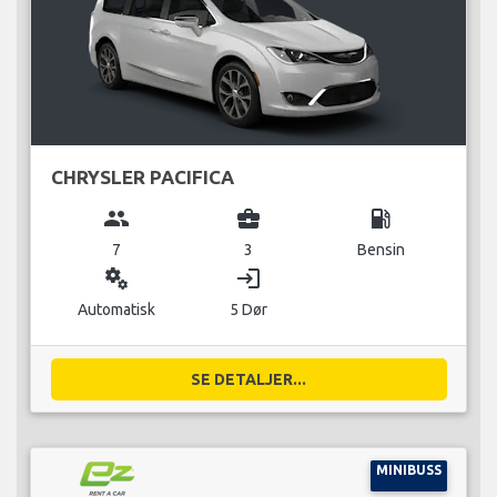
CHRYSLER PACIFICA
group
business_center
local_gas_station
7
3
Bensin
miscellaneous_services
login
Automatisk
5 Dør
SE DETALJER...
MINIBUSS