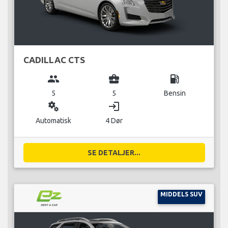
CADILLAC CTS
group
business_center
local_gas_station
5
5
Bensin
miscellaneous_services
login
Automatisk
4 Dør
SE DETALJER...
MIDDELS SUV