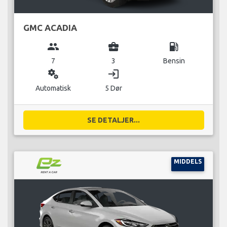
GMC ACADIA
group
business_center
local_gas_station
7
3
Bensin
miscellaneous_services
login
Automatisk
5 Dør
SE DETALJER...
MIDDELS