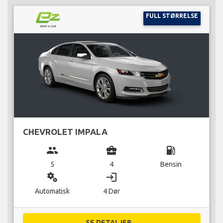
FULL STØRRELSE
CHEVROLET IMPALA
group
business_center
local_gas_station
5
4
Bensin
miscellaneous_services
login
Automatisk
4 Dør
SE DETALJER...