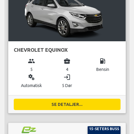
CHEVROLET EQUINOX
group
business_center
local_gas_station
5
4
Bensin
miscellaneous_services
login
Automatisk
5 Dør
SE DETALJER...
15-SETERS BUSS