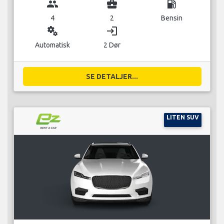
group
business_center
local_gas_station
4
2
Bensin
miscellaneous_services
login
Automatisk
2 Dør
SE DETALJER...
LITEN SUV