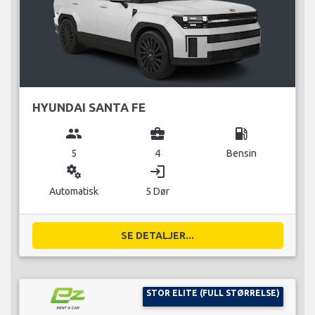
HYUNDAI SANTA FE
group
business_center
local_gas_station
5
4
Bensin
miscellaneous_services
login
Automatisk
5 Dør
SE DETALJER...
STOR ELITE (FULL STØRRELSE)