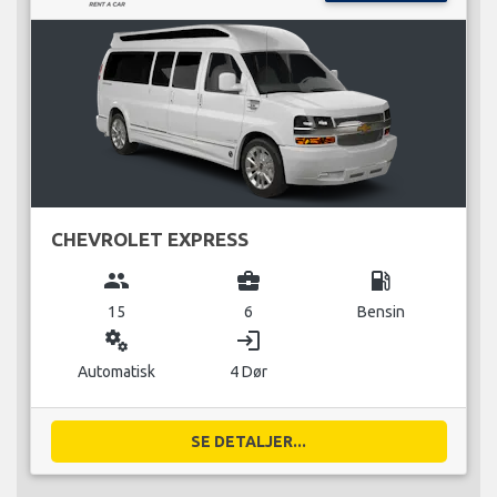
CHEVROLET EXPRESS
group
business_center
local_gas_station
15
6
Bensin
miscellaneous_services
login
Automatisk
4 Dør
SE DETALJER...