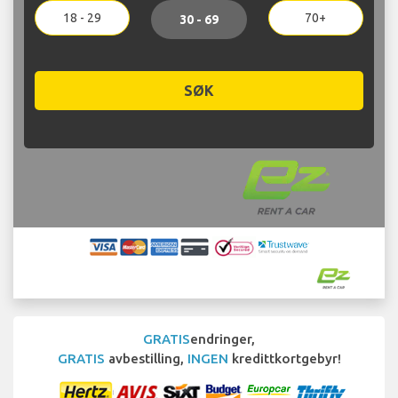
18 - 29
70+
30 - 69
SØK
GRATIS
endringer,
GRATIS
avbestilling,
INGEN
kredittkortgebyr!