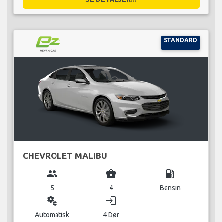
STANDARD
CHEVROLET MALIBU
group
business_center
local_gas_station
5
4
Bensin
miscellaneous_services
login
Automatisk
4 Dør