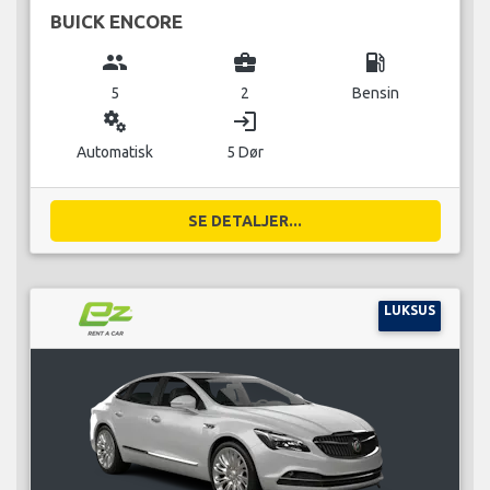
BUICK ENCORE
group
business_center
local_gas_station
5
2
Bensin
miscellaneous_services
login
Automatisk
5 Dør
SE DETALJER...
LUKSUS