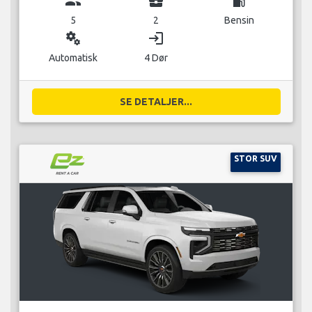
group
business_center
local_gas_station
5
2
Bensin
miscellaneous_services
login
Automatisk
4 Dør
SE DETALJER...
STOR SUV