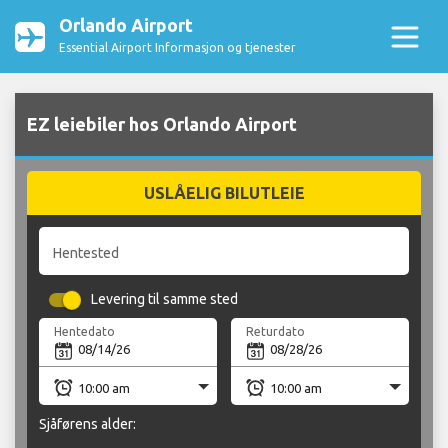
Orlando Airport
Essential Airport Informasjon og tjenester
EZ leiebiler hos Orlando Airport
USLÅELIG BILUTLEIE
Hentested
Levering til samme sted
Hentedato
Returdato
Sjåførens alder: