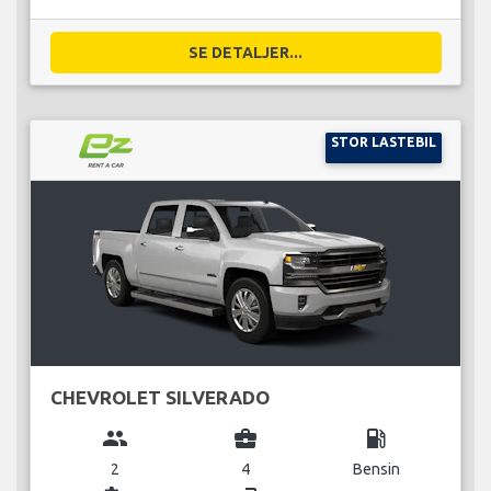
SE DETALJER...
STOR LASTEBIL
CHEVROLET SILVERADO
group
business_center
local_gas_station
2
4
Bensin