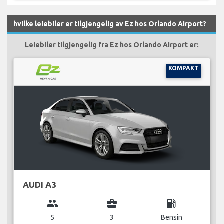
hvilke leiebiler er tilgjengelig av Ez hos Orlando Airport?
Leiebiler tilgjengelig fra Ez hos Orlando Airport er:
KOMPAKT
AUDI A3
group
business_center
local_gas_station
5
3
Bensin