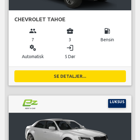
CHEVROLET TAHOE
group
business_center
local_gas_station
7
3
Bensin
miscellaneous_services
login
Automatisk
5 Dør
SE DETALJER...
LUKSUS