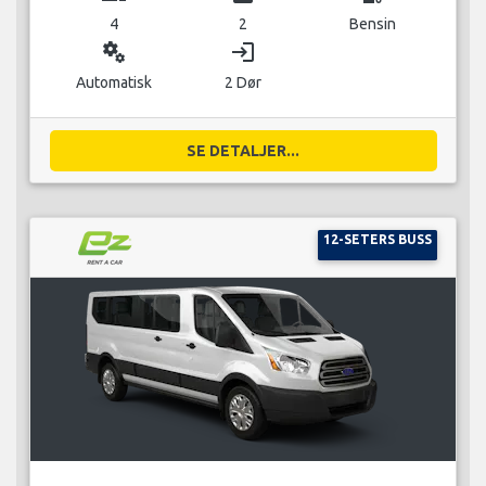
4
2
Bensin
miscellaneous_services
login
Automatisk
2 Dør
SE DETALJER...
12-SETERS BUSS