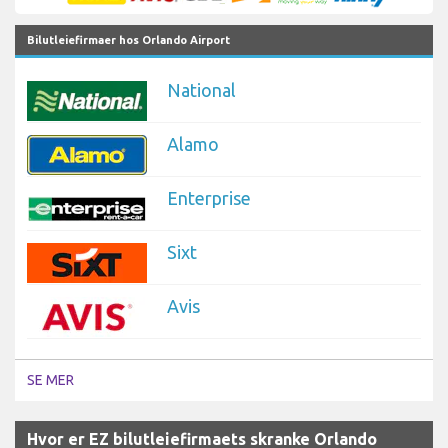
Bilutleiefirmaer hos Orlando Airport
National
Alamo
Enterprise
Sixt
Avis
SE MER
Hvor er EZ bilutleiefirmaets skranke Orlando