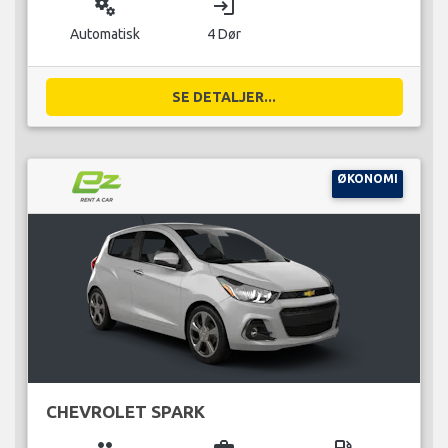
miscellaneous_services
login
Automatisk
4 Dør
SE DETALJER...
ØKONOMI
CHEVROLET SPARK