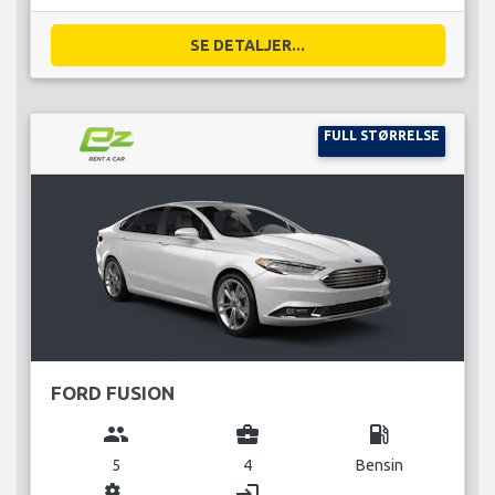
SE DETALJER...
FULL STØRRELSE
FORD FUSION
group
business_center
local_gas_station
5
4
Bensin
miscellaneous_services
login