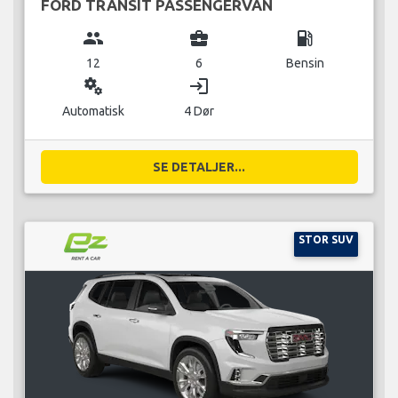
FORD TRANSIT PASSENGERVAN
group
business_center
local_gas_station
12
6
Bensin
miscellaneous_services
login
Automatisk
4 Dør
SE DETALJER...
STOR SUV