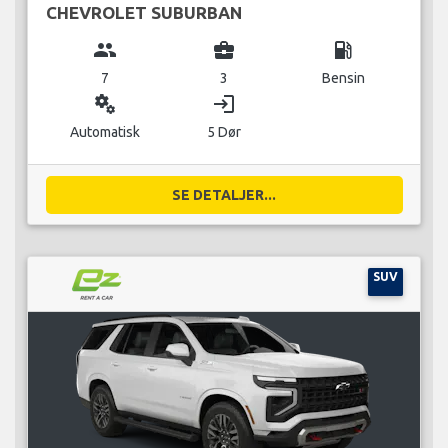
CHEVROLET SUBURBAN
group
business_center
local_gas_station
7
3
Bensin
miscellaneous_services
login
Automatisk
5 Dør
SE DETALJER...
SUV