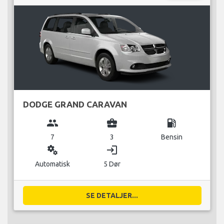
DODGE GRAND CARAVAN
group
business_center
local_gas_station
7
3
Bensin
miscellaneous_services
login
Automatisk
5 Dør
SE DETALJER...