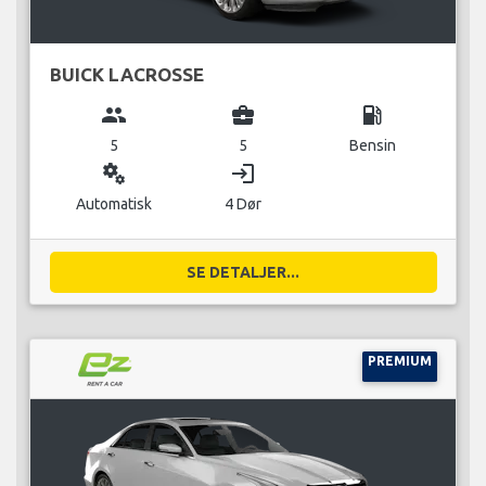
BUICK LACROSSE
group
business_center
local_gas_station
5
5
Bensin
miscellaneous_services
login
Automatisk
4 Dør
SE DETALJER...
PREMIUM