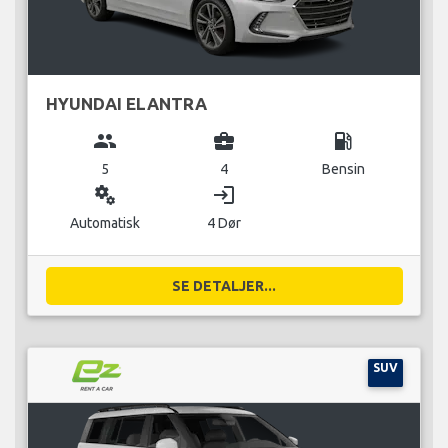
HYUNDAI ELANTRA
group
business_center
local_gas_station
5
4
Bensin
miscellaneous_services
login
Automatisk
4 Dør
SE DETALJER...
SUV