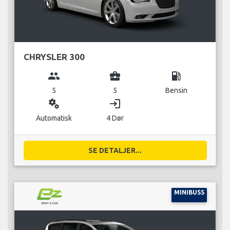
CHRYSLER 300
group
business_center
local_gas_station
5
5
Bensin
miscellaneous_services
login
Automatisk
4 Dør
SE DETALJER...
MINIBUSS