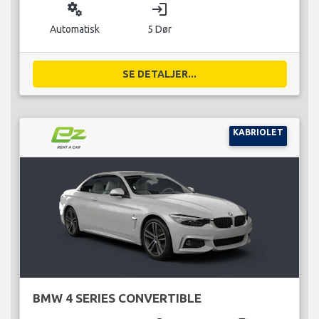
miscellaneous_services
login
Automatisk
5 Dør
SE DETALJER...
KABRIOLET
BMW 4 SERIES CONVERTIBLE