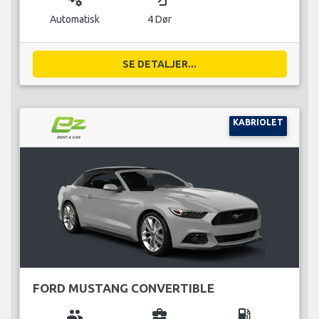
Automatisk
4 Dør
SE DETALJER...
KABRIOLET
FORD MUSTANG CONVERTIBLE
group
business_center
local_gas_station