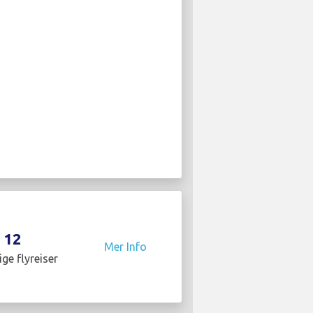
12
Mer Info
ige flyreiser