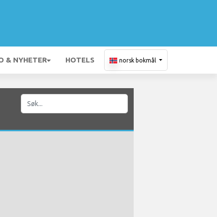
O & NYHETER
HOTELS
norsk bokmål