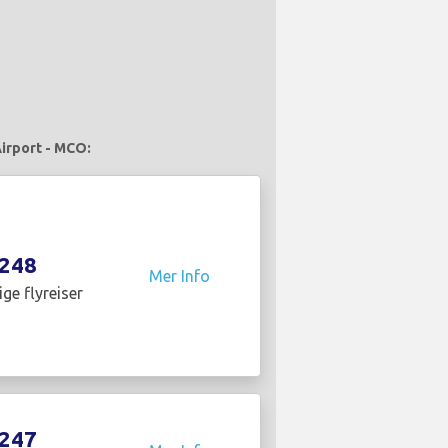
Airport - MCO:
248
Mer Info
ige flyreiser
247