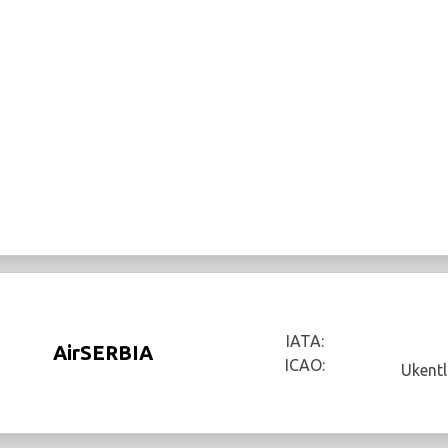
IATA:
AirSERBIA
ICAO:
Ukentl