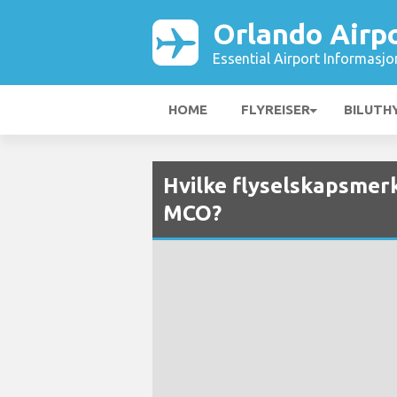
Orlando Airp
Essential Airport Informasjo
HOME
FLYREISER
BILUTH
Hvilke flyselskapsmerke
MCO?