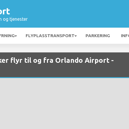
ort
n og tjenester
YRNING
FLYPLASSTRANSPORT
PARKERING
INF
r flyr til og fra Orlando Airport -