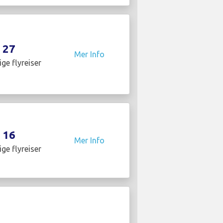
27
Mer Info
ige flyreiser
16
Mer Info
ige flyreiser