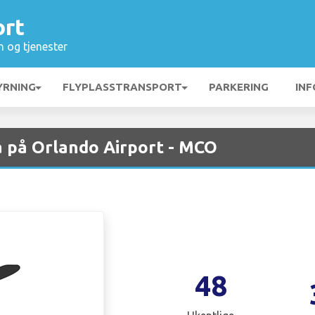
ort
n og tjenester
YRNING
FLYPLASSTRANSPORT
PARKERING
INF
 på Orlando Airport - MCO
48