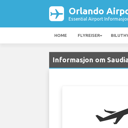
Orlando Airp
Essential Airport Informasjo
HOME
FLYREISER
BILUTH
Informasjon om Saudia