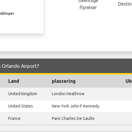
Ukentlige
Destin
flyreiser
oblinger
ra Orlando Airport?
Land
plassering
Uk
United Kingdom
London Heathrow
United States
New York John F Kennedy
France
Paris Charles De Gaulle