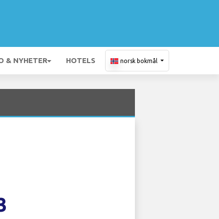
O & NYHETER
HOTELS
norsk bokmål
3