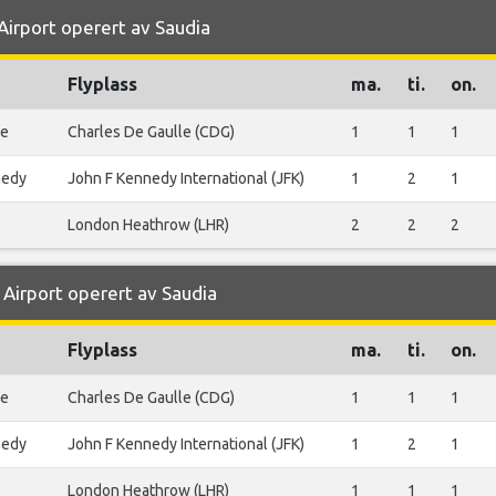
 Airport operert av Saudia
Flyplass
ma.
ti.
on.
le
Charles De Gaulle (CDG)
1
1
1
nedy
John F Kennedy International (JFK)
1
2
1
London Heathrow (LHR)
2
2
2
 Airport operert av Saudia
Flyplass
ma.
ti.
on.
le
Charles De Gaulle (CDG)
1
1
1
nedy
John F Kennedy International (JFK)
1
2
1
London Heathrow (LHR)
1
1
1