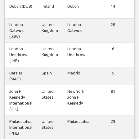
Dublin (DUB)
Ireland
Dublin
14
a
London
United
London
28
Gatwick
Kingdom
Gatwick
a
(LGW)
London
United
London
6
Heathrow
Kingdom
Heathrow
a
(LHR)
Barajas
Spain
Madrid
5
(MAD)
a
John F
United
New York
81
Kennedy
States
John F
a
International
Kennedy
(JFK)
Philadelphia
United
Philadelphia
29
International
States
a
(PHL)