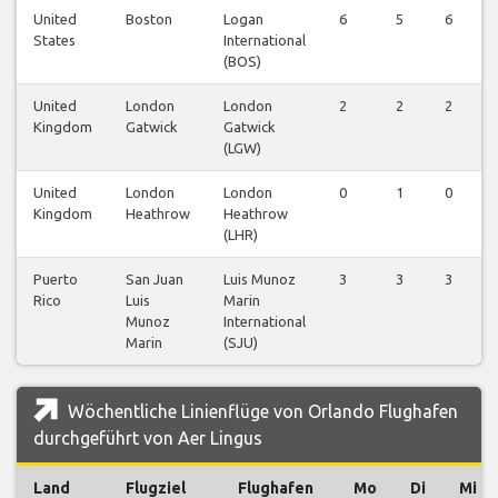
United
Boston
Logan
6
5
6
States
International
(BOS)
United
London
London
2
2
2
Kingdom
Gatwick
Gatwick
(LGW)
United
London
London
0
1
0
Kingdom
Heathrow
Heathrow
(LHR)
Puerto
San Juan
Luis Munoz
3
3
3
Rico
Luis
Marin
Munoz
International
Marin
(SJU)
Wöchentliche Linienflüge von Orlando Flughafen
durchgeführt von Aer Lingus
Land
Flugziel
Flughafen
Mo
Di
Mi