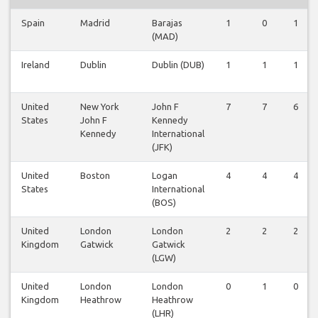
Spain
Madrid
Barajas
1
0
1
(MAD)
Ireland
Dublin
Dublin (DUB)
1
1
1
United
New York
John F
7
7
6
States
John F
Kennedy
Kennedy
International
(JFK)
United
Boston
Logan
4
4
4
States
International
(BOS)
United
London
London
2
2
2
Kingdom
Gatwick
Gatwick
(LGW)
United
London
London
0
1
0
Kingdom
Heathrow
Heathrow
(LHR)