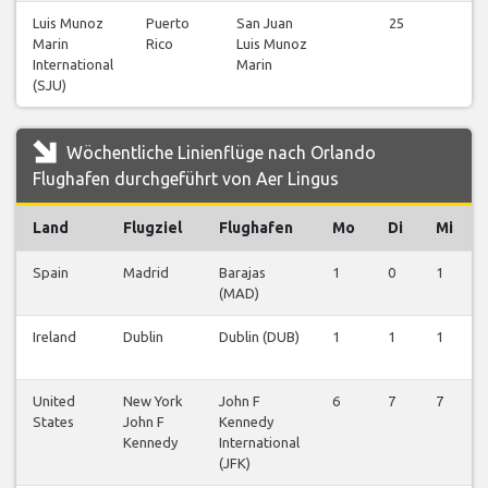
Luis Munoz
Puerto
San Juan
25
Marin
Rico
Luis Munoz
a
International
Marin
(SJU)
Wöchentliche Linienflüge nach Orlando
Flughafen durchgeführt von Aer Lingus
Land
Flugziel
Flughafen
Mo
Di
Mi
Spain
Madrid
Barajas
1
0
1
(MAD)
Ireland
Dublin
Dublin (DUB)
1
1
1
United
New York
John F
6
7
7
States
John F
Kennedy
Kennedy
International
(JFK)