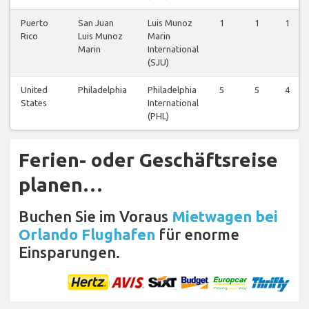
Puerto
San Juan
Luis Munoz
1
1
1
Rico
Luis Munoz
Marin
Marin
International
(SJU)
United
Philadelphia
Philadelphia
5
5
4
States
International
(PHL)
Ferien- oder Geschäftsreise
planen…
Buchen Sie im Voraus
Mietwagen bei
Orlando Flughafen
für enorme
Einsparungen.