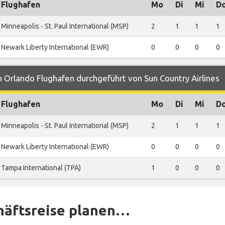
Flughafen
Mo
Di
Mi
D
Minneapolis - St. Paul International (MSP)
2
1
1
1
Newark Liberty International (EWR)
0
0
0
0
 Orlando Flughafen durchgeführt von Sun Country Airlines
Flughafen
Mo
Di
Mi
D
Minneapolis - St. Paul International (MSP)
2
1
1
1
Newark Liberty International (EWR)
0
0
0
0
Tampa International (TPA)
1
0
0
0
häftsreise planen…