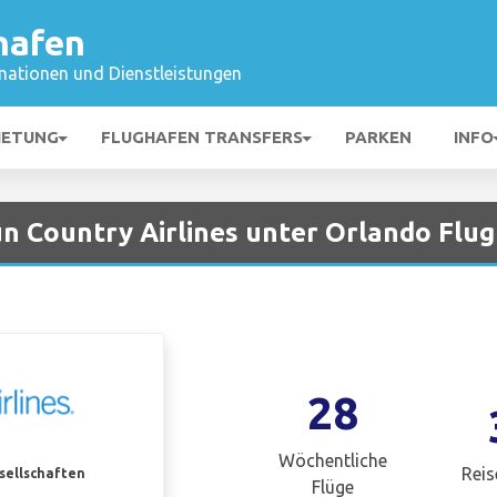
hafen
mationen und Dienstleistungen
IETUNG
FLUGHAFEN TRANSFERS
PARKEN
INFO
n Country Airlines unter Orlando Flu
28
Wöchentliche
Reis
esellschaften
Flüge