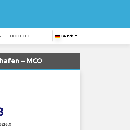
HOTELLE
Deutch
ghafen – MCO
3
eziele