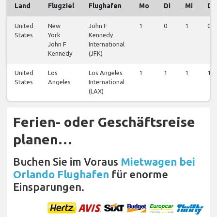
Land
Flugziel
Flughafen
Mo
Di
Mi
Do
United
New
John F
1
0
1
0
States
York
Kennedy
John F
International
Kennedy
(JFK)
United
Los
Los Angeles
1
1
1
1
States
Angeles
International
(LAX)
Ferien- oder Geschäftsreise
planen…
Buchen Sie im Voraus
Mietwagen bei
Orlando Flughafen
für enorme
Einsparungen.