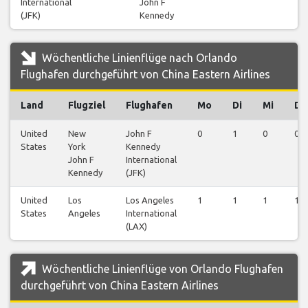
International
John F
(JFK)
Kennedy
Wöchentliche Linienflüge nach Orlando
Flughafen durchgeführt von China Eastern Airlines
Land
Flugziel
Flughafen
Mo
Di
Mi
Do
United
New
John F
0
1
0
0
States
York
Kennedy
John F
International
Kennedy
(JFK)
United
Los
Los Angeles
1
1
1
1
States
Angeles
International
(LAX)
Wöchentliche Linienflüge von Orlando Flughafen
durchgeführt von China Eastern Airlines