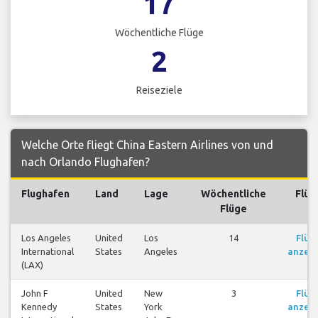
17
Wöchentliche Flüge
2
Reiseziele
Welche Orte fliegt China Eastern Airlines von und
nach Orlando Flughafen?
Flughafen
Land
Lage
Wöchentliche
Flüg
Flüge
Los Angeles
United
Los
14
Flüg
International
States
Angeles
anzei
(LAX)
John F
United
New
3
Flüg
Kennedy
States
York
anzei