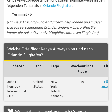
Kenya Airways-Flüge landen und starten normalerweise an den
folgenden Terminals in
Orlando Flughafen
:
Terminal - b
(Hinweis: Ankunfts- und Abflugterminals können und müssen
sich aus verschiedenen Gründen ändern – überprüfen Sie
immer die Ankunfts- und Abflugbildschirme am Flughafen)
Welche Orte fliegt Kenya Airways von und nach
Orlando Flughafen?
Flughafen
Land
Lage
Wöchentliche
Flüg
Flüge
John F
United
New
49
Flüg
Kennedy
States
York
anzei
International
John F
(JFK)
Kennedy
Wöchentliche Linienflüge nach Orlando