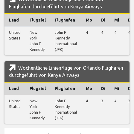
Flughafen durchgeführt von Kenya Airways
Land
Flugziel
Flughafen
Mo
Di
Mi
Do
United
New
John F
4
4
4
4
States
York
Kennedy
John F
International
Kennedy
(JFK)
Wöchentliche Linienflüge von Orlando Flughafen
durchgeführt von Kenya Airways
Land
Flugziel
Flughafen
Mo
Di
Mi
Do
United
New
John F
4
3
4
3
States
York
Kennedy
John F
International
Kennedy
(JFK)