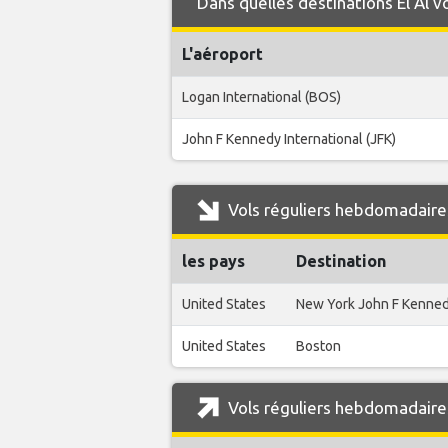
Dans quelles destinations El Al v
L'aéroport
Logan International (BOS)
John F Kennedy International (JFK)
Vols réguliers hebdomadaires
les pays
Destination
United States
New York John F Kenne
United States
Boston
Vols réguliers hebdomadaires