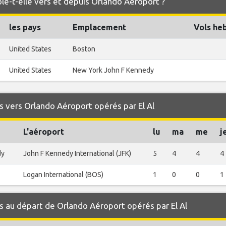
ole-t-elle vers et depuis Orlando Aéroport ?
les pays
Emplacement
Vols he
United States
Boston
United States
New York John F Kennedy
 vers Orlando Aéroport opérés par El Al
L'aéroport
lu
ma
me
j
dy
John F Kennedy International (JFK)
5
4
4
4
Logan International (BOS)
1
0
0
1
 au départ de Orlando Aéroport opérés par El Al