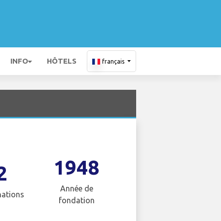
INFO
HÔTELS
français
1948
2
Année de
nations
fondation