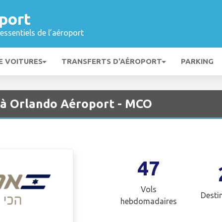
port
essentiels de l’aéroport
E VOITURES
TRANSFERTS D'AÉROPORT
PARKING
l à Orlando Aéroport - MCO
47
Vols
Desti
hebdomadaires