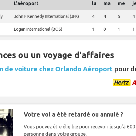
L'aéroport
lu
ma
me
j
dy
John F Kennedy International (JFK)
4
4
5
4
Logan International (BOS)
1
0
1
1
nces ou un voyage d'affaires
n de voiture chez Orlando Aéroport
pour d
Votre vol a été retardé ou annulé ?
Vous pouvez être éligible pour recevoir jusqu'à 6
personne dans votre groupe.