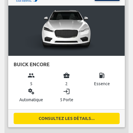
BUICK ENCORE
group
business_center
local_gas_station
5
2
Essence
miscellaneous_services
login
Automatique
5 Porte
CONSULTEZ LES DÉTAILS...