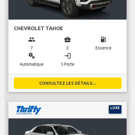
CHEVROLET TAHOE
group
business_center
local_gas_station
7
3
Essence
miscellaneous_services
login
Automatique
5 Porte
CONSULTEZ LES DÉTAILS...
LUXE