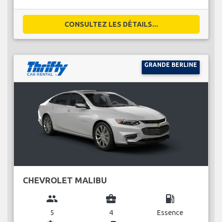
CONSULTEZ LES DÉTAILS...
GRANDE BERLINE
CHEVROLET MALIBU
group
business_center
local_gas_station
5
4
Essence