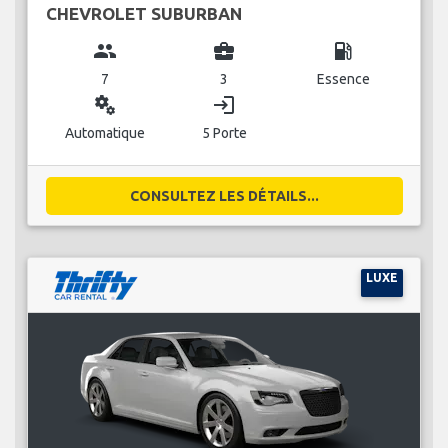
CHEVROLET SUBURBAN
group
business_center
local_gas_station
7
3
Essence
miscellaneous_services
login
Automatique
5 Porte
CONSULTEZ LES DÉTAILS...
LUXE