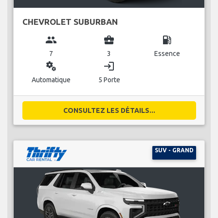
CHEVROLET SUBURBAN
group
business_center
local_gas_station
7
3
Essence
miscellaneous_services
login
Automatique
5 Porte
CONSULTEZ LES DÉTAILS...
SUV - GRAND