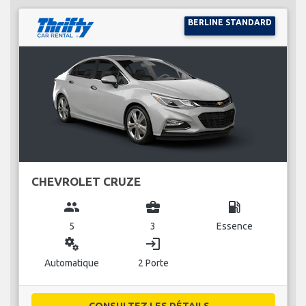
BERLINE STANDARD
CHEVROLET CRUZE
group
business_center
local_gas_station
5
3
Essence
miscellaneous_services
login
Automatique
2 Porte
CONSULTEZ LES DÉTAILS...