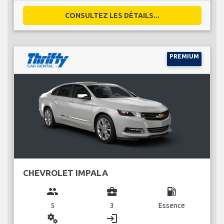
CONSULTEZ LES DÉTAILS...
PREMIUM
CHEVROLET IMPALA
group
business_center
local_gas_station
5
3
Essence
miscellaneous_services
login