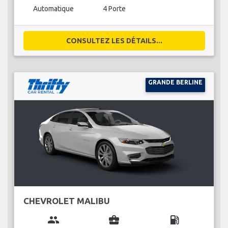
Automatique
4 Porte
CONSULTEZ LES DÉTAILS...
GRANDE BERLINE
CHEVROLET MALIBU
group
business_center
local_gas_station