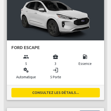
FORD ESCAPE
group
business_center
local_gas_station
5
3
Essence
miscellaneous_services
login
Automatique
5 Porte
CONSULTEZ LES DÉTAILS...