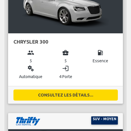
CHRYSLER 300
group
business_center
local_gas_station
5
5
Essence
miscellaneous_services
login
Automatique
4 Porte
CONSULTEZ LES DÉTAILS...
SUV - MOYEN