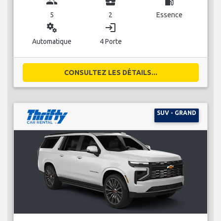
group
business_center
local_gas_station
5
2
Essence
miscellaneous_services
login
Automatique
4 Porte
CONSULTEZ LES DÉTAILS...
SUV - GRAND