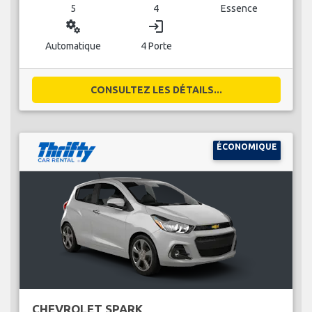
5
4
Essence
miscellaneous_services
login
Automatique
4 Porte
CONSULTEZ LES DÉTAILS...
ÉCONOMIQUE
CHEVROLET SPARK