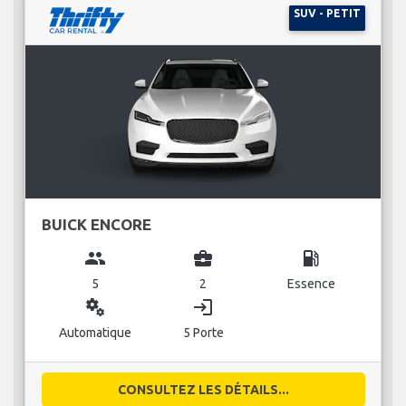
SUV - PETIT
BUICK ENCORE
group
business_center
local_gas_station
5
2
Essence
miscellaneous_services
login
Automatique
5 Porte
CONSULTEZ LES DÉTAILS...