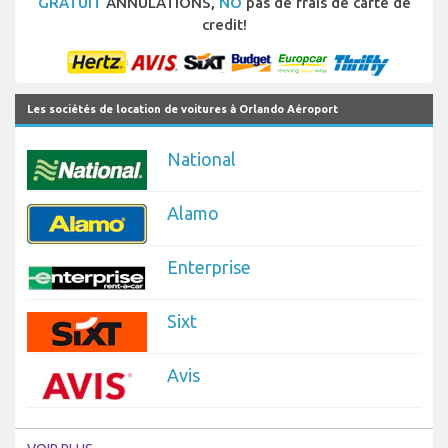
GRATUIT
ANNULATIONS,
NO
pas de frais de carte de
credit!
Les sociétés de location de voitures à Orlando Aéroport
National
Alamo
Enterprise
Sixt
Avis