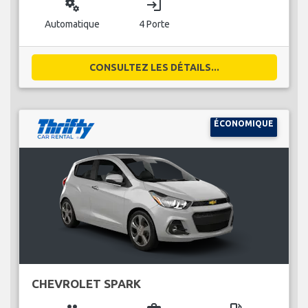
miscellaneous_services
login
Automatique
4 Porte
CONSULTEZ LES DÉTAILS...
ÉCONOMIQUE
CHEVROLET SPARK