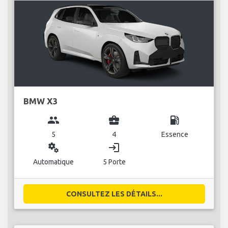
BMW X3
group
business_center
local_gas_station
5
4
Essence
miscellaneous_services
login
Automatique
5 Porte
CONSULTEZ LES DÉTAILS...