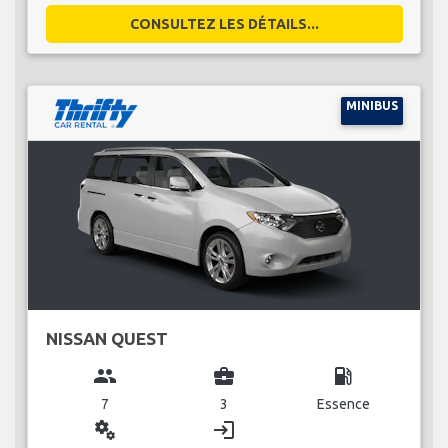
CONSULTEZ LES DÉTAILS...
MINIBUS
NISSAN QUEST
group
business_center
local_gas_station
7
3
Essence
miscellaneous_services
login