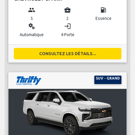
group
business_center
local_gas_station
5
2
Essence
miscellaneous_services
login
Automatique
4 Porte
CONSULTEZ LES DÉTAILS...
SUV - GRAND