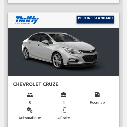
BERLINE STANDARD
CHEVROLET CRUZE
group
business_center
local_gas_station
5
4
Essence
miscellaneous_services
login
Automatique
4 Porte