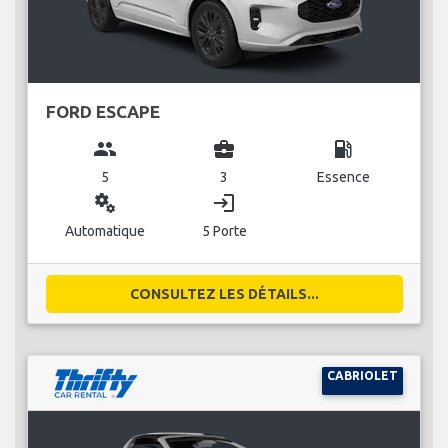
FORD ESCAPE
group
business_center
local_gas_station
5
3
Essence
miscellaneous_services
login
Automatique
5 Porte
CONSULTEZ LES DÉTAILS...
CABRIOLET