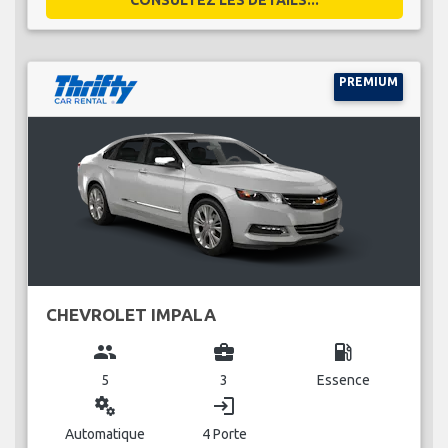
PREMIUM
CHEVROLET IMPALA
group
business_center
local_gas_station
5
3
Essence
miscellaneous_services
login
Automatique
4 Porte