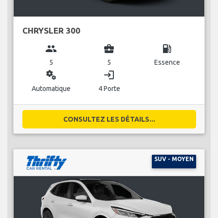
CHRYSLER 300
group
business_center
local_gas_station
5
5
Essence
miscellaneous_services
login
Automatique
4 Porte
CONSULTEZ LES DÉTAILS...
SUV - MOYEN