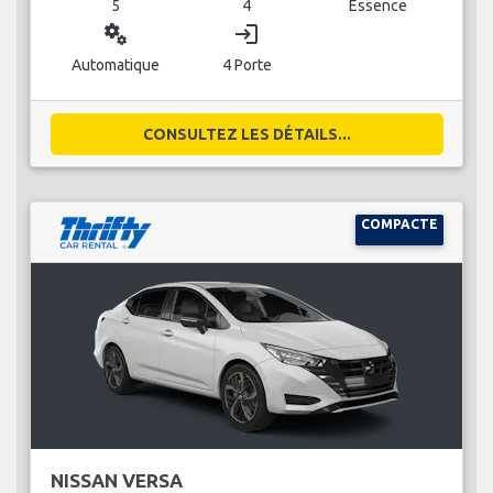
5
4
Essence
miscellaneous_services
login
Automatique
4 Porte
CONSULTEZ LES DÉTAILS...
COMPACTE
NISSAN VERSA