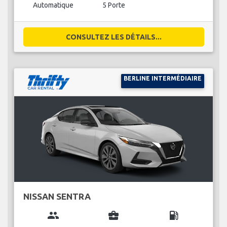
Automatique
5 Porte
CONSULTEZ LES DÉTAILS...
BERLINE INTERMÉDIAIRE
NISSAN SENTRA
group
business_center
local_gas_station