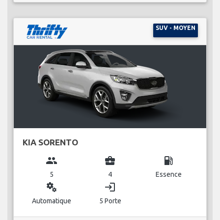
SUV - MOYEN
KIA SORENTO
group
business_center
local_gas_station
5
4
Essence
miscellaneous_services
login
Automatique
5 Porte