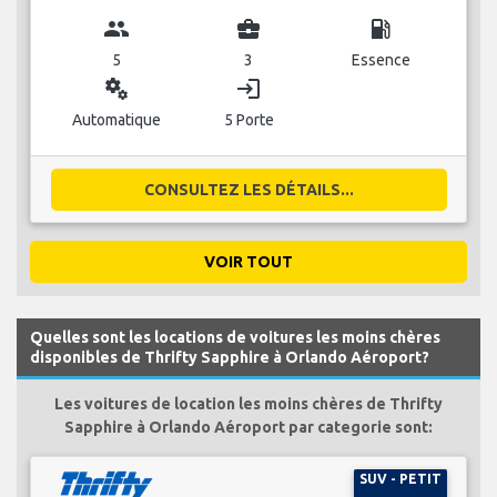
group
business_center
local_gas_station
5
3
Essence
miscellaneous_services
login
Automatique
5 Porte
CONSULTEZ LES DÉTAILS...
VOIR TOUT
Quelles sont les locations de voitures les moins chères
disponibles de Thrifty Sapphire à Orlando Aéroport?
Les voitures de location les moins chères de Thrifty
Sapphire à Orlando Aéroport par categorie sont:
SUV - PETIT