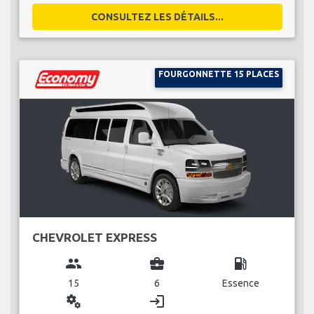
CONSULTEZ LES DÉTAILS...
FOURGONNETTE 15 PLACES
CHEVROLET EXPRESS
group
business_center
local_gas_station
15
6
Essence
miscellaneous_services
login