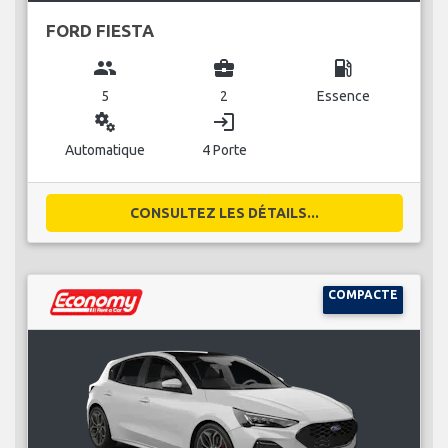
FORD FIESTA
group
business_center
local_gas_station
5
2
Essence
miscellaneous_services
login
Automatique
4 Porte
CONSULTEZ LES DÉTAILS...
COMPACTE