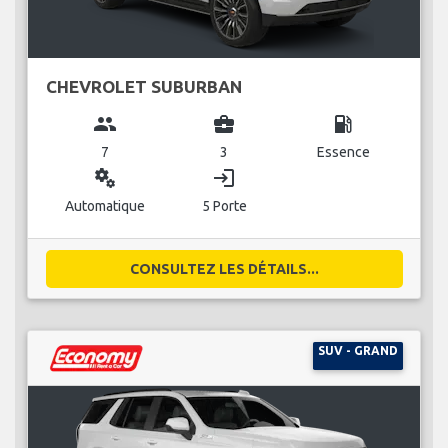
CHEVROLET SUBURBAN
group
business_center
local_gas_station
7
3
Essence
miscellaneous_services
login
Automatique
5 Porte
CONSULTEZ LES DÉTAILS...
SUV - GRAND