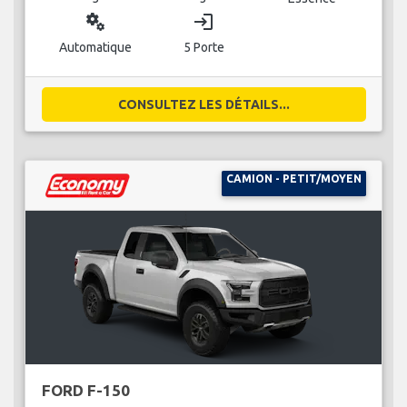
miscellaneous_services
login
Automatique
5 Porte
CONSULTEZ LES DÉTAILS...
CAMION - PETIT/MOYEN
FORD F-150