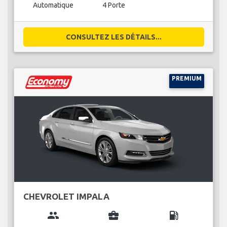
Automatique
4 Porte
CONSULTEZ LES DÉTAILS...
PREMIUM
CHEVROLET IMPALA
group
business_center
local_gas_station