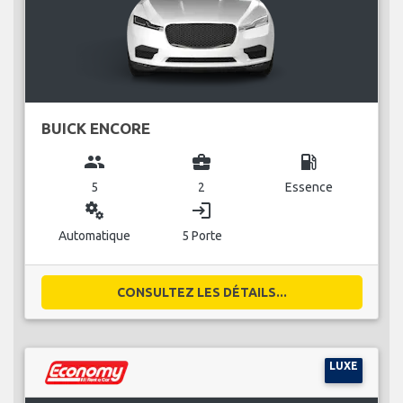
BUICK ENCORE
group
business_center
local_gas_station
5
2
Essence
miscellaneous_services
login
Automatique
5 Porte
CONSULTEZ LES DÉTAILS...
LUXE