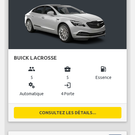
BUICK LACROSSE
group
business_center
local_gas_station
5
5
Essence
miscellaneous_services
login
Automatique
4 Porte
CONSULTEZ LES DÉTAILS...