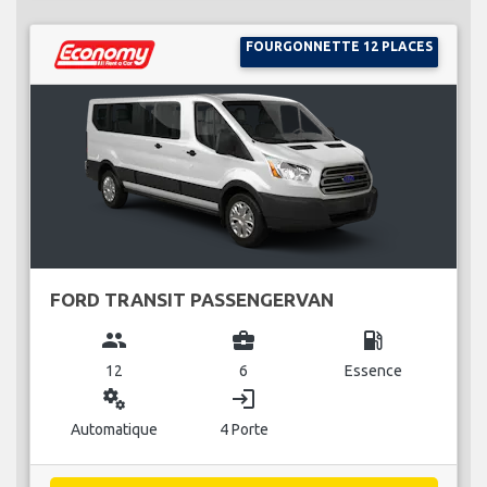
FOURGONNETTE 12 PLACES
FORD TRANSIT PASSENGERVAN
group
business_center
local_gas_station
12
6
Essence
miscellaneous_services
login
Automatique
4 Porte