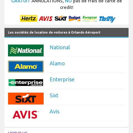
GRATUIT
ANNULATIONS,
NO
pas de frais de carte de
credit!
Les sociétés de location de voitures à Orlando Aéroport
National
Alamo
Enterprise
Sixt
Avis