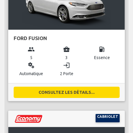
FORD FUSION
group
business_center
local_gas_station
5
3
Essence
miscellaneous_services
login
Automatique
2 Porte
CONSULTEZ LES DÉTAILS...
CABRIOLET