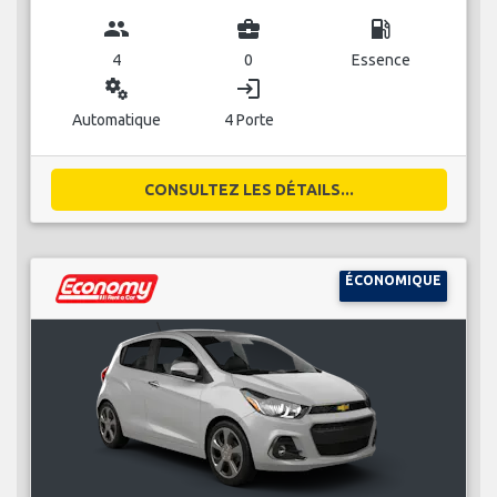
group
business_center
local_gas_station
4
0
Essence
miscellaneous_services
login
Automatique
4 Porte
CONSULTEZ LES DÉTAILS...
ÉCONOMIQUE