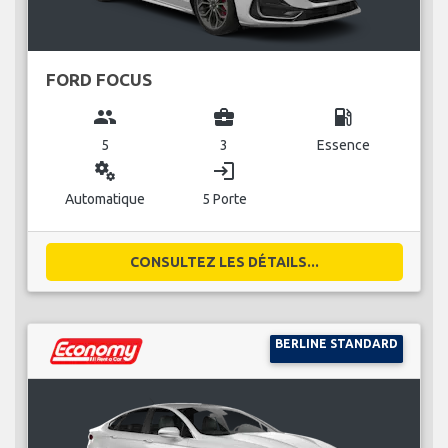
FORD FOCUS
group
business_center
local_gas_station
5
3
Essence
miscellaneous_services
login
Automatique
5 Porte
CONSULTEZ LES DÉTAILS...
BERLINE STANDARD