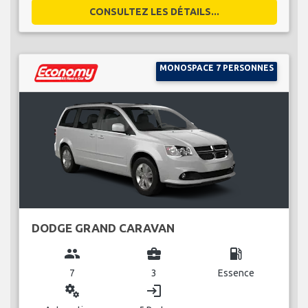
CONSULTEZ LES DÉTAILS...
MONOSPACE 7 PERSONNES
DODGE GRAND CARAVAN
group
business_center
local_gas_station
7
3
Essence
miscellaneous_services
login