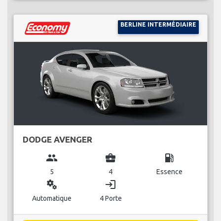
BERLINE INTERMÉDIAIRE
DODGE AVENGER
group
business_center
local_gas_station
5
4
Essence
miscellaneous_services
login
Automatique
4 Porte