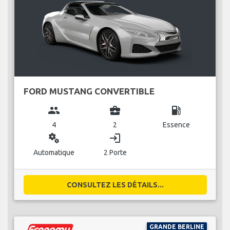
FORD MUSTANG CONVERTIBLE
group
business_center
local_gas_station
4
2
Essence
miscellaneous_services
login
Automatique
2 Porte
CONSULTEZ LES DÉTAILS...
GRANDE BERLINE