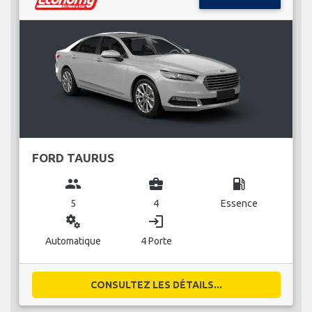
FORD TAURUS
group
business_center
local_gas_station
5
4
Essence
miscellaneous_services
login
Automatique
4 Porte
CONSULTEZ LES DÉTAILS...