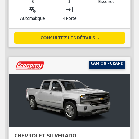
5
3
Essence
miscellaneous_services
login
Automatique
4 Porte
CONSULTEZ LES DÉTAILS...
CAMION - GRAND
CHEVROLET SILVERADO