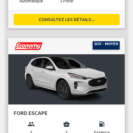
Automatique
5 Porte
CONSULTEZ LES DÉTAILS...
SUV - MOYEN
FORD ESCAPE
group
business_center
local_gas_station
5
3
Essence