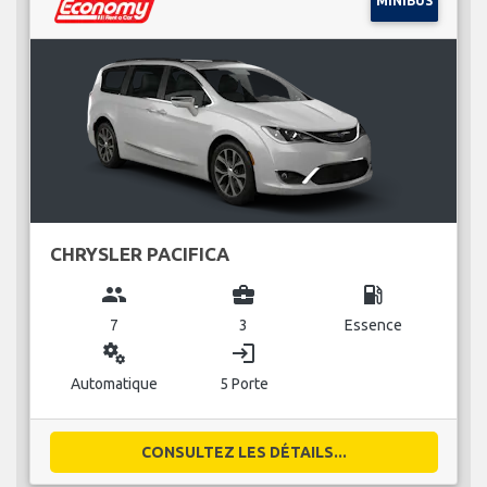
MINIBUS
CHRYSLER PACIFICA
group
business_center
local_gas_station
7
3
Essence
miscellaneous_services
login
Automatique
5 Porte
CONSULTEZ LES DÉTAILS...