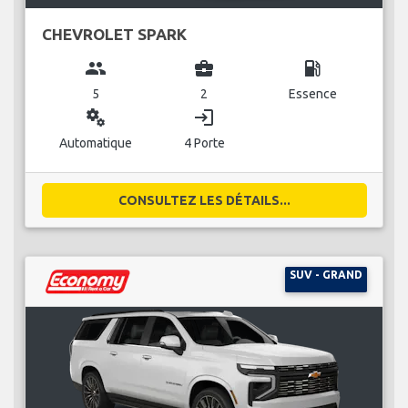
CHEVROLET SPARK
group
business_center
local_gas_station
5
2
Essence
miscellaneous_services
login
Automatique
4 Porte
CONSULTEZ LES DÉTAILS...
SUV - GRAND