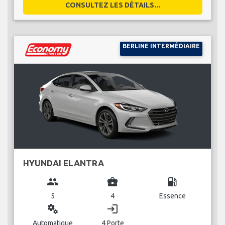
CONSULTEZ LES DÉTAILS...
BERLINE INTERMÉDIAIRE
HYUNDAI ELANTRA
group
business_center
local_gas_station
5
4
Essence
miscellaneous_services
login
Automatique
4 Porte