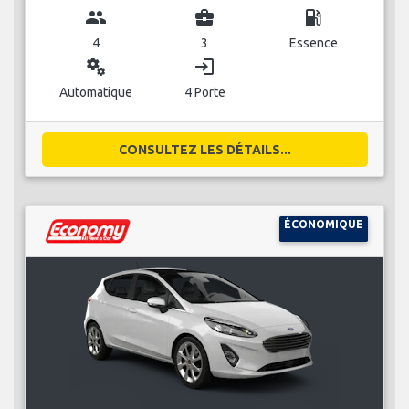
group
business_center
local_gas_station
4
3
Essence
miscellaneous_services
login
Automatique
4 Porte
CONSULTEZ LES DÉTAILS...
ÉCONOMIQUE