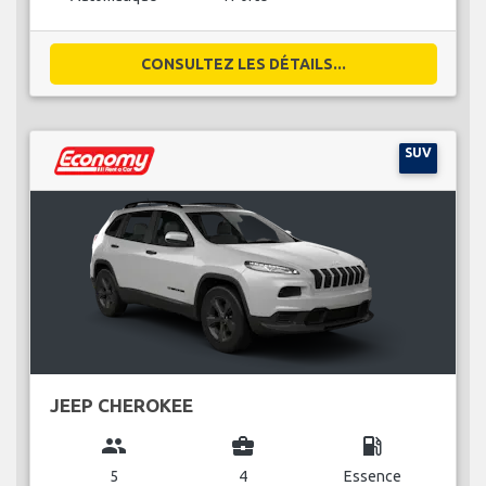
CONSULTEZ LES DÉTAILS...
SUV
JEEP CHEROKEE
group
business_center
local_gas_station
5
4
Essence