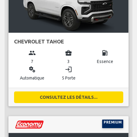
CHEVROLET TAHOE
group
business_center
local_gas_station
7
3
Essence
miscellaneous_services
login
Automatique
5 Porte
CONSULTEZ LES DÉTAILS...
PREMIUM