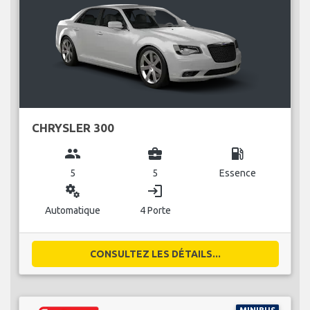
CHRYSLER 300
group
business_center
local_gas_station
5
5
Essence
miscellaneous_services
login
Automatique
4 Porte
CONSULTEZ LES DÉTAILS...