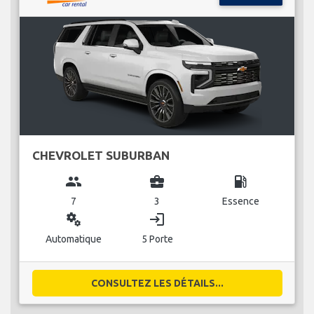
CHEVROLET SUBURBAN
group
business_center
local_gas_station
7
3
Essence
miscellaneous_services
login
Automatique
5 Porte
CONSULTEZ LES DÉTAILS...