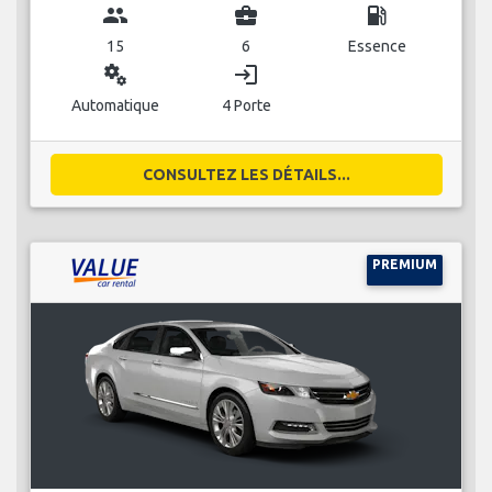
group
business_center
local_gas_station
15
6
Essence
miscellaneous_services
login
Automatique
4 Porte
CONSULTEZ LES DÉTAILS...
PREMIUM