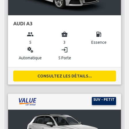
AUDI A3
group
business_center
local_gas_station
5
3
Essence
miscellaneous_services
login
Automatique
5 Porte
CONSULTEZ LES DÉTAILS...
SUV - PETIT