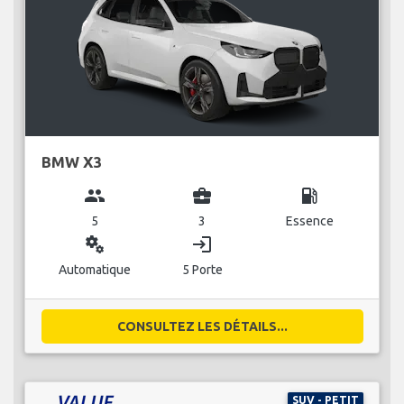
BMW X3
group
business_center
local_gas_station
5
3
Essence
miscellaneous_services
login
Automatique
5 Porte
CONSULTEZ LES DÉTAILS...
SUV - PETIT