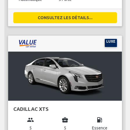
CONSULTEZ LES DÉTAILS...
LUXE
CADILLAC XTS
group
business_center
local_gas_station
5
5
Essence