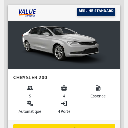
BERLINE STANDARD
CHRYSLER 200
group
business_center
local_gas_station
5
4
Essence
miscellaneous_services
login
Automatique
4 Porte