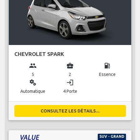
CHEVROLET SPARK
group
business_center
local_gas_station
5
2
Essence
miscellaneous_services
login
Automatique
4 Porte
CONSULTEZ LES DÉTAILS...
SUV - GRAND