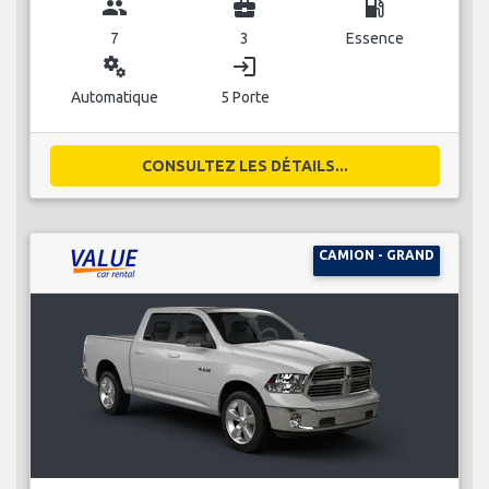
group
business_center
local_gas_station
7
3
Essence
miscellaneous_services
login
Automatique
5 Porte
CONSULTEZ LES DÉTAILS...
CAMION - GRAND