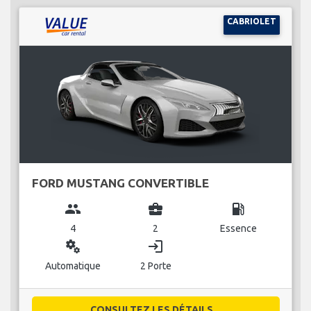
CABRIOLET
FORD MUSTANG CONVERTIBLE
group
business_center
local_gas_station
4
2
Essence
miscellaneous_services
login
Automatique
2 Porte
CONSULTEZ LES DÉTAILS...