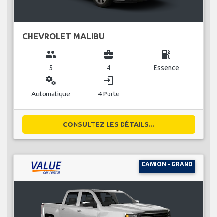
CHEVROLET MALIBU
group
business_center
local_gas_station
5
4
Essence
miscellaneous_services
login
Automatique
4 Porte
CONSULTEZ LES DÉTAILS...
CAMION - GRAND