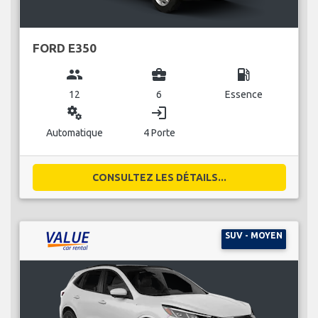
FORD E350
group
business_center
local_gas_station
12
6
Essence
miscellaneous_services
login
Automatique
4 Porte
CONSULTEZ LES DÉTAILS...
SUV - MOYEN