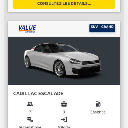
CONSULTEZ LES DÉTAILS...
SUV - GRAND
CADILLAC ESCALADE
group
business_center
local_gas_station
7
3
Essence
miscellaneous_services
login
Automatique
5 Porte