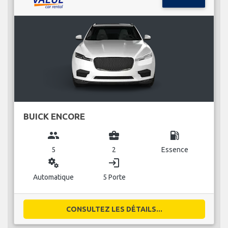
BUICK ENCORE
group
business_center
local_gas_station
5
2
Essence
miscellaneous_services
login
Automatique
5 Porte
CONSULTEZ LES DÉTAILS...