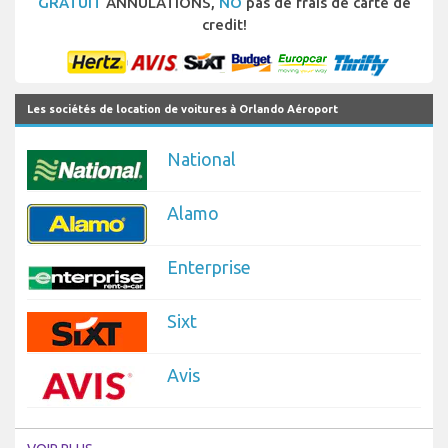
GRATUIT
ANNULATIONS,
NO
pas de frais de carte de
credit!
Les sociétés de location de voitures à Orlando Aéroport
National
Alamo
Enterprise
Sixt
Avis