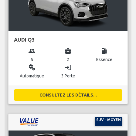
AUDI Q3
group
business_center
local_gas_station
5
2
Essence
miscellaneous_services
login
Automatique
3 Porte
CONSULTEZ LES DÉTAILS...
SUV - MOYEN