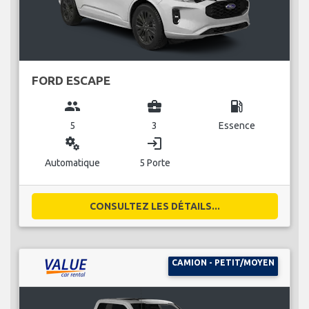
FORD ESCAPE
group
business_center
local_gas_station
5
3
Essence
miscellaneous_services
login
Automatique
5 Porte
CONSULTEZ LES DÉTAILS...
CAMION - PETIT/MOYEN