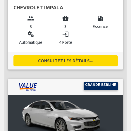
CHEVROLET IMPALA
group
business_center
local_gas_station
5
3
Essence
miscellaneous_services
login
Automatique
4 Porte
CONSULTEZ LES DÉTAILS...
GRANDE BERLINE