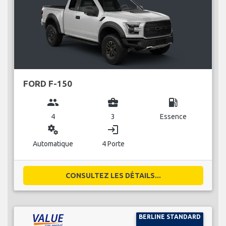
FORD F-150
group
business_center
local_gas_station
4
3
Essence
miscellaneous_services
login
Automatique
4 Porte
CONSULTEZ LES DÉTAILS...
BERLINE STANDARD