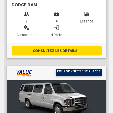
DODGE RAM
group
business_center
local_gas_station
2
4
Essence
miscellaneous_services
login
Automatique
4 Porte
CONSULTEZ LES DÉTAILS...
FOURGONNETTE 12 PLACES