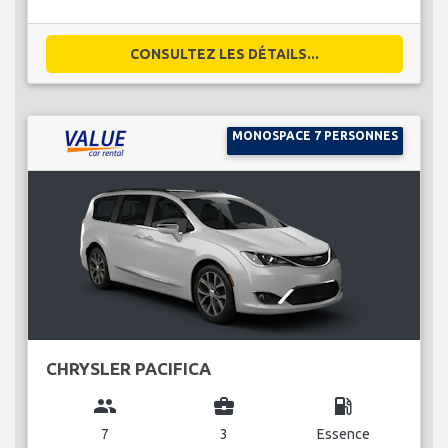
CONSULTEZ LES DÉTAILS...
MONOSPACE 7 PERSONNES
CHRYSLER PACIFICA
group
business_center
local_gas_station
7
3
Essence