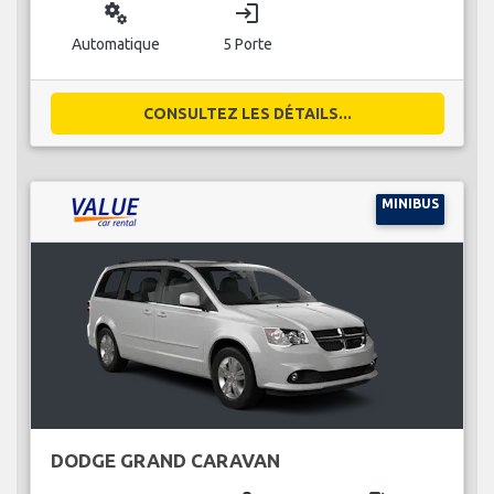
miscellaneous_services
login
Automatique
5 Porte
CONSULTEZ LES DÉTAILS...
MINIBUS
DODGE GRAND CARAVAN