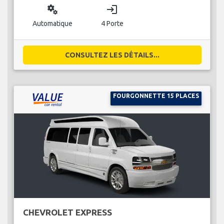
miscellaneous_services
login
Automatique
4 Porte
CONSULTEZ LES DÉTAILS...
FOURGONNETTE 15 PLACES
CHEVROLET EXPRESS