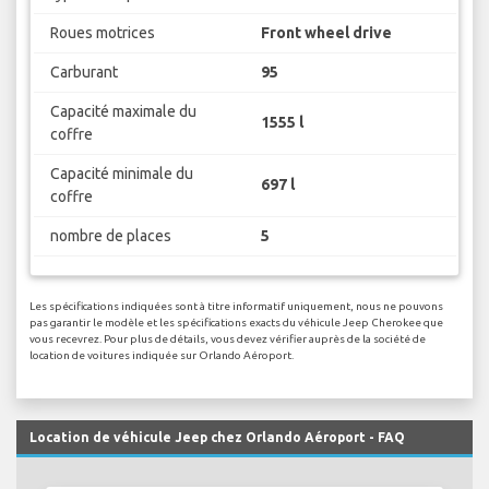
Roues motrices
Front wheel drive
Carburant
95
Capacité maximale du
1555 l
coffre
Capacité minimale du
697 l
coffre
nombre de places
5
Les spécifications indiquées sont à titre informatif uniquement, nous ne pouvons
pas garantir le modèle et les spécifications exacts du véhicule Jeep Cherokee que
vous recevrez. Pour plus de détails, vous devez vérifier auprès de la société de
location de voitures indiquée sur Orlando Aéroport.
Location de véhicule Jeep chez Orlando Aéroport - FAQ