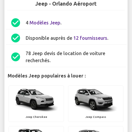
Jeep - Orlando Aéroport
check_circle
4
Modèles Jeep
.
check_circle
Disponible auprès de
12 fournisseurs
.
78 Jeep devis de location de voiture
check_circle
recherchés.
Modèles Jeep populaires à louer :
Jeep Cherokee
Jeep Compass