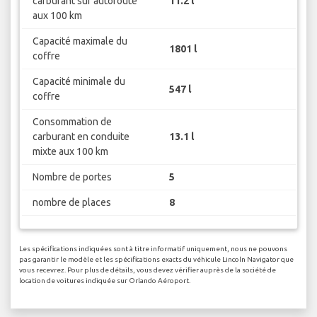
carburant sur autoroute
11.2 l
aux 100 km
Capacité maximale du
1801 l
coffre
Capacité minimale du
547 l
coffre
Consommation de
carburant en conduite
13.1 l
mixte aux 100 km
Nombre de portes
5
nombre de places
8
Les spécifications indiquées sont à titre informatif uniquement, nous ne pouvons
pas garantir le modèle et les spécifications exacts du véhicule Lincoln Navigator que
vous recevrez. Pour plus de détails, vous devez vérifier auprès de la société de
location de voitures indiquée sur Orlando Aéroport.