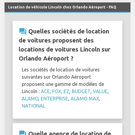
Location de véhicule Lincoln chez Orlando Aéroport - FAQ
question_answer
Quelles sociétés de location
de voitures proposent des
locations de voitures Lincoln sur
Orlando Aéroport ?
Les sociétés de location de voitures
suivantes sur Orlando Aéroport
proposent une gamme de modèles de
Lincoln :
ACE
,
FOX
,
EZ
,
BUDGET
,
VALUE
,
ALAMO
,
ENTERPRISE
,
ALAMO MAX
,
NATIONAL
question_answer
Quelle agence de location de