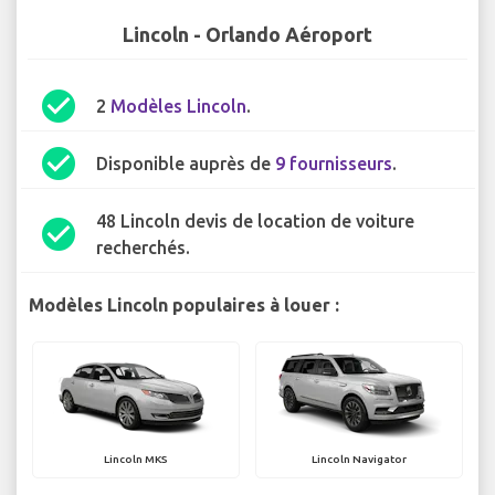
Lincoln - Orlando Aéroport
check_circle
2
Modèles Lincoln
.
check_circle
Disponible auprès de
9 fournisseurs
.
48 Lincoln devis de location de voiture
check_circle
recherchés.
Modèles Lincoln populaires à louer :
Lincoln MKS
Lincoln Navigator