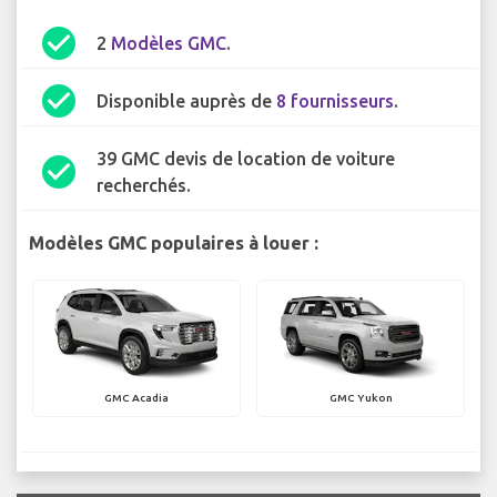
check_circle
2
Modèles GMC
.
check_circle
Disponible auprès de
8 fournisseurs
.
39 GMC devis de location de voiture
check_circle
recherchés.
Modèles GMC populaires à louer :
GMC Acadia
GMC Yukon