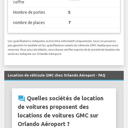
coffre
Nombre de portes
5
nombre de places
7
Les spécifications indiquées sont à titre informatif uniquement, nous ne pouvons
pas garantir le modèle et les spécifications exacts du véhicule GMC Acadia que vous
recevrez. Pour plus de détails, vous devez vérifier auprès de la société de location de
voitures indiquée sur Orlando Aéroport.
Location de véhicule GMC chez Orlando Aéroport - FAQ
question_answer
Quelles sociétés de location
de voitures proposent des
locations de voitures GMC sur
Orlando Aéroport ?