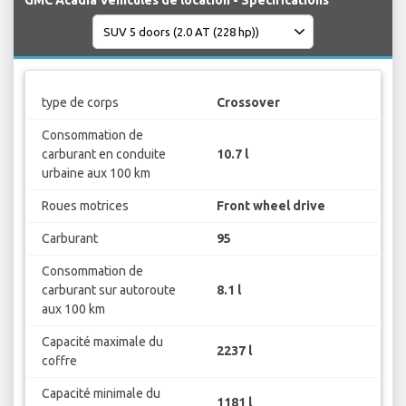
GMC Acadia Véhicules de location - Spécifications
type de corps
Crossover
Consommation de
carburant en conduite
10.7 l
urbaine aux 100 km
Roues motrices
Front wheel drive
Carburant
95
Consommation de
carburant sur autoroute
8.1 l
aux 100 km
Capacité maximale du
2237 l
coffre
Capacité minimale du
1181 l