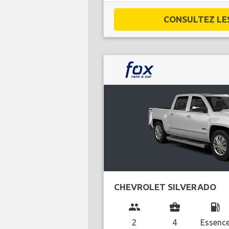
CONSULTEZ LES 
CHEVROLET SILVERADO
group
business_center
local_gas_station
2
4
Essenc