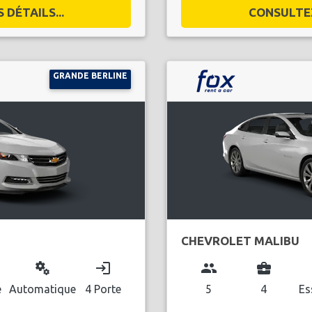
DÉTAILS...
CONSULTEZ
GRANDE BERLINE
CHEVROLET MALIBU
miscellaneous_services
login
group
business_center
l
e
Automatique
4 Porte
5
4
Es