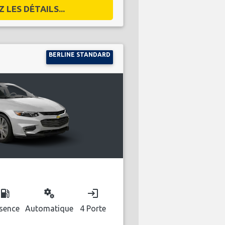
 LES DÉTAILS...
BERLINE STANDARD
ocal_gas_station
miscellaneous_services
login
sence
Automatique
4 Porte