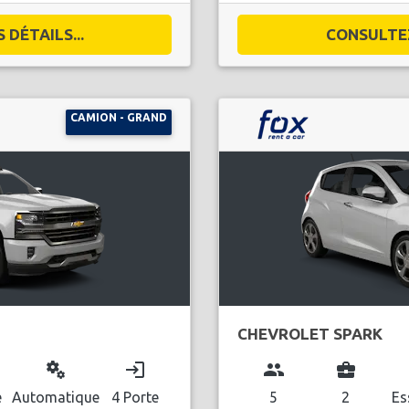
DÉTAILS...
CONSULTEZ
CAMION - GRAND
CHEVROLET SPARK
miscellaneous_services
login
group
business_center
l
e
Automatique
4 Porte
5
2
Es