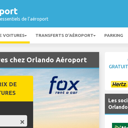
port
essentiels de l’aéroport
E VOITURES
TRANSFERTS D'AÉROPORT
PARKING
res chez Orlando Aéroport
GRATUI
RIX DE
TURES
Les soci
Orlando