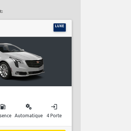
t:
LUXE
ocal_gas_station
miscellaneous_services
login
sence
Automatique
4 Porte