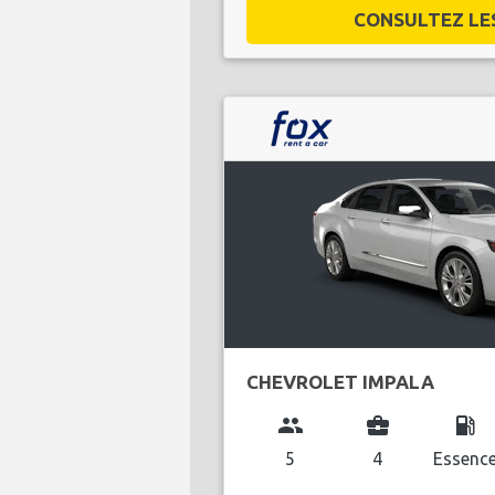
CONSULTEZ LES 
CHEVROLET IMPALA
group
business_center
local_gas_station
5
4
Essenc