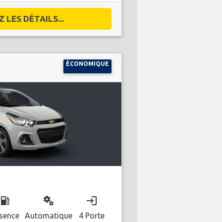
 LES DÉTAILS...
ÉCONOMIQUE
ocal_gas_station
miscellaneous_services
login
sence
Automatique
4 Porte