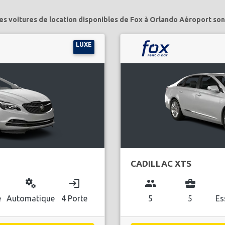
es voitures de location disponibles de Fox à Orlando Aéroport son
LUXE
CADILLAC XTS
miscellaneous_services
login
group
business_center
l
e
Automatique
4 Porte
5
5
Es