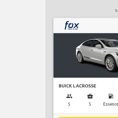
L
BUICK LACROSSE
group
business_center
local_gas_station
5
5
Essenc