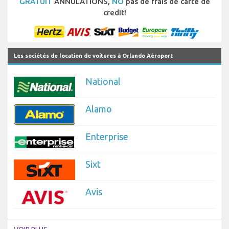
GRATUIT
ANNULATIONS,
NO
pas de frais de carte de
credit!
Les sociétés de location de voitures à Orlando Aéroport
National
Alamo
Enterprise
Sixt
Avis