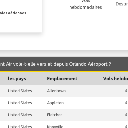
Vols
Desti
hebdomadaires
gnies aériennes
nt Air vole-t-elle vers et depuis Orlando Aéroport ?
les pays
Emplacement
Vols hebd
United States
Allentown
4
United States
Appleton
4
United States
Fletcher
4
United States
Knoxville
4