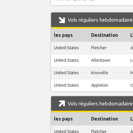
Vols réguliers hebdomadaires
les pays
Destination
L
United States
Fletcher
A
United States
Allentown
L
United States
Knoxville
M
United States
Appleton
O
Vols réguliers hebdomadaires
les pays
Destination
L
United States
Fletcher
A