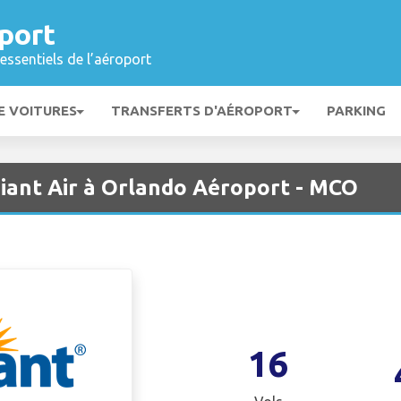
port
essentiels de l’aéroport
E VOITURES
TRANSFERTS D'AÉROPORT
PARKING
giant Air à Orlando Aéroport - MCO
16