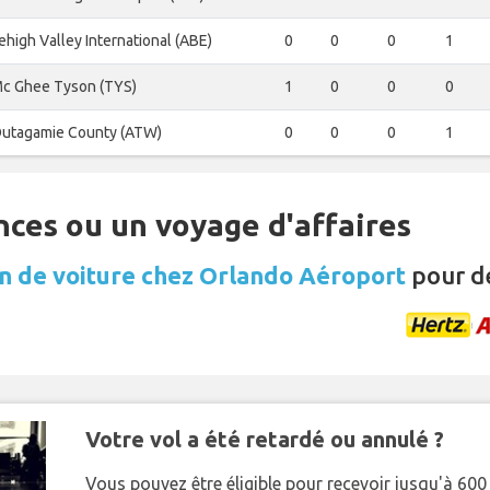
ehigh Valley International (ABE)
0
0
0
1
c Ghee Tyson (TYS)
1
0
0
0
utagamie County (ATW)
0
0
0
1
nces ou un voyage d'affaires
n de voiture chez Orlando Aéroport
pour d
Votre vol a été retardé ou annulé ?
Vous pouvez être éligible pour recevoir jusqu'à 6