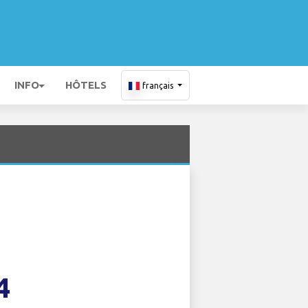
INFO
HÔTELS
français
4