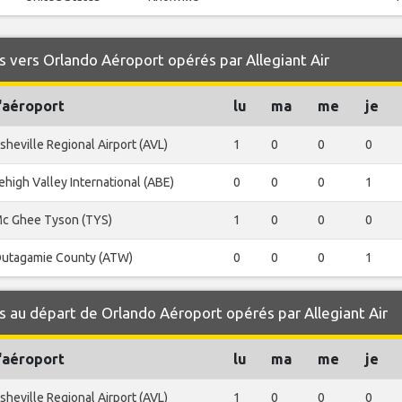
 vers Orlando Aéroport opérés par Allegiant Air
'aéroport
lu
ma
me
je
sheville Regional Airport (AVL)
1
0
0
0
ehigh Valley International (ABE)
0
0
0
1
c Ghee Tyson (TYS)
1
0
0
0
utagamie County (ATW)
0
0
0
1
 au départ de Orlando Aéroport opérés par Allegiant Air
'aéroport
lu
ma
me
je
sheville Regional Airport (AVL)
1
0
0
0