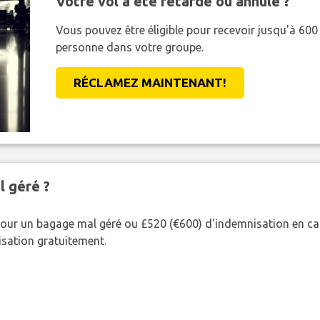
Votre vol a été retardé ou annulé ?
Vous pouvez être éligible pour recevoir jusqu'à 6
personne dans votre groupe.
RÉCLAMEZ MAINTENANT!
l géré ?
our un bagage mal géré ou £520 (€600) d'indemnisation en cas
nisation gratuitement.