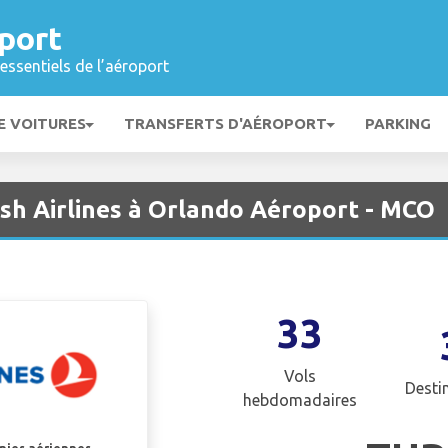
port
essentiels de l’aéroport
E VOITURES
TRANSFERTS D'AÉROPORT
PARKING
ish Airlines à Orlando Aéroport - MCO
33
Vols
Desti
hebdomadaires