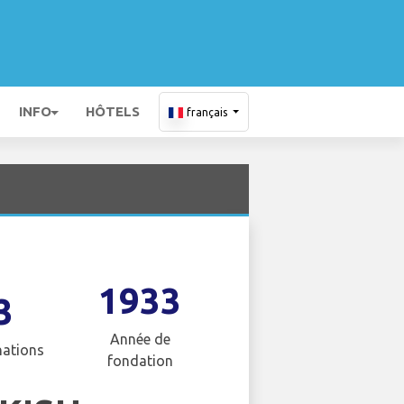
INFO
HÔTELS
français
1933
3
Année de
nations
fondation