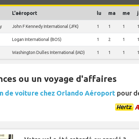
L'aéroport
lu
ma
me
y
John F Kennedy International (JFK)
1
1
1
Logan International (BOS)
1
2
1
Washington Dulles International (IAD)
1
1
1
nces ou un voyage d'affaires
n de voiture chez Orlando Aéroport
pour d