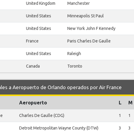
United Kingdom
Manchester
United States
Minneapolis St Paul
United States
New York John F Kennedy
France
Paris Charles De Gaulle
United States
Raleigh
Canada
Toronto
es a Aeropuerto de Orlando operados por Air France
Aeropuerto
L
M
le
Charles De Gaulle (CDG)
1
1
Detroit Metropolitan Wayne County (DTW)
3
3