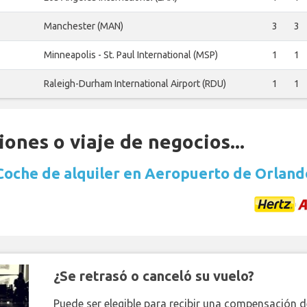
Manchester (MAN)
3
3
Minneapolis - St. Paul International (MSP)
1
1
Raleigh-Durham International Airport (RDU)
1
1
ones o viaje de negocios...
Coche de alquiler en Aeropuerto de Orland
¿Se retrasó o canceló su vuelo?
Puede ser elegible para recibir una compensación 