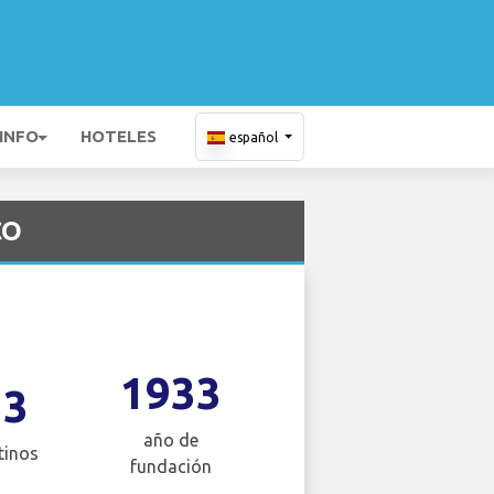
 INFO
HOTELES
español
CO
1933
13
año de
tinos
fundación