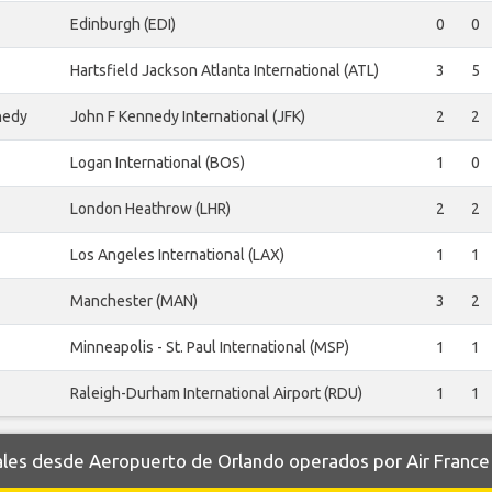
Edinburgh (EDI)
0
0
Hartsfield Jackson Atlanta International (ATL)
3
5
nedy
John F Kennedy International (JFK)
2
2
Logan International (BOS)
1
0
London Heathrow (LHR)
2
2
Los Angeles International (LAX)
1
1
Manchester (MAN)
3
2
Minneapolis - St. Paul International (MSP)
1
1
Raleigh-Durham International Airport (RDU)
1
1
es desde Aeropuerto de Orlando operados por Air France