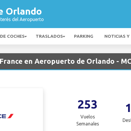
e Orlando
nterés del Aeropuerto
 DE COCHES
TRASLADOS
PARKING
NOTICIAS Y
 France en Aeropuerto de Orlando - M
253
Vuelos
Des
Semanales