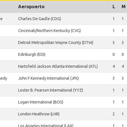
Aeropuerto
L
M
le
Charles De Gaulle (CDG)
1
1
Cincinnati/Northern Kentucky (CVG)
1
1
Detroit Metropolitan Wayne County (DTW)
3
3
Edinburgh (EDI)
0
0
Hartsfield Jackson Atlanta International (ATL)
4
4
nedy
John F Kennedy International (JFK)
3
3
Lester B. Pearson International (YYZ)
1
1
Logan International (BOS)
1
1
London Heathrow (LHR)
2
1
Los Angeles International (LAX)
1
1