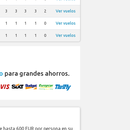
3
3
3
3
2
Ver vuelos
1
1
1
1
0
Ver vuelos
1
1
1
1
0
Ver vuelos
o
para grandes ahorros.
de hasta 600 EUR por persona en su