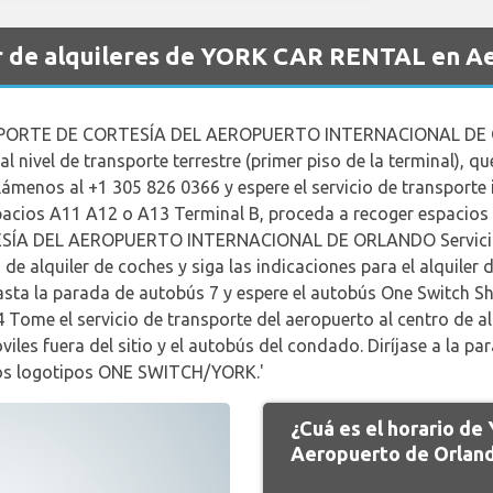
r de alquileres de YORK CAR RENTAL en A
ORTE DE CORTESÍA DEL AEROPUERTO INTERNACIONAL DE ORL
al nivel de transporte terrestre (primer piso de la terminal), q
 llámenos al +1 305 826 0366 y espere el servicio de transpor
spacios A11 A12 o A13 Terminal B, proceda a recoger espaci
A DEL AEROPUERTO INTERNACIONAL DE ORLANDO Servicio d
e alquiler de coches y siga las indicaciones para el alquiler de
sta la parada de autobús 7 y espere el autobús One Switch Sh
Tome el servicio de transporte del aeropuerto al centro de alq
viles fuera del sitio y el autobús del condado. Diríjase a la pa
los logotipos ONE SWITCH/YORK.'
¿Cuá es el horario 
Aeropuerto de Orlan