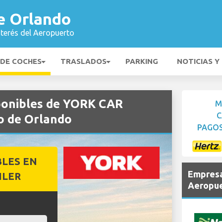
e Orlando
nterés del Aeropuerto
 DE COCHES
TRASLADOS
PARKING
NOTICIAS Y
sponibles de YORK CAR
M
C
 de Orlando
PAGOS
BLES EN
Empresa
ILER
Aeropue