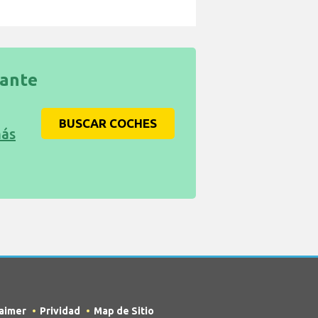
rante
BUSCAR COCHES
más
laimer
Prividad
Map de Sitio