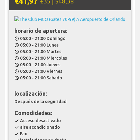
€41,97
£35 | $48,38
horario de apertura:
05:00 - 21:00 Domingo
schedule
05:00 - 21:00 Lunes
schedule
05:00 - 21:00 Martes
schedule
05:00 - 21:00 Miercoles
schedule
05:00 - 21:00 Jueves
schedule
05:00 - 21:00 Viernes
schedule
05:00 - 21:00 Sabado
schedule
localización:
Después de la seguridad
Comodidades:
Acceso desactivado
check
aire acondicionado
check
Fax
check