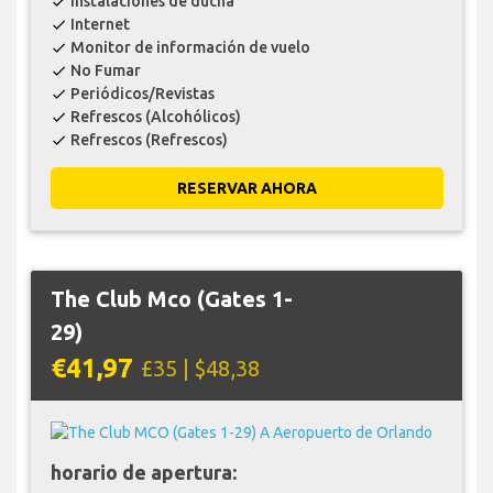
instalaciones de ducha
check
Internet
check
Monitor de información de vuelo
check
No Fumar
check
Periódicos/Revistas
check
Refrescos (Alcohólicos)
check
Refrescos (Refrescos)
check
RESERVAR AHORA
The Club Mco (Gates 1-
29)
€41,97
£35 | $48,38
horario de apertura: