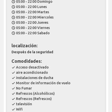
05:00 - 22:00 Domingo
schedule
05:00 - 22:00 Lunes
schedule
05:00 - 22:00 Martes
schedule
05:00 - 22:00 Miercoles
schedule
05:00 - 22:00 Jueves
schedule
05:00 - 22:00 Viernes
schedule
05:00 - 22:00 Sabado
schedule
localización:
Después de la seguridad
Comodidades:
Acceso desactivado
check
aire acondicionado
check
instalaciones de ducha
check
Monitor de información de vuelo
check
No Fumar
check
Refrescos (Alcohólicos)
check
Refrescos (Refrescos)
check
televisión
check
Wifi
check