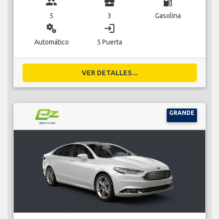
group
business_center
local_gas_station
5
3
Gasolina
miscellaneous_services
login
Automático
5 Puerta
VER DETALLES...
GRANDE