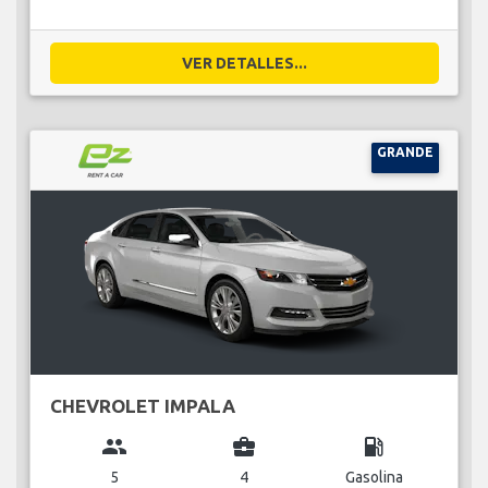
VER DETALLES...
GRANDE
CHEVROLET IMPALA
group
business_center
local_gas_station
5
4
Gasolina