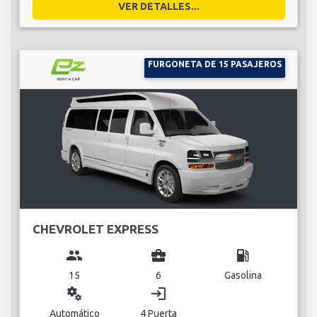
VER DETALLES...
FURGONETA DE 15 PASAJEROS
CHEVROLET EXPRESS
group
business_center
local_gas_station
15
6
Gasolina
miscellaneous_services
login
Automático
4 Puerta