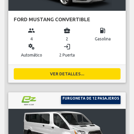
FORD MUSTANG CONVERTIBLE
group
business_center
local_gas_station
4
2
Gasolina
miscellaneous_services
login
Automático
2 Puerta
VER DETALLES...
FURGONETA DE 12 PASAJEROS