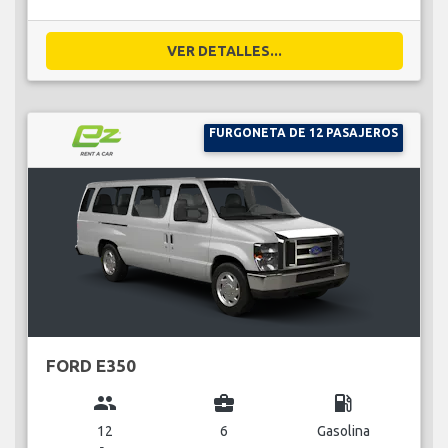
VER DETALLES...
FURGONETA DE 12 PASAJEROS
FORD E350
group
business_center
local_gas_station
12
6
Gasolina