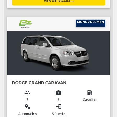
VER DETALLES...
MONOVOLUMEN
DODGE GRAND CARAVAN
group
business_center
local_gas_station
7
3
Gasolina
miscellaneous_services
login
Automático
5 Puerta