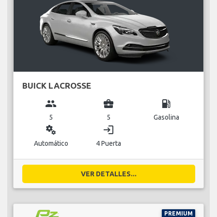
BUICK LACROSSE
group
business_center
local_gas_station
5
5
Gasolina
miscellaneous_services
login
Automático
4 Puerta
VER DETALLES...
PREMIUM