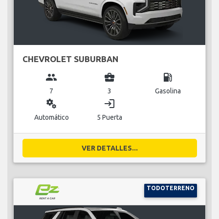
CHEVROLET SUBURBAN
group
business_center
local_gas_station
7
3
Gasolina
miscellaneous_services
login
Automático
5 Puerta
VER DETALLES...
TODOTERRENO