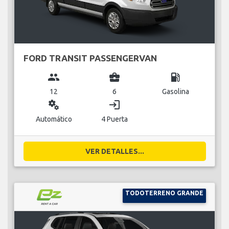
FORD TRANSIT PASSENGERVAN
group
business_center
local_gas_station
12
6
Gasolina
miscellaneous_services
login
Automático
4 Puerta
VER DETALLES...
TODOTERRENO GRANDE