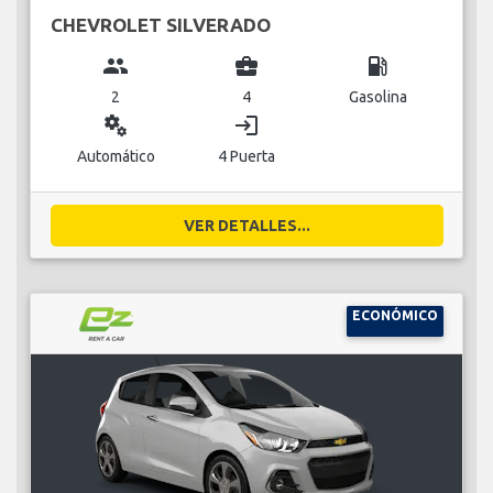
CHEVROLET SILVERADO
group
business_center
local_gas_station
2
4
Gasolina
miscellaneous_services
login
Automático
4 Puerta
VER DETALLES...
ECONÓMICO