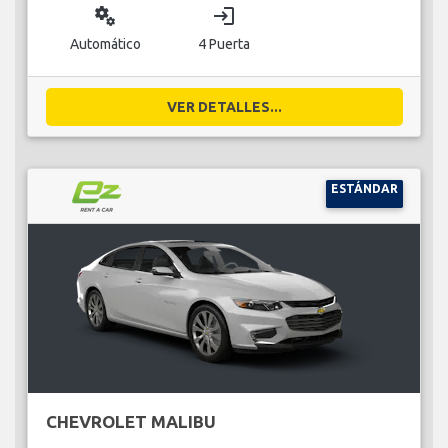
miscellaneous_services
login
Automático
4 Puerta
VER DETALLES...
ESTÁNDAR
CHEVROLET MALIBU