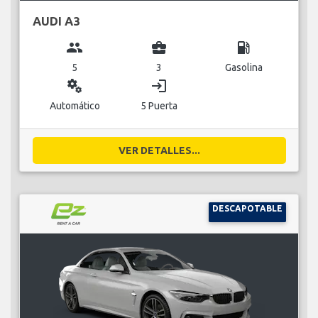
AUDI A3
group
business_center
local_gas_station
5
3
Gasolina
miscellaneous_services
login
Automático
5 Puerta
VER DETALLES...
DESCAPOTABLE