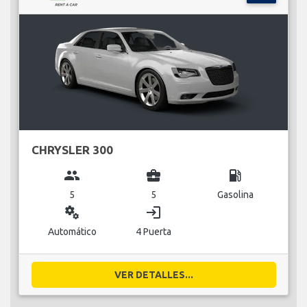
CHRYSLER 300
group
business_center
local_gas_station
5
5
Gasolina
miscellaneous_services
login
Automático
4 Puerta
VER DETALLES...