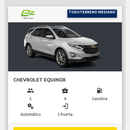
TODOTERRENO MEDIANO
CHEVROLET EQUINOX
group
business_center
local_gas_station
5
4
Gasolina
miscellaneous_services
login
Automático
5 Puerta