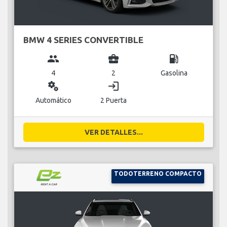
BMW 4 SERIES CONVERTIBLE
group
business_center
local_gas_station
4
2
Gasolina
miscellaneous_services
login
Automático
2 Puerta
VER DETALLES...
TODOTERRENO COMPACTO