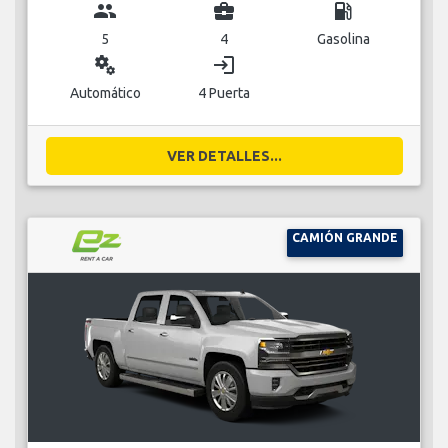
group
business_center
local_gas_station
5
4
Gasolina
miscellaneous_services
login
Automático
4 Puerta
VER DETALLES...
CAMIÓN GRANDE