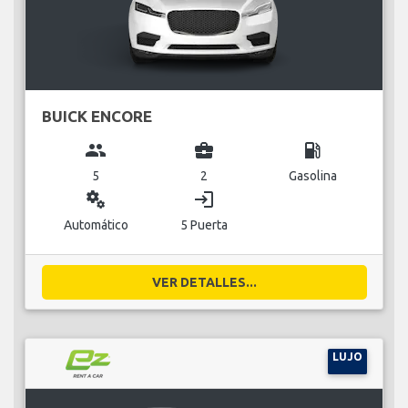
BUICK ENCORE
group
business_center
local_gas_station
5
2
Gasolina
miscellaneous_services
login
Automático
5 Puerta
VER DETALLES...
LUJO