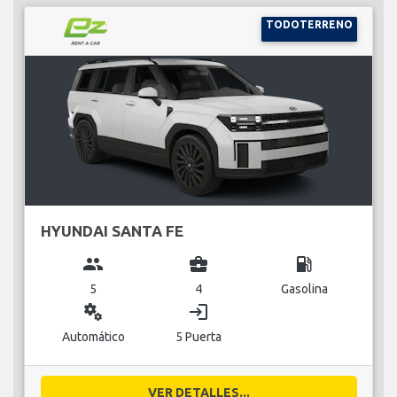
TODOTERRENO
HYUNDAI SANTA FE
group
business_center
local_gas_station
5
4
Gasolina
miscellaneous_services
login
Automático
5 Puerta
VER DETALLES...