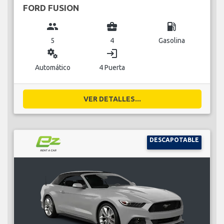
FORD FUSION
group
business_center
local_gas_station
5
4
Gasolina
miscellaneous_services
login
Automático
4 Puerta
VER DETALLES...
DESCAPOTABLE