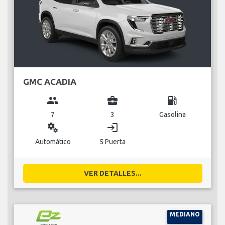
GMC ACADIA
group
business_center
local_gas_station
7
3
Gasolina
miscellaneous_services
login
Automático
5 Puerta
VER DETALLES...
MEDIANO