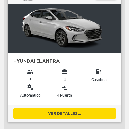
HYUNDAI ELANTRA
group
business_center
local_gas_station
5
4
Gasolina
miscellaneous_services
login
Automático
4 Puerta
VER DETALLES...