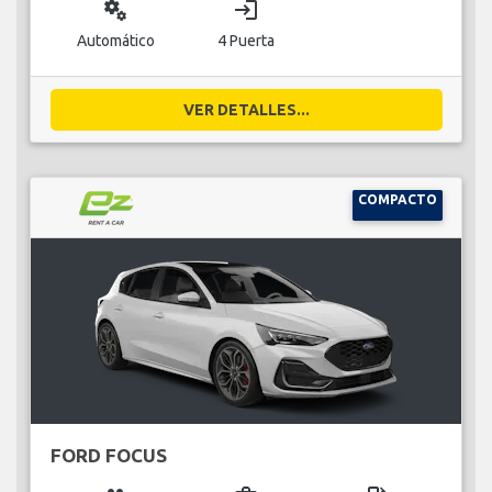
miscellaneous_services
login
Automático
4 Puerta
VER DETALLES...
COMPACTO
FORD FOCUS