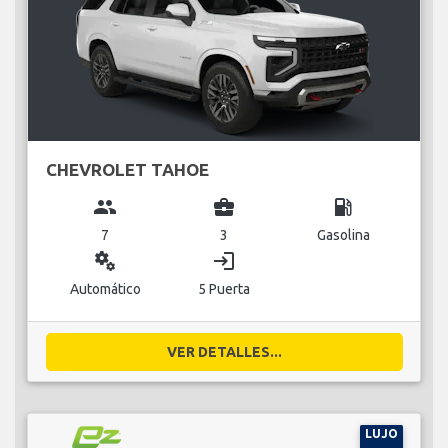
CHEVROLET TAHOE
group
business_center
local_gas_station
7
3
Gasolina
miscellaneous_services
login
Automático
5 Puerta
VER DETALLES...
LUJO