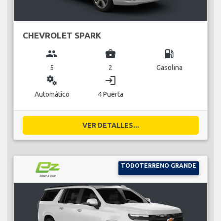
CHEVROLET SPARK
group
business_center
local_gas_station
5
2
Gasolina
miscellaneous_services
login
Automático
4 Puerta
VER DETALLES...
TODOTERRENO GRANDE