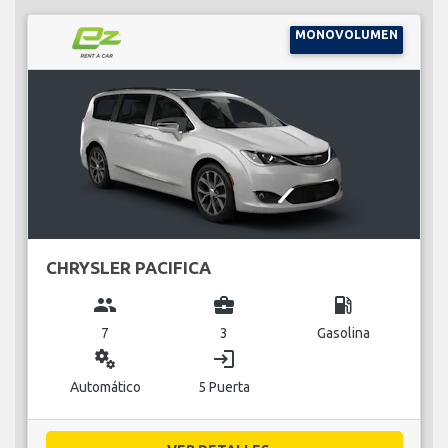
MONOVOLUMEN
CHRYSLER PACIFICA
group
business_center
local_gas_station
7
3
Gasolina
miscellaneous_services
login
Automático
5 Puerta