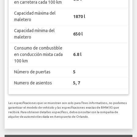
en carretera cada 100 km
Capacidad máxima del
1870 l
maletero
Capacidad mínima del
650 l
maletero
Consumo de combustible
en conducción mixta cada
6.8 l
100 km
Número de puertas
5
Numero de asientos
5, 7
Las especificaciones que se muestran son solo para fines informativos, no podemos
garantizar el modelo de vehículo y las especificaciones exactas de BMW X5 que
recibirá. Para obtener detalles específicos, debe consultar con la compañía de
alquiler de automóviles dada en Aeropuerto de Orlando.