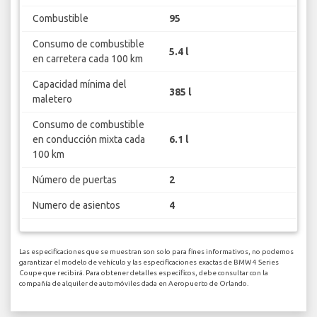
Combustible
95
Consumo de combustible
5.4 l
en carretera cada 100 km
Capacidad mínima del
385 l
maletero
Consumo de combustible
en conducción mixta cada
6.1 l
100 km
Número de puertas
2
Numero de asientos
4
Las especificaciones que se muestran son solo para fines informativos, no podemos
garantizar el modelo de vehículo y las especificaciones exactas de BMW 4 Series
Coupe que recibirá. Para obtener detalles específicos, debe consultar con la
compañía de alquiler de automóviles dada en Aeropuerto de Orlando.