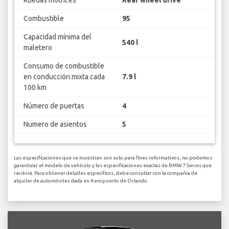
Ruedas motrices
Rear wheel drive
Combustible
95
Capacidad mínima del
540 l
maletero
Consumo de combustible
en conducción mixta cada
7.9 l
100 km
Número de puertas
4
Numero de asientos
5
Las especificaciones que se muestran son solo para fines informativos, no podemos
garantizar el modelo de vehículo y las especificaciones exactas de BMW 7 Series que
recibirá. Para obtener detalles específicos, debe consultar con la compañía de
alquiler de automóviles dada en Aeropuerto de Orlando.