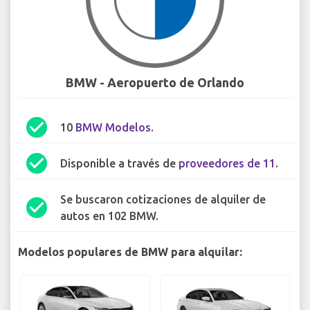
BMW - Aeropuerto de Orlando
check_circle
10
BMW Modelos
.
check_circle
Disponible a través de
proveedores de 11
.
Se buscaron cotizaciones de alquiler de
check_circle
autos en 102 BMW.
Modelos populares de BMW para alquilar: