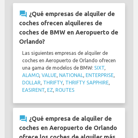
question_answer
¿Qué empresas de alquiler de
coches ofrecen alquileres de
coches de BMW en Aeropuerto de
Orlando?
Las siguientes empresas de alquiler de
coches en Aeropuerto de Orlando ofrecen
una gama de modelos de BMW:
SIXT
,
ALAMO
,
VALUE
,
NATIONAL
,
ENTERPRISE
,
DOLLAR
,
THRIFTY
,
THRIFTY SAPPHIRE
,
EASIRENT
,
EZ
,
ROUTES
question_answer
¿Qué empresa de alquiler de
coches en Aeropuerto de Orlando
ofrece los coches de alquiler más