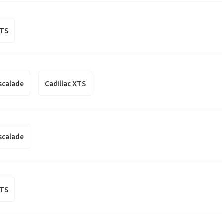
CTS
Escalade
Cadillac XTS
Escalade
XTS