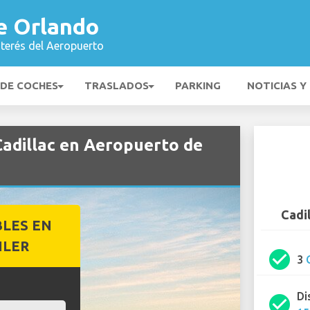
e Orlando
nterés del Aeropuerto
 DE COCHES
TRASLADOS
PARKING
NOTICIAS Y
Cadillac en Aeropuerto de
Cadi
BLES EN
ILER
check_circle
3
Di
check_circle