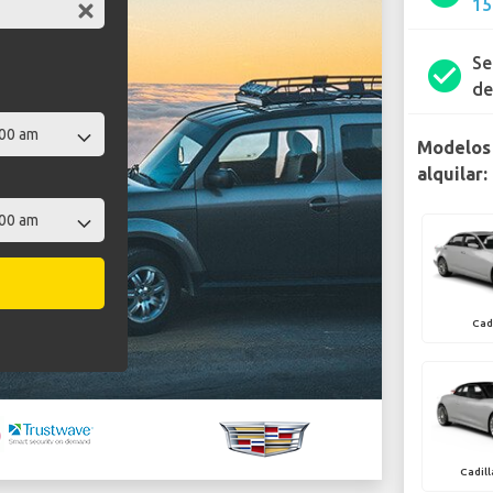
15
Se
check_circle
de
Modelos 
alquilar:
Cad
Cadill