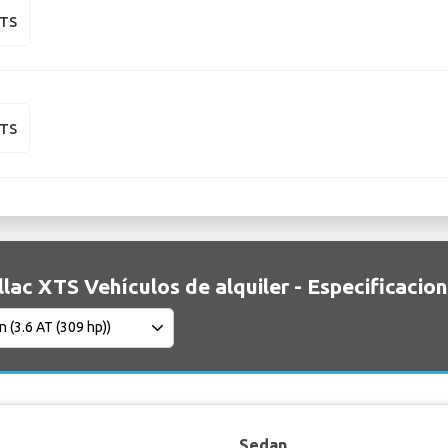
XTS
XTS
llac XTS Vehículos de alquiler - Especificacio
Sedan