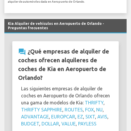
alquiler de automóviles dada en Aeropuerto de Orlando.
Kia Alquiler de vehículos en Aeropuerto de Orlando -
Preguntas frecuentes
question_answer
¿Qué empresas de alquiler de
coches ofrecen alquileres de
coches de Kia en Aeropuerto de
Orlando?
Las siguientes empresas de alquiler de
coches en Aeropuerto de Orlando ofrecen
una gama de modelos de Kia:
THRIFTY
,
THRIFTY SAPPHIRE
,
ROUTES
,
FOX
,
NU
,
ADVANTAGE
,
EUROPCAR
,
EZ
,
SIXT
,
AVIS
,
BUDGET
,
DOLLAR
,
VALUE
,
PAYLESS