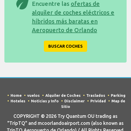
eco
Encuentre las
ofertas de
alquiler de coches eléctricos e
híbridos más baratas en
Aeropuerto de Orlando
BUSCAR COCHES
Home
vuelos
Alquiler de Coches
Traslados
Parking
Hoteles
Noticias y Info
Disclaimer
Prividad
Map de
Sitio
COPYRIGHT © 2026 Try Quantum OU trading as
"TripTQ" and mcoorlandoairport.com (also known as
TripTQ Aeropuerto de Orlando) / All Rights Reserved.