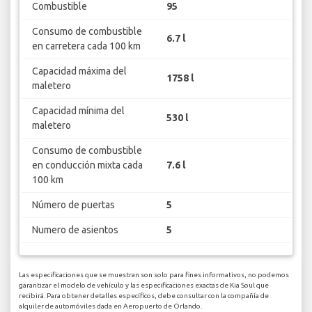
Combustible
95
Consumo de combustible
6.7 l
en carretera cada 100 km
Capacidad máxima del
1758 l
maletero
Capacidad mínima del
530 l
maletero
Consumo de combustible
en conducción mixta cada
7.6 l
100 km
Número de puertas
5
Numero de asientos
5
Las especificaciones que se muestran son solo para fines informativos, no podemos
garantizar el modelo de vehículo y las especificaciones exactas de Kia Soul que
recibirá. Para obtener detalles específicos, debe consultar con la compañía de
alquiler de automóviles dada en Aeropuerto de Orlando.