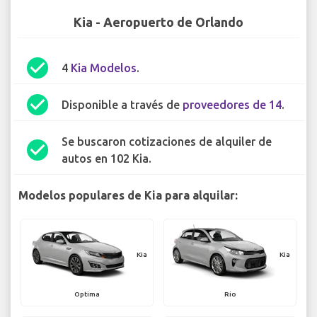
Kia - Aeropuerto de Orlando
check_circle
4
Kia Modelos
.
check_circle
Disponible a través de
proveedores de 14
.
Se buscaron cotizaciones de alquiler de
check_circle
autos en 102 Kia.
Modelos populares de Kia para alquilar:
Kia
Kia
Optima
Rio