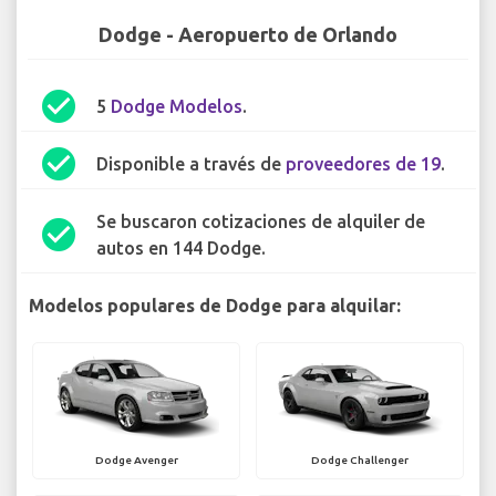
Dodge - Aeropuerto de Orlando
check_circle
5
Dodge Modelos
.
check_circle
Disponible a través de
proveedores de 19
.
Se buscaron cotizaciones de alquiler de
check_circle
autos en 144 Dodge.
Modelos populares de Dodge para alquilar:
Dodge Avenger
Dodge Challenger