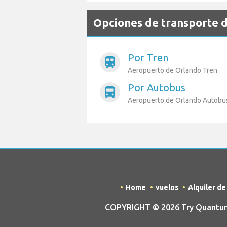
Opciones de transporte d
Por Tren
train
Aeropuerto de Orlando Tren
Por Autobus
directions_bus
Aeropuerto de Orlando Autobu
Home
vuelos
Alquiler d
COPYRIGHT © 2026 Try Quantum 