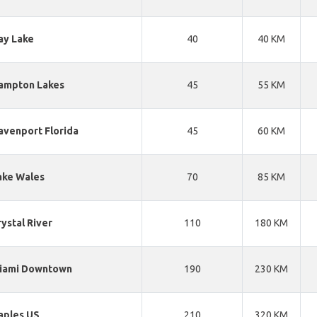
ay Lake
40
40 KM
ampton Lakes
45
55 KM
avenport Florida
45
60 KM
ake Wales
70
85 KM
rystal River
110
180 KM
iami Downtown
190
230 KM
aples US
210
320 KM