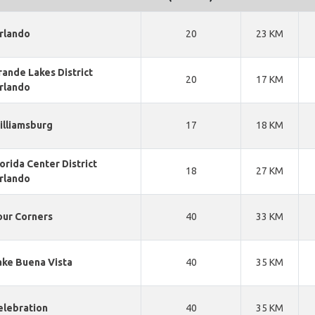
rlando
20
23 KM
rande Lakes District
20
17 KM
rlando
illiamsburg
17
18 KM
lorida Center District
18
27 KM
rlando
our Corners
40
33 KM
ake Buena Vista
40
35 KM
elebration
40
35 KM