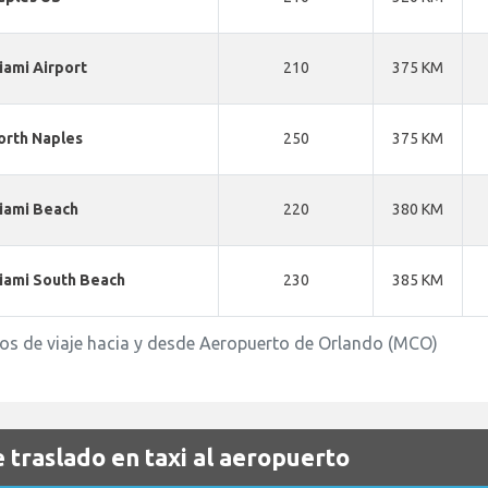
iami Airport
210
375 KM
orth Naples
250
375 KM
iami Beach
220
380 KM
iami South Beach
230
385 KM
mpos de viaje hacia y desde Aeropuerto de Orlando (MCO)
 traslado en taxi al aeropuerto