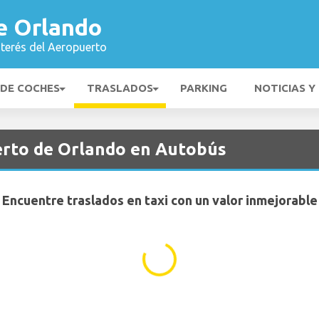
e Orlando
nterés del Aeropuerto
 DE COCHES
TRASLADOS
PARKING
NOTICIAS Y
erto de Orlando en Autobús
Encuentre traslados en taxi con un valor inmejorable
...