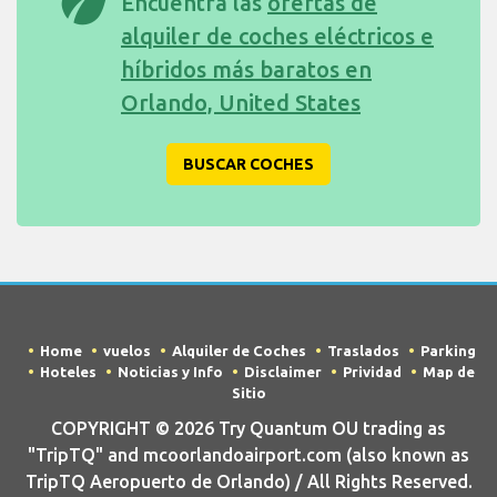
eco
Encuentra las
ofertas de
alquiler de coches eléctricos e
híbridos más baratos en
Orlando, United States
BUSCAR COCHES
Home
vuelos
Alquiler de Coches
Traslados
Parking
Hoteles
Noticias y Info
Disclaimer
Prividad
Map de
Sitio
COPYRIGHT © 2026 Try Quantum OU trading as
"TripTQ" and mcoorlandoairport.com (also known as
TripTQ Aeropuerto de Orlando) / All Rights Reserved.