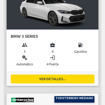
BMW 3 SERIES
group
business_center
local_gas_station
5
4
Gasolina
miscellaneous_services
login
Automático
4 Puerta
VER DETALLES...
TODOTERRENO MEDIANO