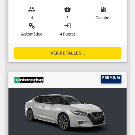
group
business_center
local_gas_station
4
3
Gasolina
miscellaneous_services
login
Automático
4 Puerta
VER DETALLES...
PREMIUM