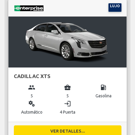
LUJO
CADILLAC XTS
group
business_center
local_gas_station
5
5
Gasolina
miscellaneous_services
login
Automático
4 Puerta
VER DETALLES...