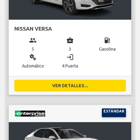
NISSAN VERSA
group
business_center
local_gas_station
5
3
Gasolina
miscellaneous_services
login
Automático
4 Puerta
VER DETALLES...
ESTÁNDAR