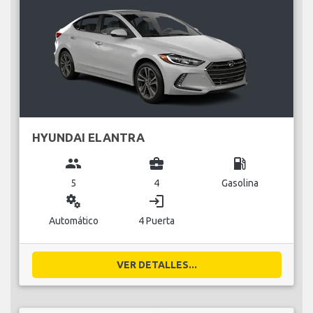
HYUNDAI ELANTRA
group
business_center
local_gas_station
5
4
Gasolina
miscellaneous_services
login
Automático
4 Puerta
VER DETALLES...