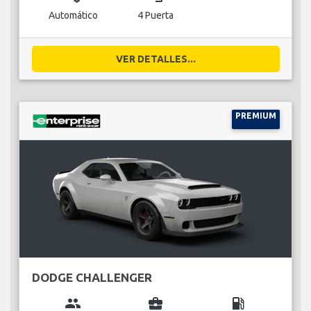
Automático
4 Puerta
VER DETALLES...
PREMIUM
DODGE CHALLENGER
group
business_center
local_gas_station