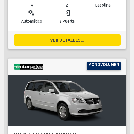
4
2
Gasolina
miscellaneous_services
login
Automático
2 Puerta
VER DETALLES...
MONOVOLUMEN