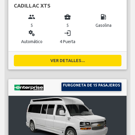
CADILLAC XTS
group
business_center
local_gas_station
5
5
Gasolina
miscellaneous_services
login
Automático
4 Puerta
VER DETALLES...
FURGONETA DE 15 PASAJEROS