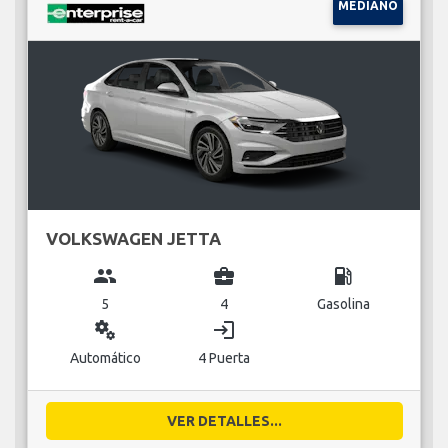
MEDIANO
VOLKSWAGEN JETTA
group
business_center
local_gas_station
5
4
Gasolina
miscellaneous_services
login
Automático
4 Puerta
VER DETALLES...