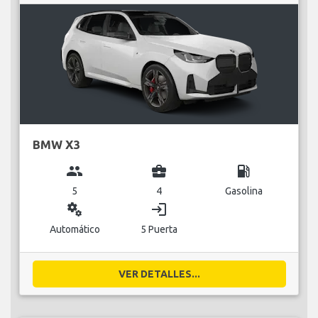
BMW X3
group
business_center
local_gas_station
5
4
Gasolina
miscellaneous_services
login
Automático
5 Puerta
VER DETALLES...