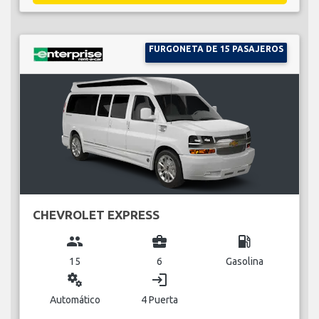
FURGONETA DE 15 PASAJEROS
CHEVROLET EXPRESS
group
business_center
local_gas_station
15
6
Gasolina
miscellaneous_services
login
Automático
4 Puerta