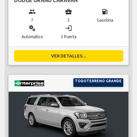
DODGE GRAND CARAVAN
group
business_center
local_gas_station
7
3
Gasolina
miscellaneous_services
login
Automático
5 Puerta
VER DETALLES...
TODOTERRENO GRANDE