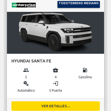
TODOTERRENO MEDIANO
HYUNDAI SANTA FE
group
business_center
local_gas_station
5
4
Gasolina
miscellaneous_services
login
Automático
5 Puerta
VER DETALLES...