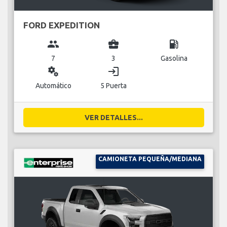
FORD EXPEDITION
group
business_center
local_gas_station
7
3
Gasolina
miscellaneous_services
login
Automático
5 Puerta
VER DETALLES...
CAMIONETA PEQUEÑA/MEDIANA