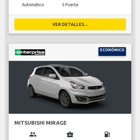
Automático
5 Puerta
VER DETALLES...
ECONÓMICO
MITSUBISHI MIRAGE
group
business_center
local_gas_station