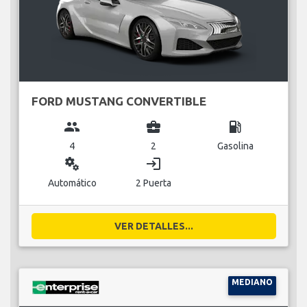
FORD MUSTANG CONVERTIBLE
group
business_center
local_gas_station
4
2
Gasolina
miscellaneous_services
login
Automático
2 Puerta
VER DETALLES...
MEDIANO