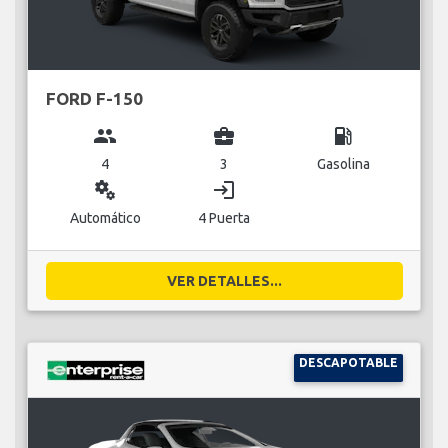
FORD F-150
group
business_center
local_gas_station
4
3
Gasolina
miscellaneous_services
login
Automático
4 Puerta
VER DETALLES...
DESCAPOTABLE