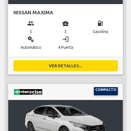
NISSAN MAXIMA
group
business_center
local_gas_station
5
3
Gasolina
miscellaneous_services
login
Automático
4 Puerta
VER DETALLES...
COMPACTO