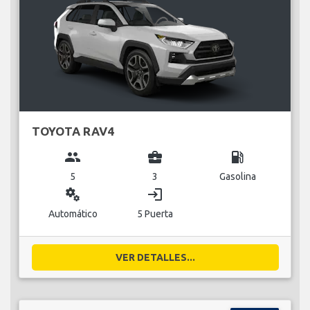
TOYOTA RAV4
group
business_center
local_gas_station
5
3
Gasolina
miscellaneous_services
login
Automático
5 Puerta
VER DETALLES...