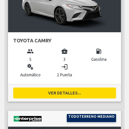
TOYOTA CAMRY
group
business_center
local_gas_station
5
3
Gasolina
miscellaneous_services
login
Automático
2 Puerta
VER DETALLES...
TODOTERRENO MEDIANO