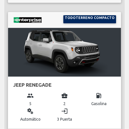
TODOTERRENO COMPACTO
JEEP RENEGADE
group
business_center
local_gas_station
5
2
Gasolina
miscellaneous_services
login
Automático
3 Puerta