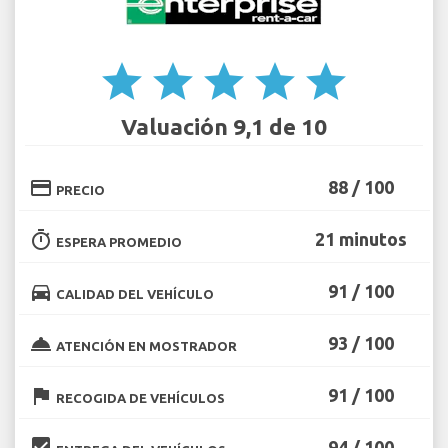
star
star
star
star
star
Valuación 9,1 de 10
credit_card
88 / 100
PRECIO
timer
21 minutos
ESPERA PROMEDIO
directions_car
91 / 100
CALIDAD DEL VEHÍCULO
room_service
93 / 100
ATENCIÓN EN MOSTRADOR
flag
91 / 100
RECOGIDA DE VEHÍCULOS
beenhere
94 / 100