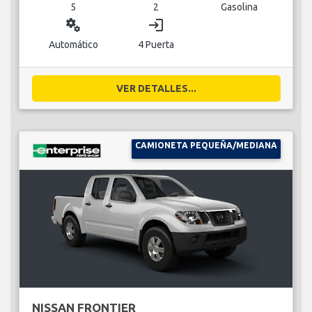
5
2
Gasolina
miscellaneous_services
login
Automático
4 Puerta
VER DETALLES...
CAMIONETA PEQUEÑA/MEDIANA
NISSAN FRONTIER