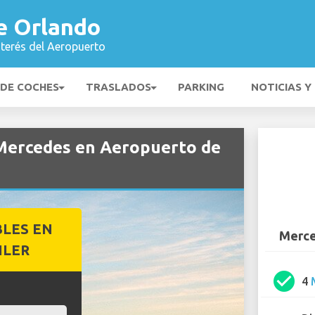
e Orlando
nterés del Aeropuerto
 DE COCHES
TRASLADOS
PARKING
NOTICIAS Y
 Mercedes en Aeropuerto de
BLES EN
Merce
ILER
check_circle
4