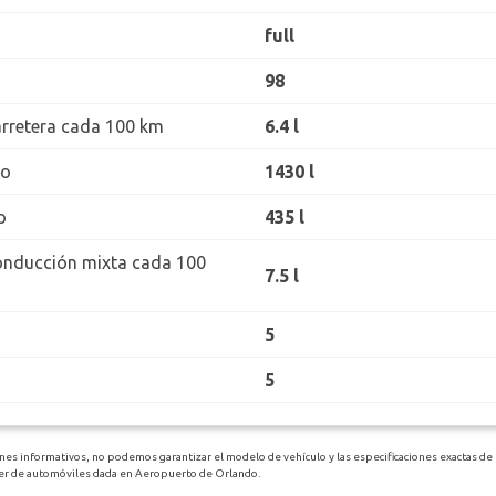
full
98
rretera cada 100 km
6.4 l
ro
1430 l
o
435 l
onducción mixta cada 100
7.5 l
5
5
ines informativos, no podemos garantizar el modelo de vehículo y las especificaciones exactas d
iler de automóviles dada en Aeropuerto de Orlando.