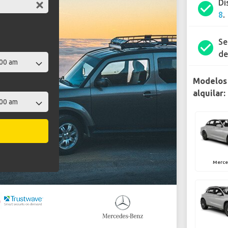
Di
check_circle
8
.
Se
check_circle
de
Modelos
alquilar:
Merce