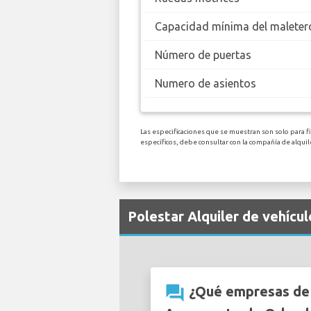
Capacidad mínima del maleter
Número de puertas
Numero de asientos
Las especificaciones que se muestran son solo para fi
específicos, debe consultar con la compañía de alqu
Polestar Alquiler de vehícu
question_answer
¿Qué empresas de a