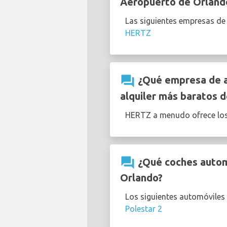
Aeropuerto de Orland
Las siguientes empresas de
HERTZ
question_answer
¿Qué empresa de al
alquiler más baratos d
HERTZ a menudo ofrece lo
question_answer
¿Qué coches automá
Orlando?
Los siguientes automóviles 
Polestar 2