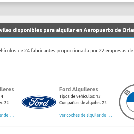
iles disponibles para alquilar en Aeropuerto de Orl
ehículos de 24 fabricantes proporcionada por 22 empresas de 
ileres
Ford Alquileres
14
Tipos de vehículos: 13
r: 22
Compañías de alquiler: 22
V
er coches de alquiler de Chevrolet
V
er coches de alquiler de Ford