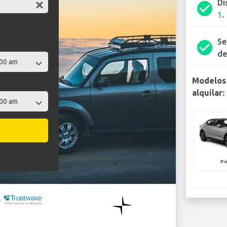
Di
check_circle
1
.
Se
check_circle
de
Modelos 
alquilar:
Po