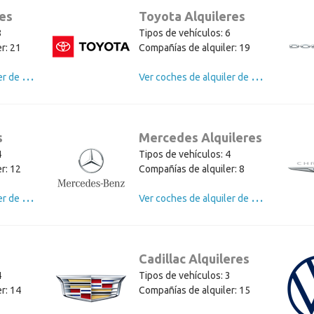
res
Toyota Alquileres
8
Tipos de vehículos: 6
r: 21
Compañías de alquiler: 19
V
er coches de alquiler de Nissan
V
er coches de alquiler de Toyota
s
Mercedes Alquileres
4
Tipos de vehículos: 4
r: 12
Compañías de alquiler: 8
V
er coches de alquiler de Jeep
V
er coches de alquiler de Mercedes
Cadillac Alquileres
4
Tipos de vehículos: 3
r: 14
Compañías de alquiler: 15