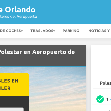
e Orlando
nterés del Aeropuerto
 DE COCHES
TRASLADOS
PARKING
NOTICIAS Y
 Polestar en Aeropuerto de
BLES EN
Poles
ILER
check_circle
1