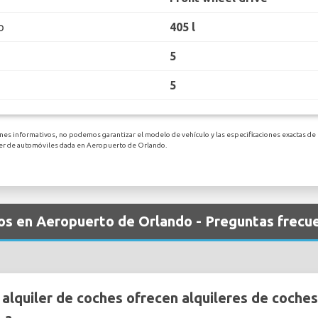
o
405 l
5
5
nes informativos, no podemos garantizar el modelo de vehículo y las especificaciones exactas de 
iler de automóviles dada en Aeropuerto de Orlando.
los en Aeropuerto de Orlando - Preguntas frecu
lquiler de coches ofrecen alquileres de coches