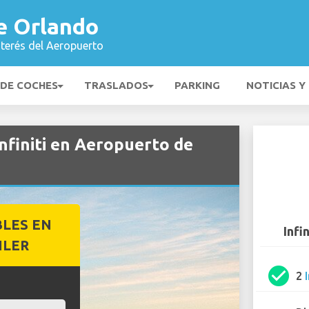
e Orlando
nterés del Aeropuerto
 DE COCHES
TRASLADOS
PARKING
NOTICIAS Y
Infiniti en Aeropuerto de
BLES EN
Infi
ILER
check_circle
2