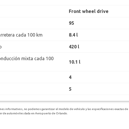
Front wheel drive
95
rretera cada 100 km
8.4 l
o
420 l
onducción mixta cada 100
10.1 l
4
5
nes informativos, no podemos garantizar el modelo de vehículo y las especificaciones exactas de 
iler de automóviles dada en Aeropuerto de Orlando.