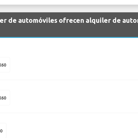
r de automóviles ofrecen alquiler de autom
QX60
QX60
50