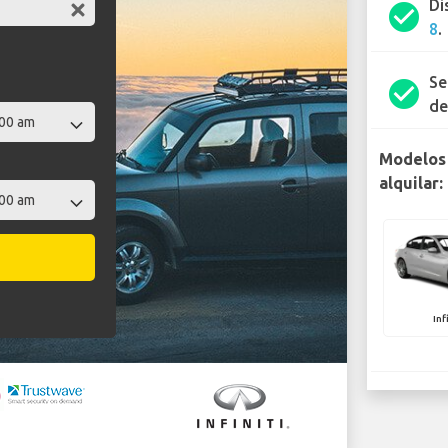
Di
check_circle
8
.
Se
check_circle
de
Modelos 
alquilar:
Inf