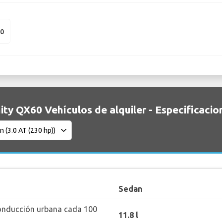
50
nity QX60 Vehículos de alquiler - Especificacio
Sedan
onducción urbana cada 100
11.8 l