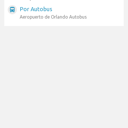
Por Autobus
directions_bus
Aeropuerto de Orlando Autobus