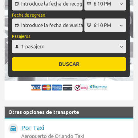
Fecha de regreso
Pasajeros
BUSCAR
Otras opciones de transporte
Por Taxi
local_taxi
Aeropuerto de Orlando Taxi