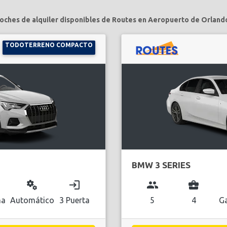
oches de alquiler disponibles de Routes en Aeropuerto de Orland
TODOTERRENO COMPACTO
BMW 3 SERIES
miscellaneous_services
login
group
business_center
na
Automático
3 Puerta
5
4
Ga