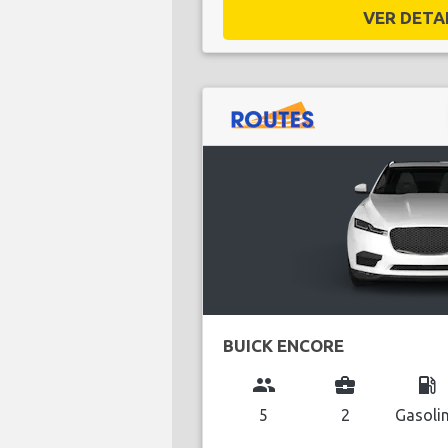
VER DETAL
BUICK ENCORE
group
business_center
local_gas_station
5
2
Gasoli