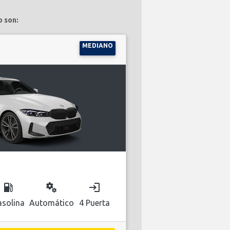
o son:
MEDIANO
local_gas_station
miscellaneous_services
login
solina
Automático
4 Puerta