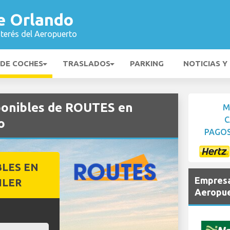
e Orlando
nterés del Aeropuerto
 DE COCHES
TRASLADOS
PARKING
NOTICIAS Y
sponibles de ROUTES en
M
C
o
PAGOS
BLES EN
Empresa
ILER
Aeropue