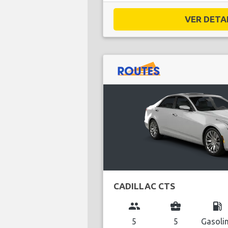
VER DETAL
CADILLAC CTS
group
business_center
local_gas_station
5
5
Gasoli