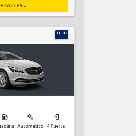
ETALLES...
LUJO
local_gas_station
miscellaneous_services
login
solina
Automático
4 Puerta