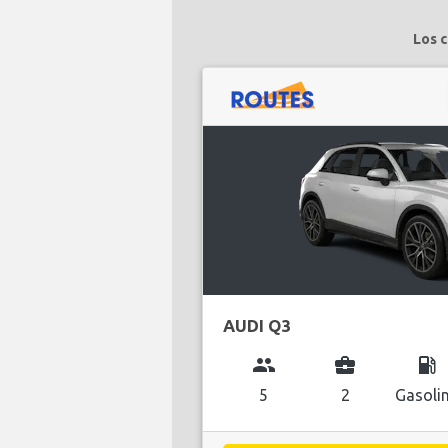
Los c
AUDI Q3
group
business_center
local_gas_station
5
2
Gasoli